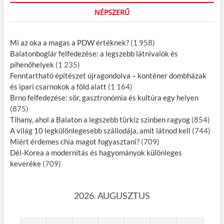
NÉPSZERŰ
Mi az oka a magas a PDW értéknek?
(1 958)
Balatonboglár felfedezése: a legszebb látnivalók és
pihenőhelyek
(1 235)
Fenntartható építészet újragondolva – konténer dombházak
és ipari csarnokok a föld alatt
(1 164)
Brno felfedezése: sör, gasztronómia és kultúra egy helyen
(875)
Tihany, ahol a Balaton a legszebb türkiz színben ragyog
(854)
A világ 10 legkülönlegesebb szállodája, amit látnod kell
(744)
Miért érdemes chia magot fogyasztani?
(709)
Dél-Korea a modernitás és hagyományok különleges
keveréke
(709)
2026. AUGUSZTUS