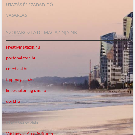
UTAZÁS ÉS SZABADIDŐ
VÁSÁRLÁS
SZÓRAKOZTATÓ MAGAZINJAINK
kreativmagazin.hu
portobalaton.hu
cmedical.hu
tippmagazin.hu
kepesautomagazin.hu
dort.hu
Kiadó Weboldala:
Várkanyar Kreatív Stúdió