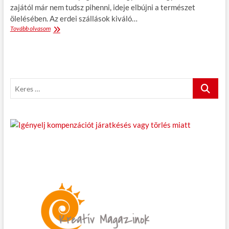
zajától már nem tudsz pihenni, ideje elbújni a természet
ölelésében. Az erdei szállások kiváló…
Tovább olvasom
E
r
d
e
i
s
K
z
á
e
l
r
l
e
á
s
s
j
…
a
k
u
z
z
i
v
a
l