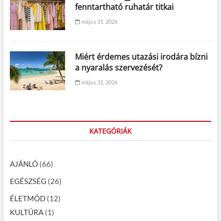
fenntartható ruhatár titkai
május 31, 2026
Miért érdemes utazási irodára bízni
a nyaralás szervezését?
május 31, 2026
KATEGÓRIÁK
AJÁNLÓ
(66)
EGÉSZSÉG
(26)
ÉLETMÓD
(12)
KULTÚRA
(1)