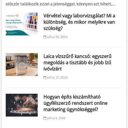
először találkozik ezzel a jelenséggel, könnyen azt hiheti,…
Vérvétel vagy laborvizsgálat? Mi a
különbség, és mikor melyikre van
szükség?
július 28, 2026
Laica vízszűrő kancsó: egyszerű
megoldás a tisztább és jobb ízű
ivóvízért
július 15, 2026
Hogyan építs kiszámítható
ügyfélszerző rendszert online
marketing ügynökséggel?
július 6, 2026