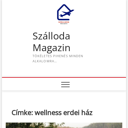
S
k
i
p
t
Szálloda
o
c
Magazin
o
n
TÖKÉLETES PIHENÉS MINDEN
t
ALKALOMRA…
e
n
t
Címke:
wellness erdei ház