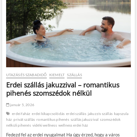
UTAZÁS ÉS SZABADIDŐ
KIEMELT
SZÁLLÁS
Erdei szállás jakuzzival – romantikus
pihenés szomszédok nélkül
január 5, 2026
erdei faház
erdei kikapcsolódás
erdei szállás
jakuzzis szállás
kapszula
ház
privát szállás
romantikus pihenés
szállás jakuzzival
szomszédok
nélküli pihenés
vidéki wellness
wellness erdei ház
Fedezd fel az erdei nyugalmat Ha úgy érzed, hogy a város