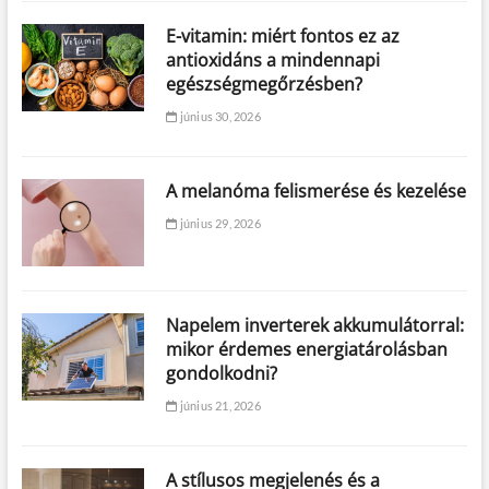
E-vitamin: miért fontos ez az
antioxidáns a mindennapi
egészségmegőrzésben?
június 30, 2026
A melanóma felismerése és kezelése
június 29, 2026
Napelem inverterek akkumulátorral:
mikor érdemes energiatárolásban
gondolkodni?
június 21, 2026
A stílusos megjelenés és a