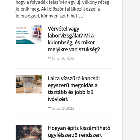
hogy a folyadék felszínén egy új, vékony réteg
jelenik meg. Aki először találkozik ezzel a
jelenséggel, könnyen azt hiheti,…
Vérvétel vagy
laborvizsgálat? Mi a
különbség, és mikor
melyikre van szükség?
július 28, 2026
Laica vízszűrő kancsó:
egyszerű megoldás a
tisztább és jobb ízű
ivóvízért
július 15, 2026
Hogyan építs kiszámítható
ügyfélszerző rendszert