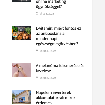
online marketing
ügynökséggel?
július 6, 2026
E-vitamin: miért fontos ez
az antioxidáns a
mindennapi
egészségmegőrzésben?
június 30, 2026
A melanóma felismerése és
kezelése
június 29, 2026
Napelem inverterek
akkumulátorral: mikor
érdemes