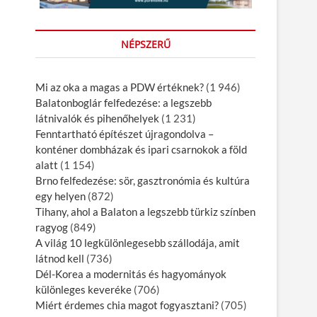
NÉPSZERŰ
Mi az oka a magas a PDW értéknek?
(1 946)
Balatonboglár felfedezése: a legszebb
látnivalók és pihenőhelyek
(1 231)
Fenntartható építészet újragondolva –
konténer dombházak és ipari csarnokok a föld
alatt
(1 154)
Brno felfedezése: sör, gasztronómia és kultúra
egy helyen
(872)
Tihany, ahol a Balaton a legszebb türkiz színben
ragyog
(849)
A világ 10 legkülönlegesebb szállodája, amit
látnod kell
(736)
Dél-Korea a modernitás és hagyományok
különleges keveréke
(706)
Miért érdemes chia magot fogyasztani?
(705)