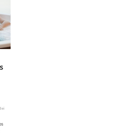
s
dei
os
t