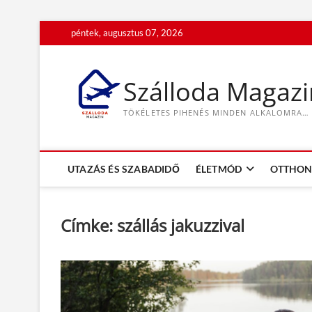
S
péntek, augusztus 07, 2026
k
i
p
Szálloda Magazi
t
o
TÖKÉLETES PIHENÉS MINDEN ALKALOMRA…
c
o
n
t
UTAZÁS ÉS SZABADIDŐ
ÉLETMÓD
OTTHON 
e
n
t
Címke:
szállás jakuzzival