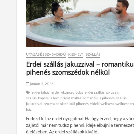
UTAZÁS ÉS SZABADIDŐ
KIEMELT
SZÁLLÁS
Erdei szállás jakuzzival – romantiku
pihenés szomszédok nélkül
január 5, 2026
erdei faház
erdei kikapcsolódás
erdei szállás
jakuzzis
szállás
kapszula ház
privát szállás
romantikus pihenés
szállás
jakuzzival
szomszédok nélküli pihenés
vidéki wellness
wellness er
ház
Fedezd fel az erdei nyugalmat Ha úgy érzed, hogy a vár
zajától már nem tudsz pihenni, ideje elbújni a természe
ölelésében. Az erdei szállások kiváló…