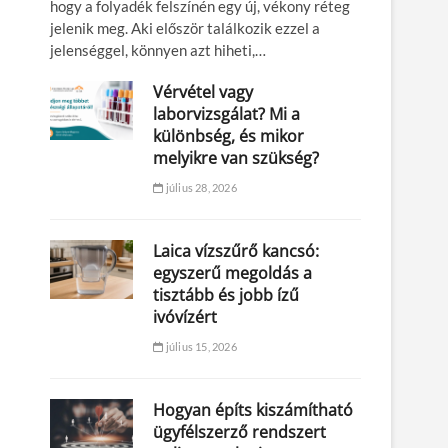
hogy a folyadék felszínén egy új, vékony réteg
jelenik meg. Aki először találkozik ezzel a
jelenséggel, könnyen azt hiheti,…
Vérvétel vagy
laborvizsgálat? Mi a
különbség, és mikor
melyikre van szükség?
július 28, 2026
Laica vízszűrő kancsó:
egyszerű megoldás a
tisztább és jobb ízű
ivóvízért
július 15, 2026
Hogyan építs kiszámítható
ügyfélszerző rendszert