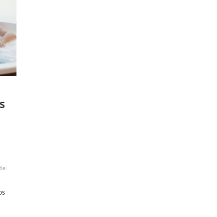
s
dei
os
t