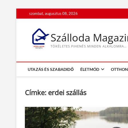
S
szombat, augusztus 08, 2026
k
i
p
Szálloda Magazi
t
o
TÖKÉLETES PIHENÉS MINDEN ALKALOMRA…
c
o
n
t
UTAZÁS ÉS SZABADIDŐ
ÉLETMÓD
OTTHON 
e
n
t
Címke:
erdei szállás