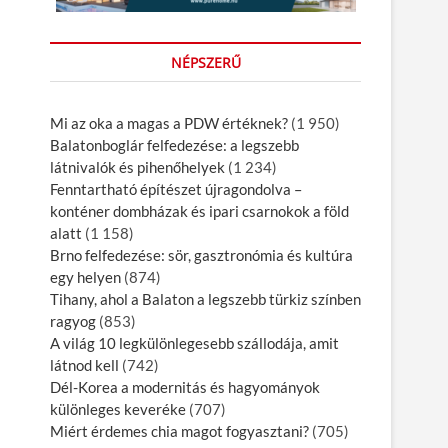
NÉPSZERŰ
Mi az oka a magas a PDW értéknek?
(1 950)
Balatonboglár felfedezése: a legszebb
látnivalók és pihenőhelyek
(1 234)
Fenntartható építészet újragondolva –
konténer dombházak és ipari csarnokok a föld
alatt
(1 158)
Brno felfedezése: sör, gasztronómia és kultúra
egy helyen
(874)
Tihany, ahol a Balaton a legszebb türkiz színben
ragyog
(853)
A világ 10 legkülönlegesebb szállodája, amit
látnod kell
(742)
Dél-Korea a modernitás és hagyományok
különleges keveréke
(707)
Miért érdemes chia magot fogyasztani?
(705)