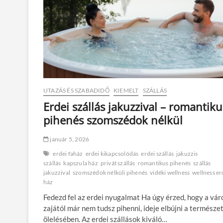
UTAZÁS ÉS SZABADIDŐ
KIEMELT
SZÁLLÁS
Erdei szállás jakuzzival – romantiku
pihenés szomszédok nélkül
január 5, 2026
erdei faház
erdei kikapcsolódás
erdei szállás
jakuzzis
szállás
kapszula ház
privát szállás
romantikus pihenés
szállás
jakuzzival
szomszédok nélküli pihenés
vidéki wellness
wellness er
ház
Fedezd fel az erdei nyugalmat Ha úgy érzed, hogy a vár
zajától már nem tudsz pihenni, ideje elbújni a természe
ölelésében. Az erdei szállások kiváló…