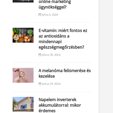
online marketing
ügynökséggel?
július 6, 2026
E-vitamin: miért fontos ez
az antioxidáns a
mindennapi
egészségmegőrzésben?
június 30, 2026
A melanóma felismerése és
kezelése
június 29, 2026
Napelem inverterek
akkumulátorral: mikor
érdemes