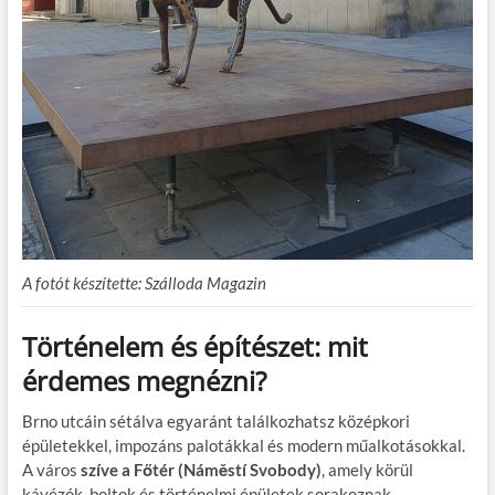
A fotót készítette: Szálloda Magazin
Történelem és építészet: mit
érdemes megnézni?
Brno utcáin sétálva egyaránt találkozhatsz középkori
épületekkel, impozáns palotákkal és modern műalkotásokkal.
A város
szíve a Főtér (Náměstí Svobody)
, amely körül
kávézók, boltok és történelmi épületek sorakoznak.