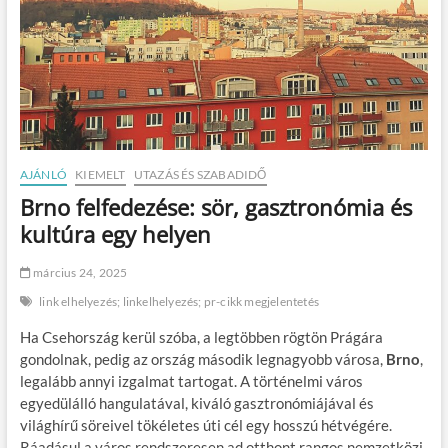
AJÁNLÓ
KIEMELT
UTAZÁS ÉS SZABADIDŐ
Brno felfedezése: sör, gasztronómia és
kultúra egy helyen
március 24, 2025
link elhelyezés; linkelhelyezés; pr-cikk megjelentetés
Ha Csehország kerül szóba, a legtöbben rögtön Prágára
gondolnak, pedig az ország második legnagyobb városa,
Brno
,
legalább annyi izgalmat tartogat. A történelmi város
egyedülálló hangulatával, kiváló gasztronómiájával és
világhírű söreivel tökéletes úti cél egy hosszú hétvégére.
Ráadásul a város rendszeresen ad otthont rangos nemzetközi