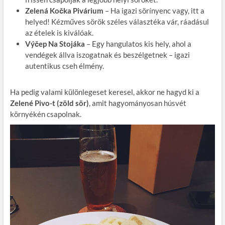
Zelená Kočka Pivárium
– Ha igazi sörínyenc vagy, itt a
helyed! Kézműves sörök széles választéka vár, ráadásul
az ételek is kiválóak.
Výčep Na Stojáka
– Egy hangulatos kis hely, ahol a
vendégek állva iszogatnak és beszélgetnek – igazi
autentikus cseh élmény.
Ha pedig valami különlegeset keresel, akkor ne hagyd ki a
Zelené Pivo-t (zöld sör)
, amit hagyományosan húsvét
környékén csapolnak.