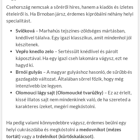
Csehország nemcsak a söréről híres, hanem a kiadós és ízletes
ételeiről is. Ha Brnoban jársz, érdemes kipróbálni néhány helyi
specialitást.
Svíčková
– Marhahús tejszínes-zöldséges mártásban,
knédlivel tálalva. Egy igazi klasszikus, amit mindenhol jól
készítenek.
Vepřo knedlo zelo
– Sertéssült knédlivel és párolt
káposztával. Ha egy igazi cseh lakomára vágysz, ezt ne
hagyd ki.
Brnói gulyás
– A magyar gulyáshoz hasonló, de sűrűbb és
gazdagabb változat. Általában sörrel főzik, hogy még
intenzívebb íze legyen.
Olomouci lágy sajt (Olomoucké tvarůžky)
– Ez az érlelt,
kissé illatos sajt nem mindenkinek való, de ha szereted a
karakteres ízeket, megéri megkóstolni.
Ha pedig valami könnyedebbre vágysz, érdemes beülni egy
helyi cukrászdába és megkóstolni a
medovnikot (mézes
tortát)
vagy a
trdelníkot (kürtőskalácsot)
.