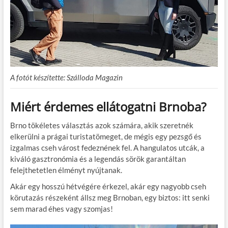
A fotót készítette: Szálloda Magazin
Miért érdemes ellátogatni Brnoba?
Brno tökéletes választás azok számára, akik szeretnék
elkerülni a prágai turistatömeget, de mégis egy pezsgő és
izgalmas cseh várost fedeznének fel. A hangulatos utcák, a
kiváló gasztronómia és a legendás sörök garantáltan
felejthetetlen élményt nyújtanak.
Akár egy hosszú hétvégére érkezel, akár egy nagyobb cseh
körutazás részeként állsz meg Brnoban, egy biztos: itt senki
sem marad éhes vagy szomjas!