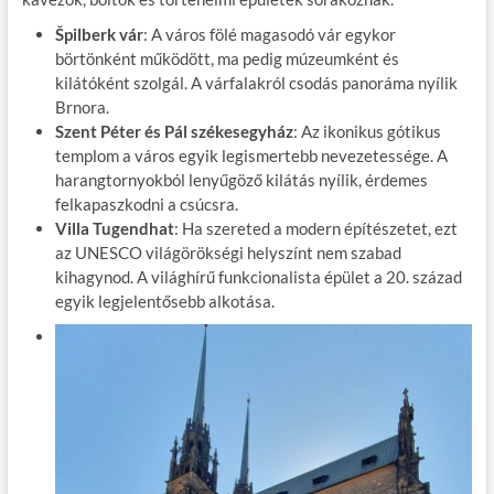
Špilberk vár
: A város fölé magasodó vár egykor
börtönként működött, ma pedig múzeumként és
kilátóként szolgál. A várfalakról csodás panoráma nyílik
Brnora.
Szent Péter és Pál székesegyház
: Az ikonikus gótikus
templom a város egyik legismertebb nevezetessége. A
harangtornyokból lenyűgöző kilátás nyílik, érdemes
felkapaszkodni a csúcsra.
Villa Tugendhat
: Ha szereted a modern építészetet, ezt
az UNESCO világörökségi helyszínt nem szabad
kihagynod. A világhírű funkcionalista épület a 20. század
egyik legjelentősebb alkotása.