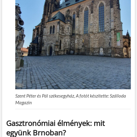
Szent Péter és Pál székesegyház, A fotót készítette: Szálloda
Magazin
Gasztronómiai élmények: mit
együnk Brnoban?