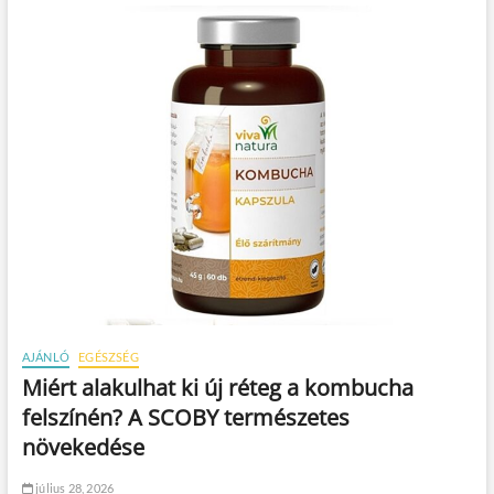
AJÁNLÓ
EGÉSZSÉG
Miért alakulhat ki új réteg a kombucha
felszínén? A SCOBY természetes
növekedése
július 28, 2026