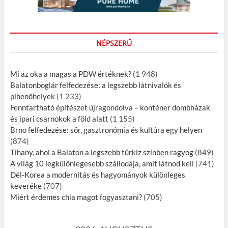
NÉPSZERŰ
Mi az oka a magas a PDW értéknek?
(1 948)
Balatonboglár felfedezése: a legszebb látnivalók és
pihenőhelyek
(1 233)
Fenntartható építészet újragondolva – konténer dombházak
és ipari csarnokok a föld alatt
(1 155)
Brno felfedezése: sör, gasztronómia és kultúra egy helyen
(874)
Tihany, ahol a Balaton a legszebb türkiz színben ragyog
(849)
A világ 10 legkülönlegesebb szállodája, amit látnod kell
(741)
Dél-Korea a modernitás és hagyományok különleges
keveréke
(707)
Miért érdemes chia magot fogyasztani?
(705)