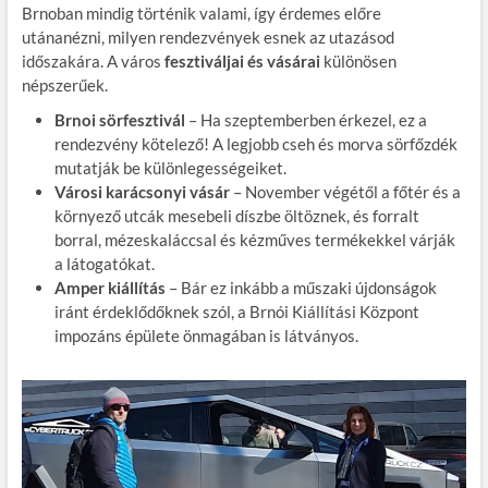
Brnoban mindig történik valami, így érdemes előre
utánanézni, milyen rendezvények esnek az utazásod
időszakára. A város
fesztiváljai és vásárai
különösen
népszerűek.
Brnoi sörfesztivál
– Ha szeptemberben érkezel, ez a
rendezvény kötelező! A legjobb cseh és morva sörfőzdék
mutatják be különlegességeiket.
Városi karácsonyi vásár
– November végétől a főtér és a
környező utcák mesebeli díszbe öltöznek, és forralt
borral, mézeskaláccsal és kézműves termékekkel várják
a látogatókat.
Amper kiállítás
– Bár ez inkább a műszaki újdonságok
iránt érdeklődőknek szól, a Brnói Kiállítási Központ
impozáns épülete önmagában is látványos.