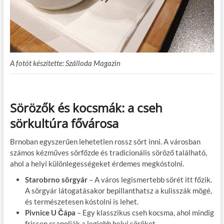
A fotót készítette: Szálloda Magazin
Sörözők és kocsmák: a cseh
sörkultúra fővárosa
Brnoban egyszerűen lehetetlen rossz sört inni. A városban
számos kézműves sörfőzde és tradicionális söröző található,
ahol a helyi különlegességeket érdemes megkóstolni.
Starobrno sörgyár
– A város legismertebb sörét itt főzik.
A sörgyár látogatásakor bepillanthatsz a kulisszák mögé,
és természetesen kóstolni is lehet.
Pivnice U Čápa
– Egy klasszikus cseh kocsma, ahol mindig
frissen csapolják a legjobb helyi söröket.