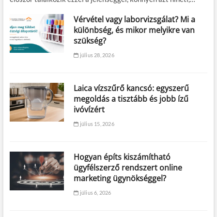
Vérvétel vagy laborvizsgálat? Mi a
különbség, és mikor melyikre van
szükség?
július 28, 2026
Laica vízszűrő kancsó: egyszerű
megoldás a tisztább és jobb ízű
ivóvízért
július 15, 2026
Hogyan építs kiszámítható
ügyfélszerző rendszert online
marketing ügynökséggel?
július 6, 2026