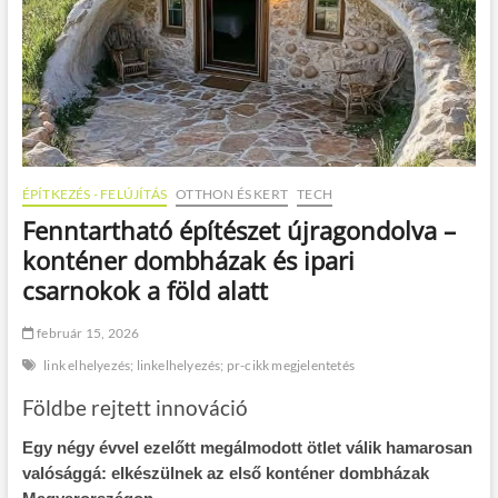
ÉPÍTKEZÉS - FELÚJÍTÁS
OTTHON ÉS KERT
TECH
Fenntartható építészet újragondolva –
konténer dombházak és ipari
csarnokok a föld alatt
február 15, 2026
link elhelyezés; linkelhelyezés; pr-cikk megjelentetés
Földbe rejtett innováció
Egy négy évvel ezelőtt megálmodott ötlet válik hamarosan
valósággá: elkészülnek az első konténer dombházak