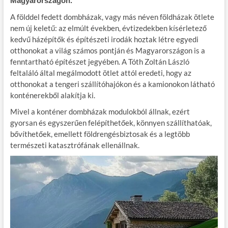
Magyarországon.
A földdel fedett dombházak, vagy más néven földházak ötlete
nem új keletű: az elmúlt években, évtizedekben kísérletező
kedvű házépítők és építészeti irodák hoztak létre egyedi
otthonokat a világ számos pontján és Magyarországon is a
fenntartható építészet jegyében. A Tóth Zoltán László
feltaláló által megálmodott ötlet attól eredeti, hogy az
otthonokat a tengeri szállítóhajókon és a kamionokon látható
konténerekből alakítja ki.
Mivel a konténer dombházak modulokból állnak, ezért
gyorsan és egyszerűen felépíthetőek, könnyen szállíthatóak,
bővíthetőek, emellett földrengésbiztosak és a legtöbb
természeti katasztrófának ellenállnak.