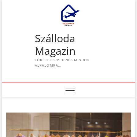
S
k
i
p
t
Szálloda
o
c
Magazin
o
n
TÖKÉLETES PIHENÉS MINDEN
t
ALKALOMRA…
e
n
t