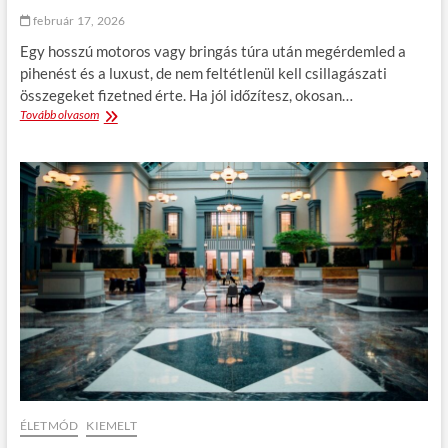
o
é
február 17, 2026
g
k
y
,
Egy hosszú motoros vagy bringás túra után megérdemled a
a
a
pihenést és a luxust, de nem feltétlenül kell csillagászati
s
m
összegeket fizetned érte. Ha jól időzítesz, okosan…
z
i
Tovább olvasom
H
t
t
o
a
t
g
n
é
y
i
n
a
?
y
n
l
k
e
a
g
p
n
j
e
m
m
e
f
g
e
f
l
i
e
z
j
e
t
t
ÉLETMÓD
KIEMELT
e
h
n