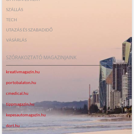
SZÁLLÁS
TECH
UTAZÁS ÉS SZABADIDŐ
VÁSÁRLÁS
SZÓRAKOZTATÓ MAGAZINJAINK
kreativmagazin.hu
portobalaton.hu
cmedical.hu
tippmagazin.hu
kepesautomagazin.hu
dort.hu