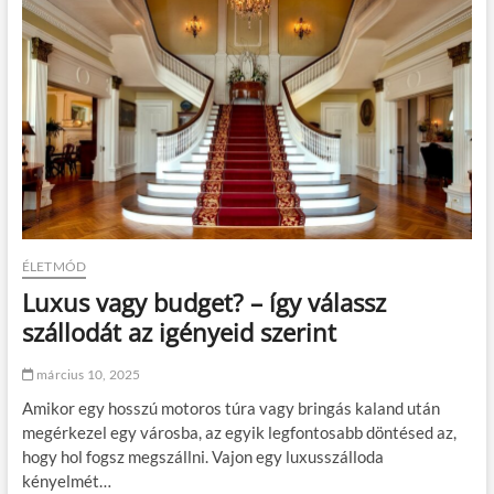
e
g
f
o
n
t
o
s
a
b
b
v
i
t
ÉLETMÓD
a
Luxus vagy budget? – így válassz
m
i
szállodát az igényeid szerint
n
,
március 10, 2025
a
m
Amikor egy hosszú motoros túra vagy bringás kaland után
i
megérkezel egy városba, az egyik legfontosabb döntésed az,
r
hogy hol fogsz megszállni. Vajon egy luxusszálloda
e
m
kényelmét…