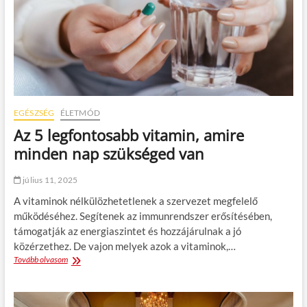
k
i
a
s
z
á
l
l
o
EGÉSZSÉG
ÉLETMÓD
d
Az 5 legfontosabb vitamin, amire
a
i
minden nap szükséged van
é
l
július 11, 2025
m
é
A vitaminok nélkülözhetetlenek a szervezet megfelelő
n
működéséhez. Segítenek az immunrendszer erősítésében,
y
támogatják az energiaszintet és hozzájárulnak a jó
t
!
közérzethez. De vajon melyek azok a vitaminok,…
Tovább olvasom
A
z
5
l