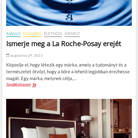
s
t
:
n
h
o
o
d
g
k
y
e
AJÁNLÓ
EGÉSZSÉG
ÉLETMÓD
KIEMELT
a
l
n
Ismerje meg a La Roche-Posay erejét
l
p
i
augusztus 29, 2025
h
e
Képzelje el, hogy létezik egy márka, amely a tudományt és a
n
természetet ötvözi, hogy a bőre a lehető legjobban érezhesse
j
magát. Egy márka, melynek célja,…
a
Tovább olvasom
I
l
s
e
m
g
e
j
r
o
j
b
e
b
m
a
e
n
g
a