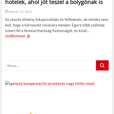
hotelek, ahol jót teszel a bolygónak is
i
u
n
s
február 13, 2025
t
z
t
Az utazás élmény, kikapcsolódás és felfedezés, de mindez nem
r
kell, hogy a környezet rovására menjen. Egyre több szálloda
i
ismeri fel a fenntarthatóság fontosságát, és kínál…
á
Tovább olvasom
F
b
e
a
n
n
n
,
t
T
a
i
K
r
r
t
o
e
h
l
r
a
b
e
t
a
s
ó
n
t
…
u
r
i
z
m