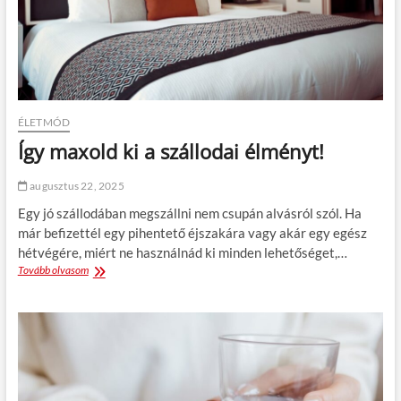
a
h
L
i
a
d
R
e
o
g
c
h
h
ó
e
n
ÉLETMÓD
-
a
Így maxold ki a szállodai élményt!
P
p
o
o
s
k
augusztus 22, 2025
a
b
Egy jó szállodában megszállni nem csupán alvásról szól. Ha
y
a
e
n
már befizettél egy pihentető éjszakára vagy akár egy egész
r
?
hétvégére, miért ne használnád ki minden lehetőséget,…
e
Tovább olvasom
Í
j
g
é
y
t
m
a
x
o
l
d