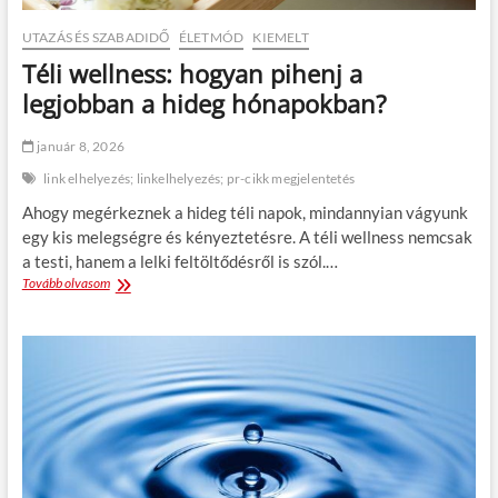
l
e
UTAZÁS ÉS SZABADIDŐ
ÉLETMÓD
KIEMELT
g
Téli wellness: hogyan pihenj a
e
s
legjobban a hideg hónapokban?
e
b
január 8, 2026
b
s
link elhelyezés; linkelhelyezés; pr-cikk megjelentetés
z
Ahogy megérkeznek a hideg téli napok, mindannyian vágyunk
á
l
egy kis melegségre és kényeztetésre. A téli wellness nemcsak
l
a testi, hanem a lelki feltöltődésről is szól.…
o
Tovább olvasom
T
d
é
á
l
j
i
a
w
,
e
a
l
m
l
i
n
t
e
l
s
á