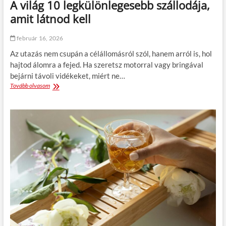
A világ 10 legkülönlegesebb szállodája,
e
e
t
amit látnod kell
k
ő
e
á
l
február 16, 2026
r
o
Az utazás nem csupán a célállomásról szól, hanem arról is, hol
n
hajtod álomra a fejed. Ha szeretsz motorral vagy bringával
5
bejárni távoli vidékeket, miért ne…
c
Tovább olvasom
A
s
v
i
i
l
l
l
á
a
g
g
1
o
0
s
l
é
e
l
g
m
k
é
ü
n
l
y
ö
t
n
?