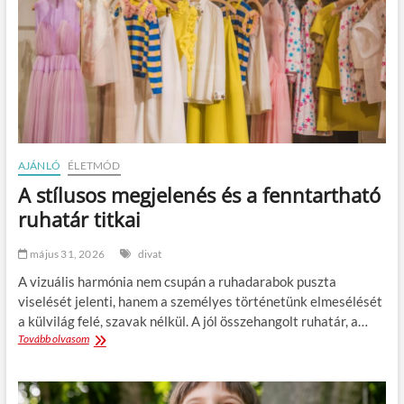
AJÁNLÓ
ÉLETMÓD
A stílusos megjelenés és a fenntartható
ruhatár titkai
május 31, 2026
divat
A vizuális harmónia nem csupán a ruhadarabok puszta
viselését jelenti, hanem a személyes történetünk elmesélését
a külvilág felé, szavak nélkül. A jól összehangolt ruhatár, a…
Tovább olvasom
A
s
t
í
l