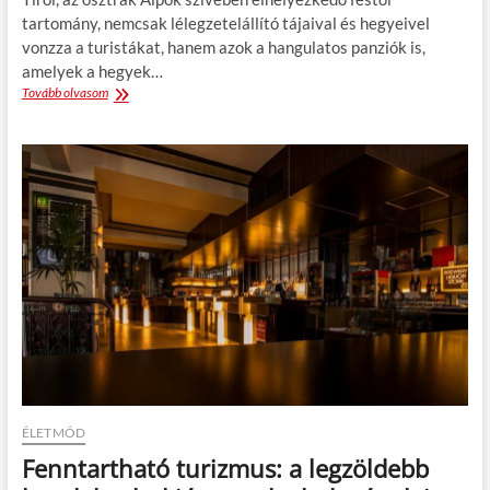
s
tartomány, nemcsak lélegzetelállító tájaival és hegyeivel
z
vonzza a turistákat, hanem azok a hangulatos panziók is,
s
z
amelyek a hegyek…
á
Tovább olvasom
V
l
i
l
r
o
á
d
g
á
o
t
s
a
p
z
a
i
n
g
z
é
i
n
ó
y
a
e
b
i
l
d
a
s
k
ÉLETMÓD
z
o
Fenntartható turizmus: a legzöldebb
e
k
r
A