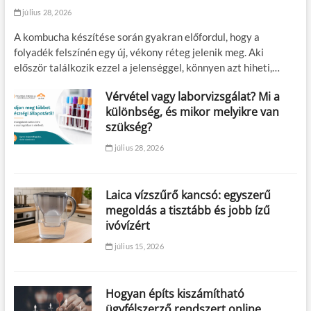
július 28, 2026
A kombucha készítése során gyakran előfordul, hogy a
folyadék felszínén egy új, vékony réteg jelenik meg. Aki
először találkozik ezzel a jelenséggel, könnyen azt hiheti,…
Vérvétel vagy laborvizsgálat? Mi a
különbség, és mikor melyikre van
szükség?
július 28, 2026
Laica vízszűrő kancsó: egyszerű
megoldás a tisztább és jobb ízű
ivóvízért
július 15, 2026
Hogyan építs kiszámítható
ügyfélszerző rendszert online