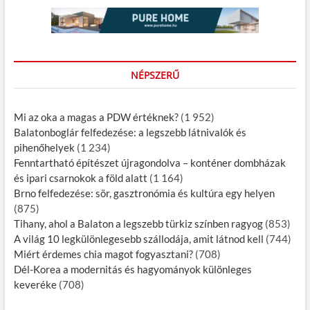
NÉPSZERŰ
Mi az oka a magas a PDW értéknek?
(1 952)
Balatonboglár felfedezése: a legszebb látnivalók és
pihenőhelyek
(1 234)
Fenntartható építészet újragondolva – konténer dombházak
és ipari csarnokok a föld alatt
(1 164)
Brno felfedezése: sör, gasztronómia és kultúra egy helyen
(875)
Tihany, ahol a Balaton a legszebb türkiz színben ragyog
(853)
A világ 10 legkülönlegesebb szállodája, amit látnod kell
(744)
Miért érdemes chia magot fogyasztani?
(708)
Dél-Korea a modernitás és hagyományok különleges
keveréke
(708)