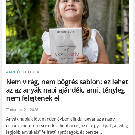
u
s
o
s
m
e
g
j
e
l
e
n
é
AJÁNLÓ
KULTÚRA
s
Nem virág, nem bögrés sablon: ez lehet
é
s
az az anyák napi ajándék, amit tényleg
a
nem felejtenek el
f
e
n
március 21, 2026
n
Anyák napja előtt minden évben elindul ugyanaz a nagy
t
a
roham. Jönnek a csokrok, a bonbonok, az illatgyertyák, a „világ
r
legjobb anyukája” feliratú apróságok, és persze…