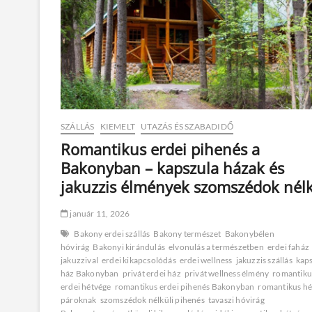
SZÁLLÁS
KIEMELT
UTAZÁS ÉS SZABADIDŐ
Romantikus erdei pihenés a
Bakonyban – kapszula házak és
jakuzzis élmények szomszédok nél
január 11, 2026
Bakony erdei szállás
Bakony természet
Bakonybélen
hóvirág
Bakonyi kirándulás
elvonulás a természetben
erdei faház
jakuzzival
erdei kikapcsolódás
erdei wellness
jakuzzis szállás
kap
ház Bakonyban
privát erdei ház
privát wellness élmény
romantiku
erdei hétvége
romantikus erdei pihenés Bakonyban
romantikus hé
pároknak
szomszédok nélküli pihenés
tavaszi hóvirág