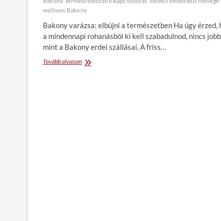
Bakony
természetközeli kikapcsolódás
vidéki romantikus hétvége
wellness Bakony
Bakony varázsa: elbújni a természetben Ha úgy érzed,
a mindennapi rohanásból ki kell szabadulnod, nincs jobb
mint a Bakony erdei szállásai. A friss…
Tovább olvasom
R
o
m
a
n
t
i
k
u
s
e
r
d
e
i
p
i
h