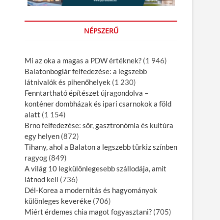
NÉPSZERŰ
Mi az oka a magas a PDW értéknek?
(1 946)
Balatonboglár felfedezése: a legszebb
látnivalók és pihenőhelyek
(1 230)
Fenntartható építészet újragondolva –
konténer dombházak és ipari csarnokok a föld
alatt
(1 154)
Brno felfedezése: sör, gasztronómia és kultúra
egy helyen
(872)
Tihany, ahol a Balaton a legszebb türkiz színben
ragyog
(849)
A világ 10 legkülönlegesebb szállodája, amit
látnod kell
(736)
Dél-Korea a modernitás és hagyományok
különleges keveréke
(706)
Miért érdemes chia magot fogyasztani?
(705)