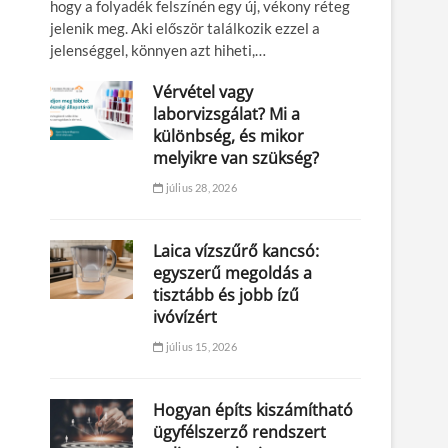
hogy a folyadék felszínén egy új, vékony réteg
jelenik meg. Aki először találkozik ezzel a
jelenséggel, könnyen azt hiheti,…
Vérvétel vagy
laborvizsgálat? Mi a
különbség, és mikor
melyikre van szükség?
július 28, 2026
Laica vízszűrő kancsó:
egyszerű megoldás a
tisztább és jobb ízű
ivóvízért
július 15, 2026
Hogyan építs kiszámítható
ügyfélszerző rendszert