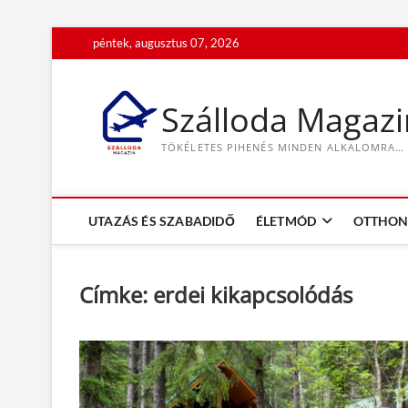
S
péntek, augusztus 07, 2026
k
i
p
Szálloda Magazi
t
o
TÖKÉLETES PIHENÉS MINDEN ALKALOMRA…
c
o
n
t
UTAZÁS ÉS SZABADIDŐ
ÉLETMÓD
OTTHON 
e
n
t
Címke:
erdei kikapcsolódás