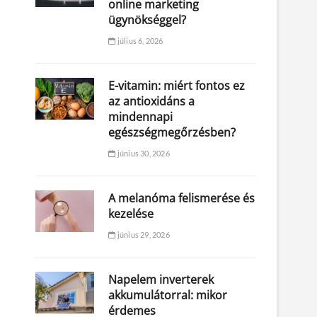
online marketing
ügynökséggel?
július 6, 2026
E-vitamin: miért fontos ez
az antioxidáns a
mindennapi
egészségmegőrzésben?
június 30, 2026
A melanóma felismerése és
kezelése
június 29, 2026
Napelem inverterek
akkumulátorral: mikor
érdemes