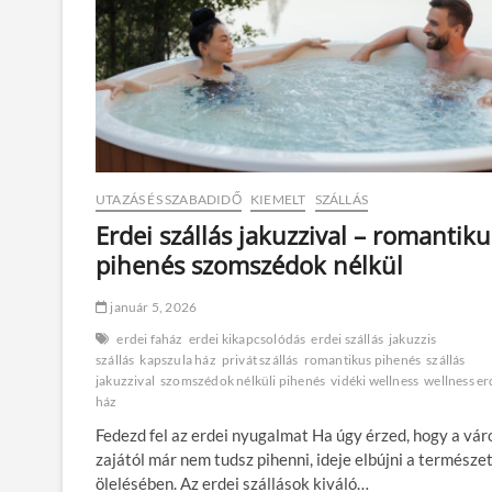
UTAZÁS ÉS SZABADIDŐ
KIEMELT
SZÁLLÁS
Erdei szállás jakuzzival – romantiku
pihenés szomszédok nélkül
január 5, 2026
erdei faház
erdei kikapcsolódás
erdei szállás
jakuzzis
szállás
kapszula ház
privát szállás
romantikus pihenés
szállás
jakuzzival
szomszédok nélküli pihenés
vidéki wellness
wellness er
ház
Fedezd fel az erdei nyugalmat Ha úgy érzed, hogy a vár
zajától már nem tudsz pihenni, ideje elbújni a természe
ölelésében. Az erdei szállások kiváló…