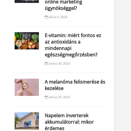
online marketing
ügynökséggel?
július 6, 2026
E-vitamin: miért fontos ez
az antioxidáns a
mindennapi
egészségmegőrzésben?
június 30, 2026
A melanóma felismerése és
kezelése
június 29, 2026
Napelem inverterek
akkumulátorral: mikor
érdemes