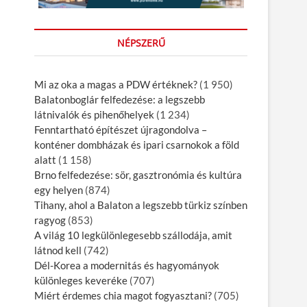
NÉPSZERŰ
Mi az oka a magas a PDW értéknek?
(1 950)
Balatonboglár felfedezése: a legszebb
látnivalók és pihenőhelyek
(1 234)
Fenntartható építészet újragondolva –
konténer dombházak és ipari csarnokok a föld
alatt
(1 158)
Brno felfedezése: sör, gasztronómia és kultúra
egy helyen
(874)
Tihany, ahol a Balaton a legszebb türkiz színben
ragyog
(853)
A világ 10 legkülönlegesebb szállodája, amit
látnod kell
(742)
Dél-Korea a modernitás és hagyományok
különleges keveréke
(707)
Miért érdemes chia magot fogyasztani?
(705)