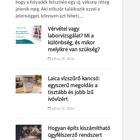
hogy a folyadék felszínén egy új, vékony réteg
jelenik meg. Aki először találkozik ezzel a
jelenséggel, könnyen azt hiheti,…
Vérvétel vagy
laborvizsgálat? Mi a
különbség, és mikor
melyikre van szükség?
július 28, 2026
Laica vízszűrő kancsó:
egyszerű megoldás a
tisztább és jobb ízű
ivóvízért
július 15, 2026
Hogyan építs kiszámítható
ügyfélszerző rendszert