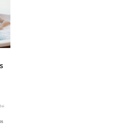
s
dei
os
t