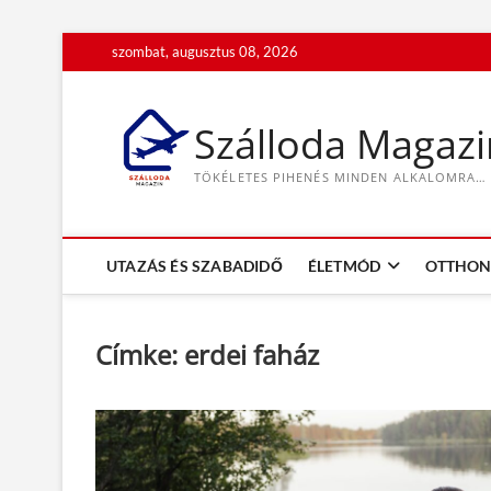
S
szombat, augusztus 08, 2026
k
i
p
Szálloda Magazi
t
o
TÖKÉLETES PIHENÉS MINDEN ALKALOMRA…
c
o
n
t
UTAZÁS ÉS SZABADIDŐ
ÉLETMÓD
OTTHON 
e
n
t
Címke:
erdei faház