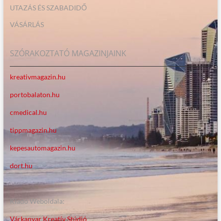
UTAZÁS ÉS SZABADIDŐ
VÁSÁRLÁS
SZÓRAKOZTATÓ MAGAZINJAINK
kreativmagazin.hu
portobalaton.hu
cmedical.hu
tippmagazin.hu
kepesautomagazin.hu
dort.hu
Kiadó Weboldala:
Várkanyar Kreatív Stúdió