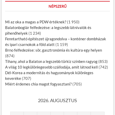
NÉPSZERŰ
Mi az oka a magas a PDW értéknek?
(1 950)
Balatonboglár felfedezése: a legszebb látnivalók és
pihenőhelyek
(1 234)
Fenntartható építészet újragondolva – konténer dombházak
és ipari csarnokok a föld alatt
(1 159)
Brno felfedezése: sör, gasztronómia és kultúra egy helyen
(874)
Tihany, ahol a Balaton a legszebb türkiz színben ragyog
(853)
A világ 10 legkülönlegesebb szállodája, amit látnod kell
(742)
Dél-Korea a modernitás és hagyományok különleges
keveréke
(707)
Miért érdemes chia magot fogyasztani?
(705)
2026. AUGUSZTUS