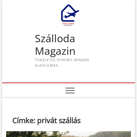
S
k
i
p
t
Szálloda
o
c
Magazin
o
n
TÖKÉLETES PIHENÉS MINDEN
t
ALKALOMRA…
e
n
t
Címke:
privát szállás