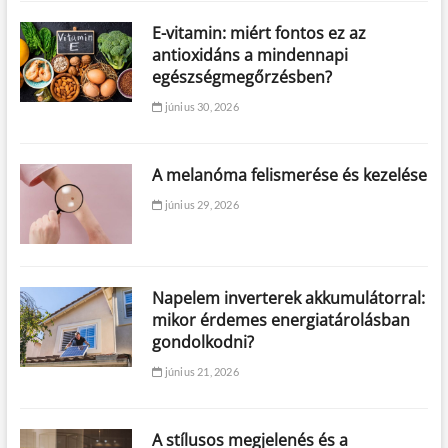
E-vitamin: miért fontos ez az
antioxidáns a mindennapi
egészségmegőrzésben?
június 30, 2026
A melanóma felismerése és kezelése
június 29, 2026
Napelem inverterek akkumulátorral:
mikor érdemes energiatárolásban
gondolkodni?
június 21, 2026
A stílusos megjelenés és a