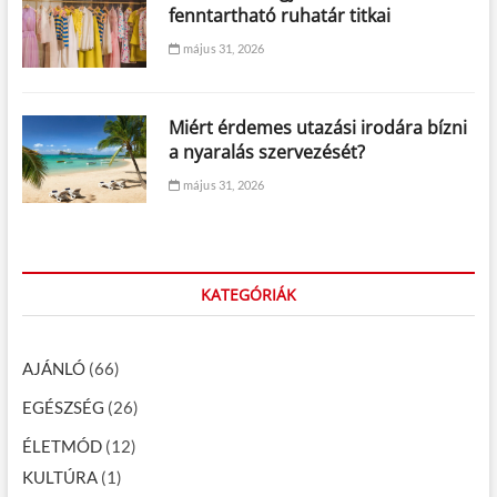
fenntartható ruhatár titkai
május 31, 2026
Miért érdemes utazási irodára bízni
a nyaralás szervezését?
május 31, 2026
KATEGÓRIÁK
AJÁNLÓ
(66)
EGÉSZSÉG
(26)
ÉLETMÓD
(12)
KULTÚRA
(1)