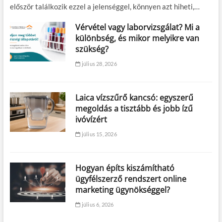
először találkozik ezzel a jelenséggel, könnyen azt hiheti,…
Vérvétel vagy laborvizsgálat? Mi a
különbség, és mikor melyikre van
szükség?
július 28, 2026
Laica vízszűrő kancsó: egyszerű
megoldás a tisztább és jobb ízű
ivóvízért
július 15, 2026
Hogyan építs kiszámítható
ügyfélszerző rendszert online
marketing ügynökséggel?
július 6, 2026