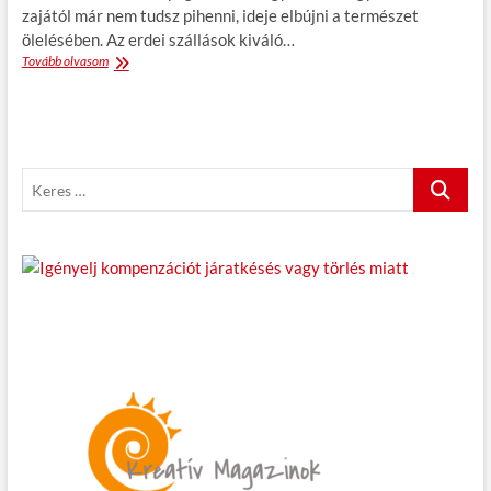
zajától már nem tudsz pihenni, ideje elbújni a természet
ölelésében. Az erdei szállások kiváló…
Tovább olvasom
E
r
d
e
i
s
K
z
á
e
l
r
l
e
á
s
s
j
…
a
k
u
z
z
i
v
a
l