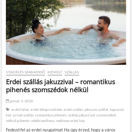
UTAZÁS ÉS SZABADIDŐ
KIEMELT
SZÁLLÁS
Erdei szállás jakuzzival – romantikus
pihenés szomszédok nélkül
január 5, 2026
erdei faház
erdei kikapcsolódás
erdei szállás
jakuzzis szállás
kapszula
ház
privát szállás
romantikus pihenés
szállás jakuzzival
szomszédok
nélküli pihenés
vidéki wellness
wellness erdei ház
Fedezd fel az erdei nyugalmat Ha úgy érzed, hogy a város