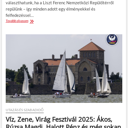
választhatunk, ha a Liszt Ferenc Nemzetközi Repülőtérről
b
u
e
a
repülünk – így minden adott egy élményekkel és
n
l
n
k
v
felfedezéssel…
á
Tovább olvasom
K
r
é
s
z
ü
l
j
ö
n
t
u
d
a
t
o
s
a
n
UTAZÁS ÉS SZABADIDŐ
a
Víz, Zene, Virág Fesztivál 2025: Ákos,
r
e
Rúzsa Magdi, Halott Pénz és még sokan