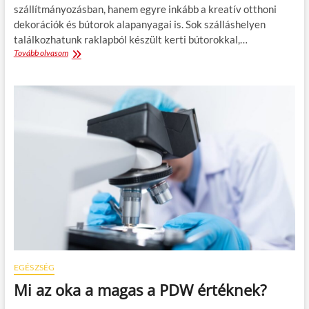
-
szállítmányozásban, hanem egyre inkább a kreatív otthoni
t
dekorációk és bútorok alapanyagai is. Sok szálláshelyen
ó
találkozhatunk raklapból készült kerti bútorokkal,…
n
Tovább olvasom
B
á
ú
l
t
:
o
a
r
t
o
ő
k
z
é
i
s
k
d
e
e
v
k
a
o
r
r
á
á
z
c
s
i
a
ó
EGÉSZSÉG
k
Mi az oka a magas a PDW értéknek?
s
a