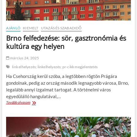
ú
g
t
F
m
e
u
s
t
z
AJÁNLÓ
KIEMELT
UTAZÁS ÉS SZABADIDŐ
a
t
t
Brno felfedezése: sör, gasztronómia és
i
ó
v
kultúra egy helyen
j
á
a
l
a
március 24, 2025
2
s
0
link elhelyezés; linkelhelyezés; pr-cikk megjelentetés
t
2
r
Ha Csehország kerül szóba, a legtöbben rögtön Prágára
5
e
:
gondolnak, pedig az ország második legnagyobb városa, Brno,
s
Á
legalább annyi izgalmat tartogat. A történelmi város
s
k
z
egyedülálló hangulatával,…
o
m
Tovább olvasom
B
s
e
r
,
n
n
R
t
o
ú
e
f
z
s
e
s
n
l
a