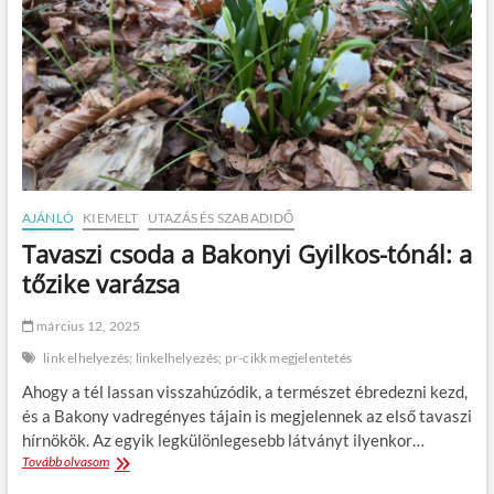
y
f
M
á
e
a
r
d
g
i
e
d
u
z
i
t
é
,
a
s
H
z
e
a
á
:
l
s
s
o
h
ö
t
AJÁNLÓ
KIEMELT
UTAZÁS ÉS SZABADIDŐ
o
r
t
Tavaszi csoda a Bakonyi Gyilkos-tónál: a
z
,
P
g
tőzike varázsa
é
a
n
s
z
március 12, 2025
z
é
t
s
link elhelyezés; linkelhelyezés; pr-cikk megjelentetés
r
m
Ahogy a tél lassan visszahúzódik, a természet ébredezni kezd,
o
é
n
és a Bakony vadregényes tájain is megjelennek az első tavaszi
g
ó
s
hírnökök. Az egyik legkülönlegesebb látványt ilyenkor…
m
o
Tovább olvasom
T
i
k
a
a