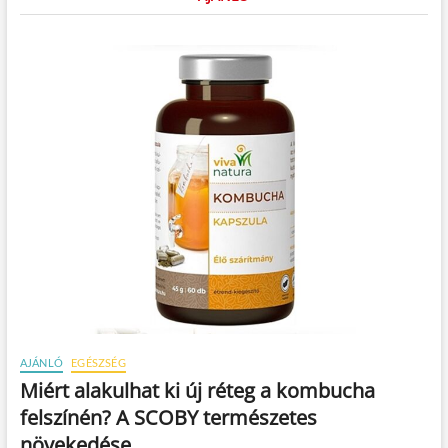
AJÁNLÓ
EGÉSZSÉG
Miért alakulhat ki új réteg a kombucha
felszínén? A SCOBY természetes
növekedése