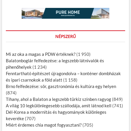
NÉPSZERŰ
Mi az oka a magas a PDW értéknek?
(1 950)
Balatonboglár felfedezése: a legszebb látnivalók és
pihenőhelyek
(1 234)
Fenntartható építészet újragondolva – konténer dombházak
és ipari csarnokok a föld alatt
(1 158)
Brno felfedezése: sör, gasztronómia és kultúra egy helyen
(874)
Tihany, ahol a Balaton a legszebb türkiz színben ragyog
(849)
A világ 10 legkülönlegesebb szállodája, amit látnod kell
(741)
Dél-Korea a modernitás és hagyományok különleges
keveréke
(707)
Miért érdemes chia magot fogyasztani?
(705)