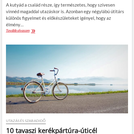
A kutyád a család része, így természetes, hogy szívesen
vinnéd magaddal utazáskor is. Azonban egy négylábú útitárs
különös figyelmet és előkészületeket igényel, hogy az
élmény…
Tovább olvasom
U
t
a
z
á
s
k
u
t
y
á
v
a
l
–
í
g
UTAZÁS ÉS SZABADIDŐ
y
l
10 tavaszi kerékpártúra-úticél
e