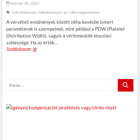
j
február 10, 2025
á
link elhelyezés; linkelhelyezés; pr-cikk megjelentetés
t
k
A vérvételi eredmények között néha kevésbé ismert
é
paraméterek is szerepelnek, mint például a PDW (Platelet
z
Distribution Width), vagyis a vérlemezkék eloszlási
z
e
szélessége. Ha az érték…
l
Tovább olvasom
M
r
i
a
a
k
z
l
o
a
k
p
K
a
b
a
e
ó
m
r
l
a
e
g
s
a
s
…
a
P
D
W