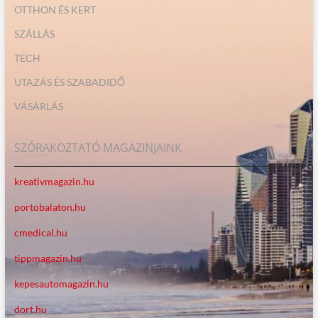
OTTHON ÉS KERT
SZÁLLÁS
TECH
UTAZÁS ÉS SZABADIDŐ
VÁSÁRLÁS
SZÓRAKOZTATÓ MAGAZINJAINK
kreativmagazin.hu
portobalaton.hu
cmedical.hu
tippmagazin.hu
kepesautomagazin.hu
dort.hu