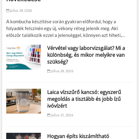
július 28, 2026
A kombucha készítése során gyakran előfordul, hogy a
folyadék felszínén egy új, vékony réteg jelenik meg. Aki
először találkozik ezzel a jelenséggel, könnyen azt hiheti,…
Vérvétel vagy laborvizsgálat? Mi a
különbség, és mikor melyikre van
szükség?
július 28, 2026
Laica vízszűrő kancsó: egyszerű
megoldás a tisztább és jobb ízű
ivóvízért
július 15, 2026
Hogyan építs kiszámítható