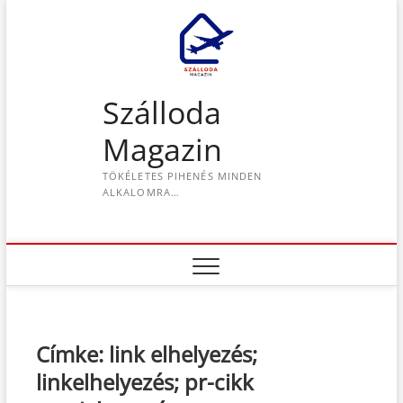
S
k
i
p
t
Szálloda
o
c
Magazin
o
n
TÖKÉLETES PIHENÉS MINDEN
t
ALKALOMRA…
e
n
t
Címke:
link elhelyezés;
linkelhelyezés; pr-cikk