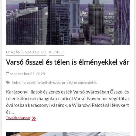
g
p
n
r
a
o
g
s
y
p
o
e
b
k
b
t
b
u
e
s
UTAZÁS ÉS SZABADIDŐ
KIEMELT
t
o
Varsó ősszel és télen is élményekkel vár
l
k
e
a
h
l
szeptember 25, 2025
e
a
link elhelyezés; linkelhelyezés; pr-cikk megjelentetés
m
p
i
j
Karácsonyi illatok és zenés esték Varsó óvárosában Ősszel és
j
á
télen különösen hangulatos úticél Varsó. November végétől az
á
n
óvárosban karácsonyi vásárok, a Wilanówi Palotánál fénykert
s
,
z
és…
h
o
a
Tovább olvasom
V
l
n
a
a
e
r
v
m
s