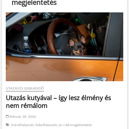
megjelentetés
UTAZÁS ÉS SZABADIDŐ
Utazás kutyával – így lesz élmény és
nem rémálom
február 18, 2026
link elhelyezés; linkelhelyezés; pr-cikk megjelentetés