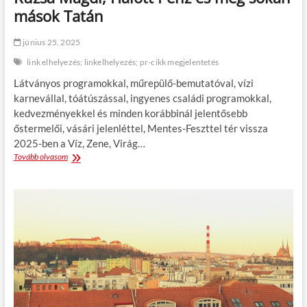
p
mások Tatán
ü
l
é
június 25, 2025
s
link elhelyezés; linkelhelyezés; pr-cikk megjelentetés
r
e
Látványos programokkal, műrepülő-bemutatóval, vízi
!
karnevállal, tóátúszással, ingyenes családi programokkal,
–
kedvezményekkel és minden korábbinál jelentősebb
a
B
őstermelői, vásári jelenléttel, Mentes-Feszttel tér vissza
u
2025-ben a Víz, Zene, Virág…
d
Tovább olvasom
V
a
í
p
z
e
,
s
Z
t
e
A
n
i
e
r
,
p
V
o
i
r
r
t
á