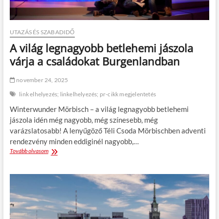
u
b
t
a
a
n
z
?
UTAZÁS ÉS SZABADIDŐ
á
A világ legnagyobb betlehemi jászola
s
i
várja a családokat Burgenlandban
s
z
november 24, 2025
o
k
link elhelyezés; linkelhelyezés; pr-cikk megjelentetés
á
Winterwunder Mörbisch – a világ legnagyobb betlehemi
s
o
jászola idén még nagyobb, még színesebb, még
k
varázslatosabb! A lenyűgöző Téli Csoda Mörbischben adventi
:
rendezvény minden eddiginél nagyobb,…
m
Tovább olvasom
A
a
v
m
i
á
l
r
á
n
g
e
l
m
e
a