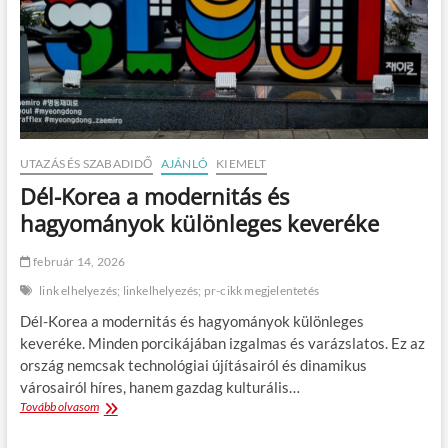
o
a
n
t
ó
é
p
í
t
é
s
UTAZÁS ÉS SZABADIDŐ
AJÁNLÓ
KIEMELT
z
Dél-Korea a modernitás és
e
t
hagyományok különleges keveréke
ú
j
február 14, 2026
r
a
link elhelyezés; linkelhelyezés; pr-cikk megjelentetés
g
Dél-Korea a modernitás és hagyományok különleges
o
n
keveréke. Minden porcikájában izgalmas és varázslatos. Ez az
d
ország nemcsak technológiai újításairól és dinamikus
o
városairól híres, hanem gazdag kulturális…
l
Tovább olvasom
D
v
é
a
l
–