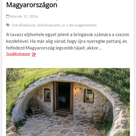
Magyarországon
s
z
é
február 15, 2026
l
link elhelyezés; linkelhelyezés; pr-cikk megjelentetés
m
é
A tavasz eljövetele egyet jelent a bringások számára a szezon
n
kezdetével. Ha már alig várod, hogy újra nyeregbe pattanj, és
y
felfedezd Magyarország legszebb tájait, akkor…
é
s
Tovább olvasom
1
n
0
e
t
m
a
r
v
é
a
m
s
á
z
l
i
o
k
m
e
r
é
k
p
á