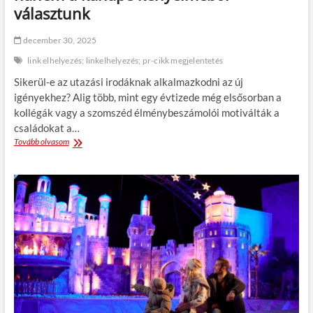
n
választunk
j
a
december 30, 2025
l
e
link elhelyezés; linkelhelyezés; pr-cikk megjelentetés
g
Sikerül-e az utazási irodáknak alkalmazkodni az új
j
o
igényekhez? Alig több, mint egy évtizede még elsősorban a
b
kollégák vagy a szomszéd élménybeszámolói motiválták a
b
családokat a…
a
Tovább olvasom
M
n
e
a
g
h
v
i
á
d
l
e
t
g
o
h
z
ó
t
n
a
a
k
p
a
o
z
k