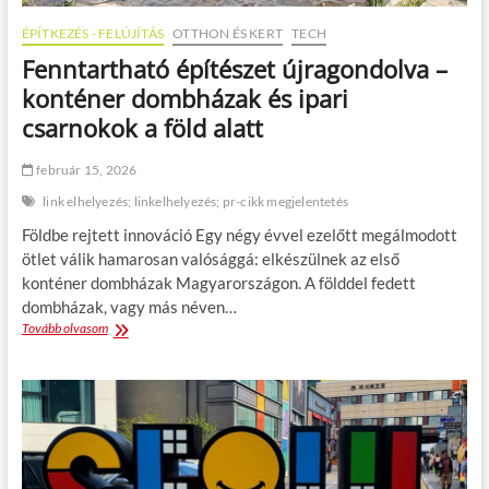
r
ÉPÍTKEZÉS - FELÚJÍTÁS
OTTHON ÉS KERT
TECH
t
ú
Fenntartható építészet újragondolva –
r
konténer dombházak és ipari
a
-
csarnokok a föld alatt
ú
t
február 15, 2026
i
c
link elhelyezés; linkelhelyezés; pr-cikk megjelentetés
é
Földbe rejtett innováció Egy négy évvel ezelőtt megálmodott
l
M
ötlet válik hamarosan valósággá: elkészülnek az első
a
konténer dombházak Magyarországon. A földdel fedett
g
dombházak, vagy más néven…
y
Tovább olvasom
F
a
e
r
n
o
n
r
t
s
a
z
r
á
t
g
h