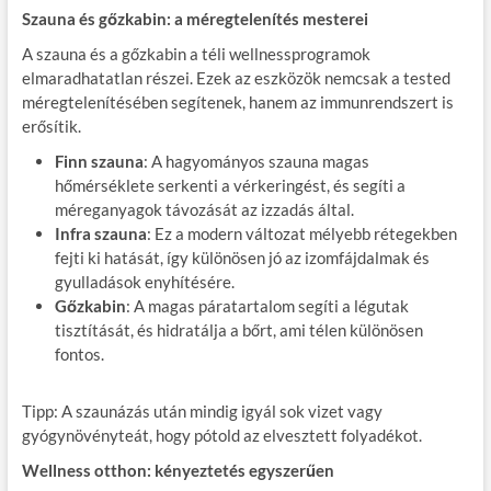
Szauna és gőzkabin: a méregtelenítés mesterei
A szauna és a gőzkabin a téli wellnessprogramok
elmaradhatatlan részei. Ezek az eszközök nemcsak a tested
méregtelenítésében segítenek, hanem az immunrendszert is
erősítik.
Finn szauna
: A hagyományos szauna magas
hőmérséklete serkenti a vérkeringést, és segíti a
méreganyagok távozását az izzadás által.
Infra szauna
: Ez a modern változat mélyebb rétegekben
fejti ki hatását, így különösen jó az izomfájdalmak és
gyulladások enyhítésére.
Gőzkabin
: A magas páratartalom segíti a légutak
tisztítását, és hidratálja a bőrt, ami télen különösen
fontos.
Tipp: A szaunázás után mindig igyál sok vizet vagy
gyógynövényteát, hogy pótold az elvesztett folyadékot.
Wellness otthon: kényeztetés egyszerűen