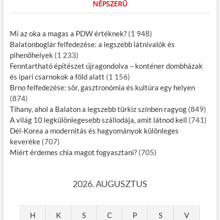
NÉPSZERŰ
Mi az oka a magas a PDW értéknek?
(1 948)
Balatonboglár felfedezése: a legszebb látnivalók és
pihenőhelyek
(1 233)
Fenntartható építészet újragondolva – konténer dombházak
és ipari csarnokok a föld alatt
(1 156)
Brno felfedezése: sör, gasztronómia és kultúra egy helyen
(874)
Tihany, ahol a Balaton a legszebb türkiz színben ragyog
(849)
A világ 10 legkülönlegesebb szállodája, amit látnod kell
(741)
Dél-Korea a modernitás és hagyományok különleges
keveréke
(707)
Miért érdemes chia magot fogyasztani?
(705)
2026. AUGUSZTUS
H
K
S
C
P
S
V