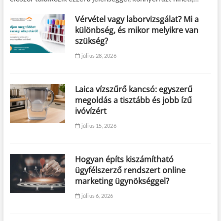
Vérvétel vagy laborvizsgálat? Mi a
különbség, és mikor melyikre van
szükség?
július 28, 2026
Laica vízszűrő kancsó: egyszerű
megoldás a tisztább és jobb ízű
ivóvízért
július 15, 2026
Hogyan építs kiszámítható
ügyfélszerző rendszert online
marketing ügynökséggel?
július 6, 2026