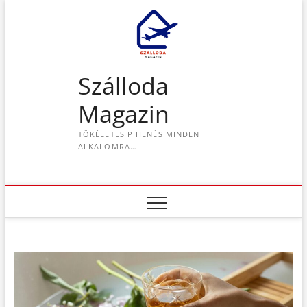
S
k
i
p
t
Szálloda
o
c
Magazin
o
n
TÖKÉLETES PIHENÉS MINDEN
t
ALKALOMRA…
e
n
t