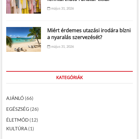
május 31, 2026
Miért érdemes utazási irodára bízni
a nyaralás szervezését?
május 31, 2026
KATEGÓRIÁK
AJÁNLÓ
(66)
EGÉSZSÉG
(26)
ÉLETMÓD
(12)
KULTÚRA
(1)