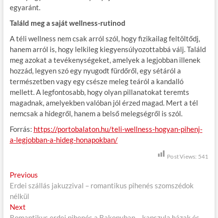
egyaránt.
Találd meg a saját wellness-rutinod
A téli wellness nem csak arról szól, hogy fizikailag feltöltődj,
hanem arról is, hogy lelkileg kiegyensúlyozottabbá válj. Találd
meg azokat a tevékenységeket, amelyek a legjobban illenek
hozzád, legyen szó egy nyugodt fürdőről, egy sétáról a
természetben vagy egy csésze meleg teáról a kandalló
mellett. A legfontosabb, hogy olyan pillanatokat teremts
magadnak, amelyekben valóban jól érzed magad. Mert a tél
nemcsak a hidegről, hanem a belső melegségről is szól.
Forrás:
https://portobalaton.hu/teli-wellness-hogyan-pihenj-
a-legjobban-a-hideg-honapokban/
Post Views:
541
B
Previous
P
Erdei szállás jakuzzival – romantikus pihenés szomszédok
r
e
nélkül
e
j
Next
N
v
Romantikus erdei pihenés a Bakonyban – kapszula házak és
e
i