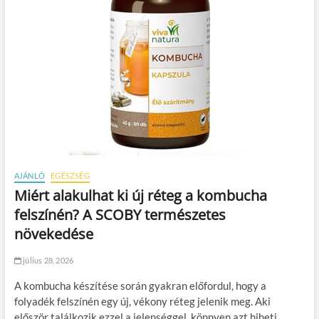
AJÁNLÓ
EGÉSZSÉG
Miért alakulhat ki új réteg a kombucha
felszínén? A SCOBY természetes
növekedése
július 28, 2026
A kombucha készítése során gyakran előfordul, hogy a
folyadék felszínén egy új, vékony réteg jelenik meg. Aki
először találkozik ezzel a jelenséggel, könnyen azt hiheti,…