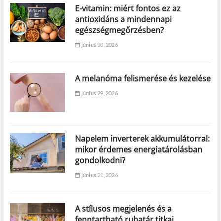
E-vitamin: miért fontos ez az
antioxidáns a mindennapi
egészségmegőrzésben?
június 30, 2026
A melanóma felismerése és kezelése
június 29, 2026
Napelem inverterek akkumulátorral:
mikor érdemes energiatárolásban
gondolkodni?
június 21, 2026
A stílusos megjelenés és a
fenntartható ruhatár titkai