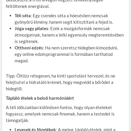
feltöltenek energiával.
Téli séta
: Egy csendes séta a hóesésben nemcsak
gyönyörű élmény, hanem segít kitisztítani a fejed is.
Jóga vagy pilates
: Ezek a mozgásformák nemcsak
átmozgatnak, hanem a lelki egyensúly megteremtésében
is segítenek.
Otthoni edzés
: Ha nem szeretsz hidegben kimozdulni,
egy online edzésprogrammal is formában tarthatod
magad.
Tipp: Öltözz rétegesen, ha kinti sportolást tervezel, és ne
felejtsd el a hidratáló krémet, hogy megvédd a bőrödet a
hidegtől.
Tápláló ételek a belső harmóniáért
A téli időszakban különösen fontos, hogy olyan ételeket
fogyassz, amelyek nemcsak finomak, hanem a testedet is
támogatják.
Levesek és főzelékek
: A meleg, tápláló ételek, mint a