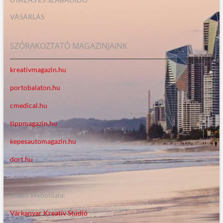
VÁSÁRLÁS
SZÓRAKOZTATÓ MAGAZINJAINK
kreativmagazin.hu
portobalaton.hu
cmedical.hu
tippmagazin.hu
kepesautomagazin.hu
dort.hu
Kiadó Weboldala:
Várkanyar Kreatív Stúdió