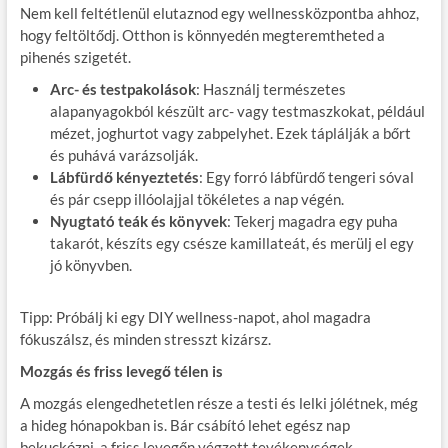
Nem kell feltétlenül elutaznod egy wellnessközpontba ahhoz,
hogy feltöltődj. Otthon is könnyedén megteremtheted a
pihenés szigetét.
Arc- és testpakolások
: Használj természetes
alapanyagokból készült arc- vagy testmaszkokat, például
mézet, joghurtot vagy zabpelyhet. Ezek táplálják a bőrt
és puhává varázsolják.
Lábfürdő kényeztetés
: Egy forró lábfürdő tengeri sóval
és pár csepp illóolajjal tökéletes a nap végén.
Nyugtató teák és könyvek
: Tekerj magadra egy puha
takarót, készíts egy csésze kamillateát, és merülj el egy
jó könyvben.
Tipp: Próbálj ki egy DIY wellness-napot, ahol magadra
fókuszálsz, és minden stresszt kizársz.
Mozgás és friss levegő télen is
A mozgás elengedhetetlen része a testi és lelki jólétnek, még
a hideg hónapokban is. Bár csábító lehet egész nap
bekuckózni, a friss levegőn végzett tevékenységek