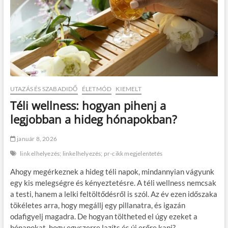
UTAZÁS ÉS SZABADIDŐ
ÉLETMÓD
KIEMELT
Téli wellness: hogyan pihenj a
legjobban a hideg hónapokban?
január 8, 2026
link elhelyezés; linkelhelyezés; pr-cikk megjelentetés
Ahogy megérkeznek a hideg téli napok, mindannyian vágyunk
egy kis melegségre és kényeztetésre. A téli wellness nemcsak
a testi, hanem a lelki feltöltődésről is szól. Az év ezen időszaka
tökéletes arra, hogy megállj egy pillanatra, és igazán
odafigyelj magadra. De hogyan töltheted el úgy ezeket a
hónapokat, hogy egyszerre lazíts és új erőre kapj?