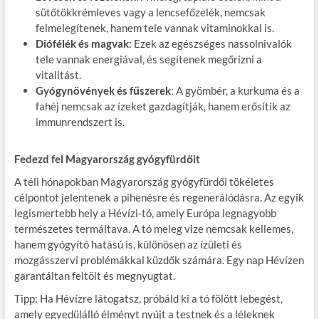
sütőtökkrémleves vagy a lencsefőzelék, nemcsak
felmelegítenek, hanem tele vannak vitaminokkal is.
Diófélék és magvak
: Ezek az egészséges nassolnivalók
tele vannak energiával, és segítenek megőrizni a
vitalitást.
Gyógynövények és fűszerek
: A gyömbér, a kurkuma és a
fahéj nemcsak az ízeket gazdagítják, hanem erősítik az
immunrendszert is.
Fedezd fel Magyarország gyógyfürdőit
A téli hónapokban Magyarország gyógyfürdői tökéletes
célpontot jelentenek a pihenésre és regenerálódásra. Az egyik
legismertebb hely a Hévízi-tó, amely Európa legnagyobb
természetes termáltava. A tó meleg vize nemcsak kellemes,
hanem gyógyító hatású is, különösen az ízületi és
mozgásszervi problémákkal küzdők számára. Egy nap Hévízen
garantáltan feltölt és megnyugtat.
Tipp: Ha Hévízre látogatsz, próbáld ki a tó fölött lebegést,
amely egyedülálló élményt nyújt a testnek és a léleknek