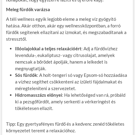
Meleg fürdők varázsa
A téli wellness egyik legjobb eleme a meleg víz gyógyító
hatása. Akár otthon, akár egy wellnessközpontban, a forró
fürdők segítenek ellazítani az izmokat, és megszabadítanak a
stressztől.
Illóolajokkal a teljes relaxációért
: Adj a fürdővízhez
levendula-, eukaliptusz- vagy citrusolajat, amelyek
nemcsak a bőrödet ápolják, hanem a lelkedet is
megnyugtatják.
Sós fürdők
: A holt-tengeri só vagy Epsom-só hozzáadása
a vízhez segíthet csökkenteni az ízületi fájdalmakat és
méregteleníteni a szervezetet.
Hidromasszázs előnyei
: Ha lehetőséged van rá, próbáld
ki a pezsgőfürdőt, amely serkenti a vérkeringést és
tökéletesen ellazít.
Tipp: Egy gyertyafényes fürdő és a kedvenc zenéd tökéletes
környezetet teremt a relaxációhoz.