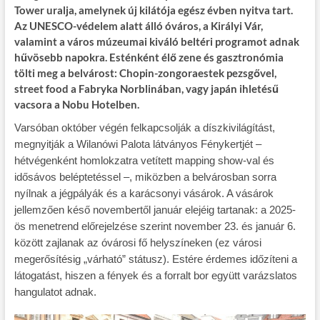
Tower uralja, amelynek új kilátója egész évben nyitva tart.
Az UNESCO-védelem alatt álló óváros, a Királyi Vár,
valamint a város múzeumai kiváló beltéri programot adnak
hűvösebb napokra. Esténként élő zene és gasztronómia
tölti meg a belvárost: Chopin-zongoraestek pezsgővel,
street food a Fabryka Norblinában, vagy japán ihletésű
vacsora a Nobu Hotelben.
Varsóban október végén felkapcsolják a díszkivilágítást,
megnyitják a Wilanówi Palota látványos Fénykertjét –
hétvégenként homlokzatra vetített mapping show-val és
idősávos beléptetéssel –, miközben a belvárosban sorra
nyílnak a jégpályák és a karácsonyi vásárok. A vásárok
jellemzően késő novembertől január elejéig tartanak: a 2025-
ös menetrend előrejelzése szerint november 23. és január 6.
között zajlanak az óvárosi fő helyszíneken (ez városi
megerősítésig „várható” státusz). Estére érdemes időzíteni a
látogatást, hiszen a fények és a forralt bor együtt varázslatos
hangulatot adnak.