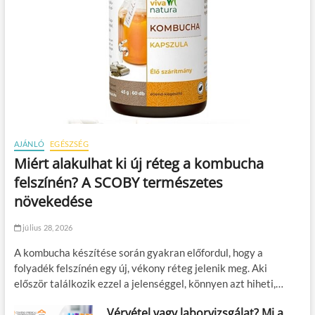
AJÁNLÓ
EGÉSZSÉG
Miért alakulhat ki új réteg a kombucha
felszínén? A SCOBY természetes
növekedése
július 28, 2026
A kombucha készítése során gyakran előfordul, hogy a
folyadék felszínén egy új, vékony réteg jelenik meg. Aki
először találkozik ezzel a jelenséggel, könnyen azt hiheti,…
Vérvétel vagy laborvizsgálat? Mi a