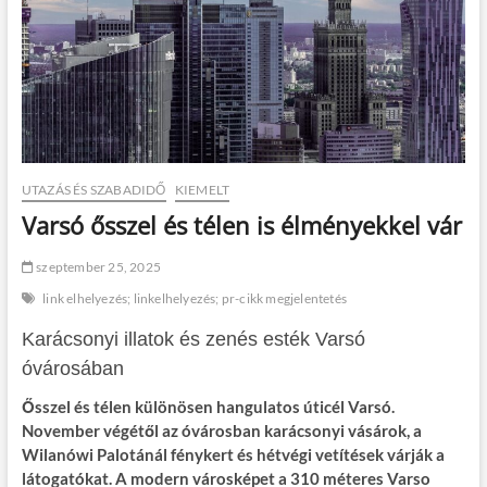
UTAZÁS ÉS SZABADIDŐ
KIEMELT
Varsó ősszel és télen is élményekkel vár
szeptember 25, 2025
link elhelyezés; linkelhelyezés; pr-cikk megjelentetés
Karácsonyi illatok és zenés esték Varsó
óvárosában
Ősszel és télen különösen hangulatos úticél Varsó.
November végétől az óvárosban karácsonyi vásárok, a
Wilanówi Palotánál fénykert és hétvégi vetítések várják a
látogatókat. A modern városképet a 310 méteres Varso