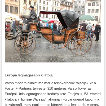
Európa legmagasabb kilátója
Varsó modern oldalát ma már a felhőkarcolók rajzolják ki: a
Foster + Partners tervezte, 310 méteres Varso Tower az
Európai Unió legmagasabb irodaépülete. Tetején új, 53. emeleti
kilátóval (Highline Warsaw), ahonnan körpanorámát kapunk a
belvárosról, mely naplemente környékén a legszebb. A torony