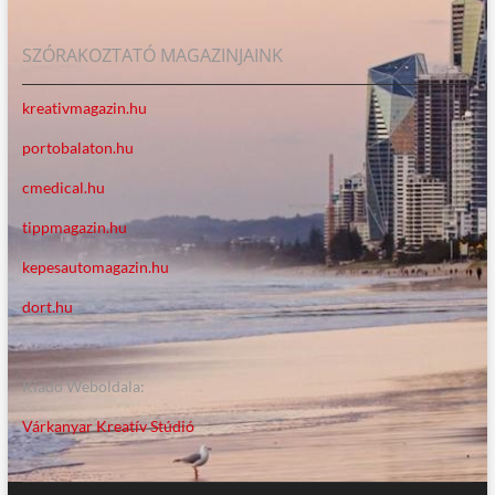
SZÓRAKOZTATÓ MAGAZINJAINK
kreativmagazin.hu
portobalaton.hu
cmedical.hu
tippmagazin.hu
kepesautomagazin.hu
dort.hu
Kiadó Weboldala:
Várkanyar Kreatív Stúdió