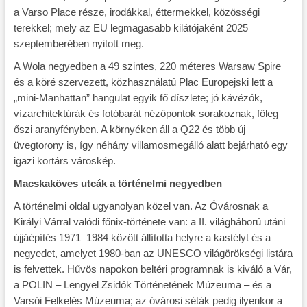
a Varso Place része, irodákkal, éttermekkel, közösségi
terekkel; mely az EU legmagasabb kilátójaként 2025
szeptemberében nyitott meg.
A Wola negyedben a 49 szintes, 220 méteres Warsaw Spire
és a köré szervezett, közhasználatú Plac Europejski lett a
„mini-Manhattan” hangulat egyik fő díszlete; jó kávézók,
vízarchitektúrák és fotóbarát nézőpontok sorakoznak, főleg
őszi aranyfényben. A környéken áll a Q22 és több új
üvegtorony is, így néhány villamosmegálló alatt bejárható egy
igazi kortárs városkép.
Macskaköves utcák a történelmi negyedben
A történelmi oldal ugyanolyan közel van. Az Óvárosnak a
Királyi Várral valódi főnix-története van: a II. világháború utáni
újjáépítés 1971–1984 között állította helyre a kastélyt és a
negyedet, amelyet 1980-ban az UNESCO világörökségi listára
is felvettek. Hűvös napokon beltéri programnak is kiváló a Vár,
a POLIN – Lengyel Zsidók Történetének Múzeuma – és a
Varsói Felkelés Múzeuma; az óvárosi séták pedig ilyenkor a