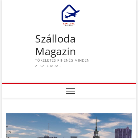
S
k
i
p
t
Szálloda
o
c
Magazin
o
n
TÖKÉLETES PIHENÉS MINDEN
t
ALKALOMRA…
e
n
t