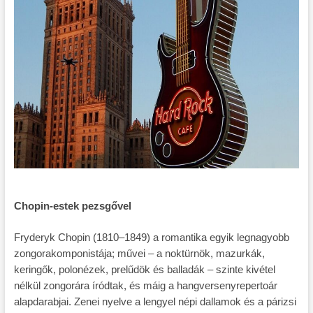
Chopin-estek pezsgővel
Fryderyk Chopin (1810–1849) a romantika egyik legnagyobb
zongorakomponistája; művei – a noktürnök, mazurkák,
keringők, polonézek, prelűdök és balladák – szinte kivétel
nélkül zongorára íródtak, és máig a hangversenyrepertoár
alapdarabjai. Zenei nyelve a lengyel népi dallamok és a párizsi