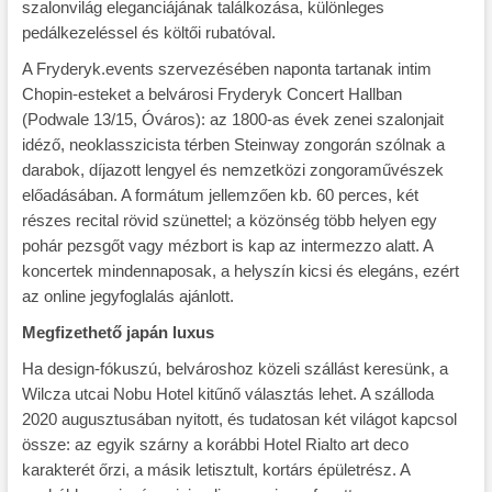
szalonvilág eleganciájának találkozása, különleges
pedálkezeléssel és költői rubatóval.
A Fryderyk.events szervezésében naponta tartanak intim
Chopin-esteket a belvárosi Fryderyk Concert Hallban
(Podwale 13/15, Óváros): az 1800-as évek zenei szalonjait
idéző, neoklasszicista térben Steinway zongorán szólnak a
darabok, díjazott lengyel és nemzetközi zongoraművészek
előadásában. A formátum jellemzően kb. 60 perces, két
részes recital rövid szünettel; a közönség több helyen egy
pohár pezsgőt vagy mézbort is kap az intermezzo alatt. A
koncertek mindennaposak, a helyszín kicsi és elegáns, ezért
az online jegyfoglalás ajánlott.
Megfizethető japán luxus
Ha design-fókuszú, belvároshoz közeli szállást keresünk, a
Wilcza utcai Nobu Hotel kitűnő választás lehet. A szálloda
2020 augusztusában nyitott, és tudatosan két világot kapcsol
össze: az egyik szárny a korábbi Hotel Rialto art deco
karakterét őrzi, a másik letisztult, kortárs épületrész. A