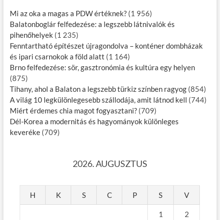
Mi az oka a magas a PDW értéknek?
(1 956)
Balatonboglár felfedezése: a legszebb látnivalók és
pihenőhelyek
(1 235)
Fenntartható építészet újragondolva – konténer dombházak
és ipari csarnokok a föld alatt
(1 164)
Brno felfedezése: sör, gasztronómia és kultúra egy helyen
(875)
Tihany, ahol a Balaton a legszebb türkiz színben ragyog
(854)
A világ 10 legkülönlegesebb szállodája, amit látnod kell
(744)
Miért érdemes chia magot fogyasztani?
(709)
Dél-Korea a modernitás és hagyományok különleges
keveréke
(709)
2026. AUGUSZTUS
H
K
S
C
P
S
V
1
2