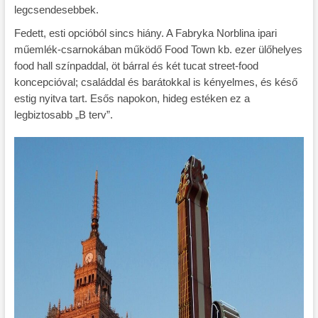
legcsendesebbek.
Fedett, esti opcióból sincs hiány. A Fabryka Norblina ipari
műemlék-csarnokában működő Food Town kb. ezer ülőhelyes
food hall színpaddal, öt bárral és két tucat street-food
koncepcióval; családdal és barátokkal is kényelmes, és késő
estig nyitva tart. Esős napokon, hideg estéken ez a
legbiztosabb „B terv”.