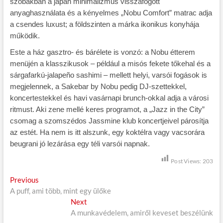
szobákban a japán minimalizmus visszafogott
anyaghasználata és a kényelmes „Nobu Comfort” matrac adja
a csendes luxust; a földszinten a márka ikonikus konyhája
működik.
Este a ház gasztro- és bárélete is vonzó: a Nobu étterem
menüjén a klasszikusok – például a misós fekete tőkehal és a
sárgafarkú-jalapeño sashimi – mellett helyi, varsói fogások is
megjelennek, a Sakebar by Nobu pedig DJ-szettekkel,
koncertestekkel és havi vasárnapi brunch-okkal adja a városi
ritmust. Aki zene mellé keres programot, a „Jazz in the City”
csomag a szomszédos Jassmine klub koncertjeivel párosítja
az estét. Ha nem is itt alszunk, egy koktélra vagy vacsorára
beugrani jó lezárása egy téli varsói napnak.
Post Views:
203
B
Previous
P
A puff, ami több, mint egy ülőke
r
e
e
Next
N
j
v
A munkavédelem, amiről keveset beszélünk
e