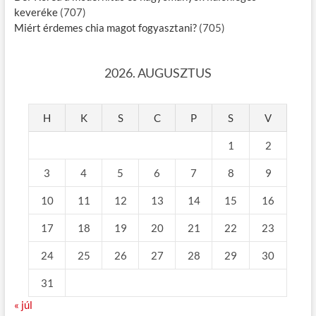
keveréke
(707)
Miért érdemes chia magot fogyasztani?
(705)
2026. AUGUSZTUS
H
K
S
C
P
S
V
1
2
3
4
5
6
7
8
9
10
11
12
13
14
15
16
17
18
19
20
21
22
23
24
25
26
27
28
29
30
31
« júl