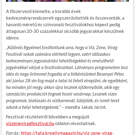
A főszervező kiemelte, a korábbi évek
kedvezményrendszereit egyszerűsítették és összevonták, a
hasonló méretű és színvonalú fesztiválokhoz képest pedig
átlagosan 20-30 százalékkal olcsóbb jegyárakkal készülnek
idénre.
„
Különös figyelmet fordítottunk arra, hogy a Víz, Zene, Virág
Fesztivál sokak számára elérhető legyen, ezért időszakos
kedvezményes jegyvásárlási lehetőségekkel és emészthető
jegyárakkal várjuk a fesztiválozókat. Látványos programelem lesz
idén és nagy örömmel fogadta el a felkérésünket Besenyei Péter,
aki június 28-án fog majd a tatai tó felett elrepülni, de egyébként,
ha minden jól megy, akkor újra lesznek ejtőernyősök, akik egy
szenzációs produkciót fognak hozni vasárnap. Lesznek vizes
programok, tóátúszás és vízikarnevál, tűzijáték, és ismét teret
adunk a helyi tehetségeknek.
” – mondta Jakab Jácint.
Fesztivál részleteiről bővebben a megújult
vizzeneviragfesztival.hu
oldalon olvashatnak.
Forrás:
https://tata.kreativmagazin.hu/viz-zene-virag-