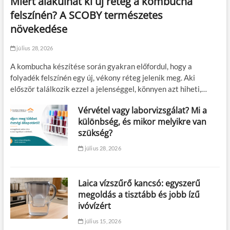
Miért alakulhat ki új réteg a kombucha
felszínén? A SCOBY természetes
növekedése
július 28, 2026
A kombucha készítése során gyakran előfordul, hogy a
folyadék felszínén egy új, vékony réteg jelenik meg. Aki
először találkozik ezzel a jelenséggel, könnyen azt hiheti,…
Vérvétel vagy laborvizsgálat? Mi a
különbség, és mikor melyikre van
szükség?
július 28, 2026
Laica vízszűrő kancsó: egyszerű
megoldás a tisztább és jobb ízű
ivóvízért
július 15, 2026