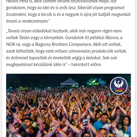
Halott Pénz is, akik szintén velünk fesztiváloznak majd. Azt
gondolom, hogy az idei év is erős lesz. Sikerült olyan programot
összerakni, hogy a kicsik is és a nagyok is újra jól tudják magunkat
érezni a rendezvényen.”
„
Tavaly olyan előadókat hoztunk, akik már nagyon régen nem
voltak Tatán vagy a környékén. Gondolok itt például Ákosra, a
NOX-ra, vagy a Bagossy Brothers Companyra. Akik ott voltak,
azok láthatták, hogy ezek milyen színvonalas produkciók voltak,
és örömmel tapsolták és énekelték végig a dalokat. Sok-sok
meglepetéssel készülünk idén is
” – tekintett előre.