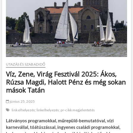
UTAZÁS ÉS SZABADIDŐ
Víz, Zene, Virág Fesztivál 2025: Ákos,
Rúzsa Magdi, Halott Pénz és még sokan
mások Tatán
június 25, 2025
link elhelyezés; linkelhelyezés; pr-cikk megjelentetés
Látványos programokkal, műrepülő-bemutatóval, vízi
karnevállal, tóátúszással, ingyenes családi programokkal,