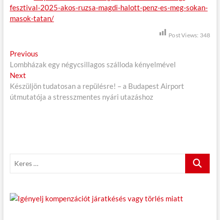
fesztival-2025-akos-ruzsa-magdi-halott-penz-es-meg-sokan-
masok-tatan/
Post Views:
348
B
Previous
P
Lombházak egy négycsillagos szálloda kényelmével
r
e
Next
N
e
j
Készüljön tudatosan a repülésre! – a Budapest Airport
e
v
útmutatója a stresszmentes nyári utazáshoz
x
i
e
t
o
g
p
u
o
s
y
s
p
z
t
o
K
é
:
s
e
t
s
r
:
e
n
s
a
…