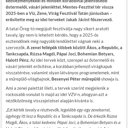
kedvezményekkel és minden korábbinál jelentősebb
őstermelői, vásári jelenléttel, Mentes-Feszttel tér vissza
2025-ben a Víz, Zene, Virág Fesztivál Tatán júniusban –
erősítette meg az idei terveket Jakab Jácint főszervező.
A tatai Öreg-tó megújult fesztiválja nagy sikert aratott
tavaly, így nem is lehetett kérdés, hogy a 2025-ös
esztendőnek még nagyobb lendülettel vágnak neki a
szervezők.
A zenei fellépők többek között Ákos, a Republic, a
Tankcsapda, Rúzsa Magdi, Pápai Joci, Bohemian Betyars,
Halott Pénz.
Az idei tervek közt, szerepel az őstermelői és
vásári jelenlét erősítése, a korábban jellemző virágkapuk
visszatérése, valamint olyan látványos programelemek, mint
a műrepülő-világbajnok,
Besenyei Péter
műrepülő
showja is.
Ami a zenei palettát illeti, a tervek szerint megjelenik a
rockosabb vonulat is majd az idei VZV-n, ahogyan azt a
nézőközönség visszajelzései alapján kívánta is.
„
Ezt kérték tavaly a résztvevők, legalább egy-egy zenekarral,
úgyhogy itt lesz a Republic és a Tankcsapda is. De érkezik Rúzsa
Magdi, Ákos, a tatai kedvenc Pápai Joci, a Bohemian Betyars és a