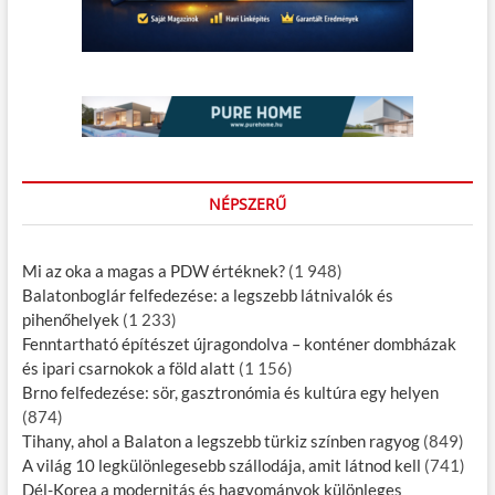
NÉPSZERŰ
Mi az oka a magas a PDW értéknek?
(1 948)
Balatonboglár felfedezése: a legszebb látnivalók és
pihenőhelyek
(1 233)
Fenntartható építészet újragondolva – konténer dombházak
és ipari csarnokok a föld alatt
(1 156)
Brno felfedezése: sör, gasztronómia és kultúra egy helyen
(874)
Tihany, ahol a Balaton a legszebb türkiz színben ragyog
(849)
A világ 10 legkülönlegesebb szállodája, amit látnod kell
(741)
Dél-Korea a modernitás és hagyományok különleges