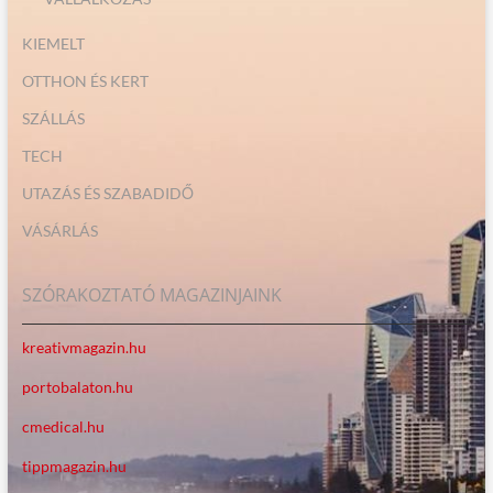
KIEMELT
OTTHON ÉS KERT
SZÁLLÁS
TECH
UTAZÁS ÉS SZABADIDŐ
VÁSÁRLÁS
SZÓRAKOZTATÓ MAGAZINJAINK
kreativmagazin.hu
portobalaton.hu
cmedical.hu
tippmagazin.hu