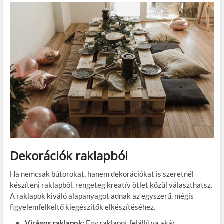
Dekorációk raklapból
Ha nemcsak bútorokat, hanem dekorációkat is szeretnél
készíteni raklapból, rengeteg kreatív ötlet közül választhatsz.
A raklapok kiváló alapanyagot adnak az egyszerű, mégis
figyelemfelkeltő kiegészítők elkészítéséhez.
Virágos raklapok:
Egy raklapot felállítva akár