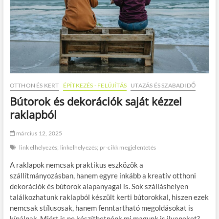
OTTHON ÉS KERT
ÉPÍTKEZÉS - FELÚJÍTÁS
UTAZÁS ÉS SZABADIDŐ
Bútorok és dekorációk saját kézzel
raklapból
március 12, 2025
link elhelyezés; linkelhelyezés; pr-cikk megjelentetés
A raklapok nemcsak praktikus eszközök a
szállítmányozásban, hanem egyre inkább a kreatív otthoni
dekorációk és bútorok alapanyagai is. Sok szálláshelyen
találkozhatunk raklapból készült kerti bútorokkal, hiszen ezek
nemcsak stílusosak, hanem fenntartható megoldásokat is
kínálnak. Miért is ne készíthetnénk mi magunk is ilyeneket?