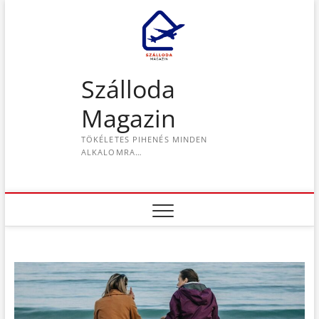
S
k
i
p
t
Szálloda
o
c
Magazin
o
n
TÖKÉLETES PIHENÉS MINDEN
t
ALKALOMRA…
e
n
t