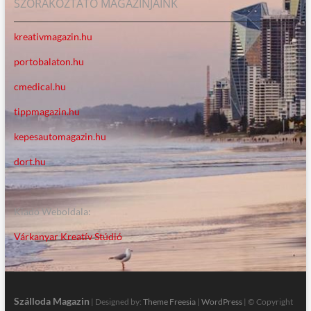
SZÓRAKOZTATÓ MAGAZINJAINK
kreativmagazin.hu
portobalaton.hu
cmedical.hu
tippmagazin.hu
kepesautomagazin.hu
dort.hu
Kiadó Weboldala:
Várkanyar Kreatív Stúdió
Szálloda Magazin
| Designed by:
Theme Freesia
|
WordPress
| © Copyright