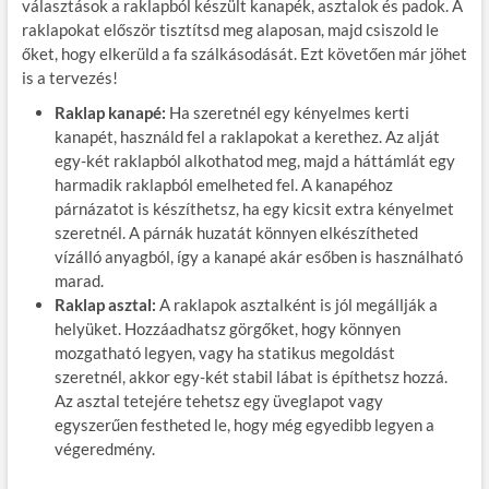
választások a raklapból készült kanapék, asztalok és padok. A
raklapokat először tisztítsd meg alaposan, majd csiszold le
őket, hogy elkerüld a fa szálkásodását. Ezt követően már jöhet
is a tervezés!
Raklap kanapé:
Ha szeretnél egy kényelmes kerti
kanapét, használd fel a raklapokat a kerethez. Az alját
egy-két raklapból alkothatod meg, majd a háttámlát egy
harmadik raklapból emelheted fel. A kanapéhoz
párnázatot is készíthetsz, ha egy kicsit extra kényelmet
szeretnél. A párnák huzatát könnyen elkészítheted
vízálló anyagból, így a kanapé akár esőben is használható
marad.
Raklap asztal:
A raklapok asztalként is jól megállják a
helyüket. Hozzáadhatsz görgőket, hogy könnyen
mozgatható legyen, vagy ha statikus megoldást
szeretnél, akkor egy-két stabil lábat is építhetsz hozzá.
Az asztal tetejére tehetsz egy üveglapot vagy
egyszerűen festheted le, hogy még egyedibb legyen a
végeredmény.