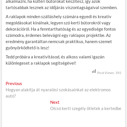
alkalmazni, ha kültéri bútorokat készítesz, így azok
tartósabbak lesznek az időjárás viszontagságaival szemben.
A raklapok minden szálláshely számára egyedi és kreatív
megoldásokat kínálnak, legyen szó kerti bútorokról vagy
dekorációról. Ha a fenntarthatóság és az egyedisége fontos
számodra, érdemes belevágni egy raklapos projektbe. Az
eredmény garantáltan nemcsak praktikus, hanem szemet
gyönyörködtető is lesz!
Tedd próbára a kreativitásod, és alkoss valami igazán
különlegeset a raklapok segítségével!
Post Views:
392
B
Previous
P
Hogyan alakítja át nyaralási szokásainkat az elektromos
r
e
autó?
e
j
v
Next
N
i
Olcsó kerti szegély ötletek a kertedbe
e
e
o
x
g
u
t