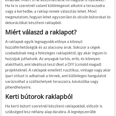
Ha te is szeretnél valami különlegeset alkotni a teraszodra
vagy a kertedbe, a raklap remek választás lehet. Most
megmutatom, hogyan lehet egyszerűen és olcsón bútorokat és
dekorációkat készíteni raklapból.
Miért válaszd a raklapot?
A raklapok egyik legnagyobb előnye a könnyű
hozzáférhetőségük és az alacsony áruk. Sokszor a cégek
szabadulnak meg a felesleges raklapoktól, így akár ingyen is
hozzájuk juthatunk. Az anyaguk tartós, erős, és könnyen
alakítható, ami ideálissá teszi őket a DIY (csináld magad)
projekteknél. A raklapok emellett rusztikus, vintage vagy akár
ipari stílust is adhatnak a térnek, ami különleges hangulatot
varázsolhat a szálláshelyek teraszaira, kávézóiba vagy
pihenőhelyeire.
Kerti bútorok raklapból
Ha kerti bútort szeretnél készíteni raklapokból, először is
szükséged lesz néhány alap darabra. A legnépszerűbb