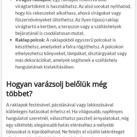
virágtartóként is használhatsz. Az alsó sorokat nyithatod,
hogy kis rekeszeket alkothass, ahová virágokat vagy
fűszernövényeket ültethetsz. Az ilyen típusú raklap
virágtartó a kertben, a teraszon vagy a szálláshelyek
bejáratánál is csodálatosan mutat.
Raklap polcok:
A raklapokból egyszerű polcokat is
készíthetsz, amelyeket a falra rögzíthetsz. A polcokon
elhelyezhetsz könyveket, lámpákat, dísztárgyakat vagy
más dekorációkat, amelyek segítenek a szálláshely
hangulatának kialakításában.
Hogyan varázsolj belőlük még
többet?
A raklapok festésével, pácolásával vagy lakkozásával
különleges hatásokat érhetsz el. Ha világosabb, napfényes
hangulatot szeretnél, választhatsz pasztell árnyalatokat, míg
egy sötétebb, elegánsabb hatás eléréséhez a mélyebb
tónusokat is kipróbálhatod. Ne felejts el vízálló lakkréteget