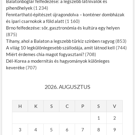
Balatonboglár felfedezése: a legszebb látnivalók és
pihenőhelyek
(1 234)
Fenntartható építészet újragondolva – konténer dombházak
és ipari csarnokok a föld alatt
(1 160)
Brno felfedezése: sör, gasztronómia és kultúra egy helyen
(875)
Tihany, ahol a Balaton a legszebb türkiz színben ragyog
(853)
A világ 10 legkülönlegesebb szállodája, amit látnod kell
(744)
Miért érdemes chia magot fogyasztani?
(708)
Dél-Korea a modernitás és hagyományok különleges
keveréke
(707)
2026. AUGUSZTUS
H
K
S
C
P
S
V
1
2
3
4
5
6
7
8
9