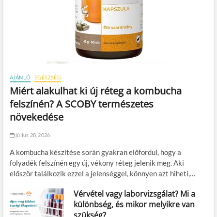
AJÁNLÓ
EGÉSZSÉG
Miért alakulhat ki új réteg a kombucha
felszínén? A SCOBY természetes
növekedése
július 28, 2026
A kombucha készítése során gyakran előfordul, hogy a
folyadék felszínén egy új, vékony réteg jelenik meg. Aki
először találkozik ezzel a jelenséggel, könnyen azt hiheti,…
Vérvétel vagy laborvizsgálat? Mi a
különbség, és mikor melyikre van
szükség?