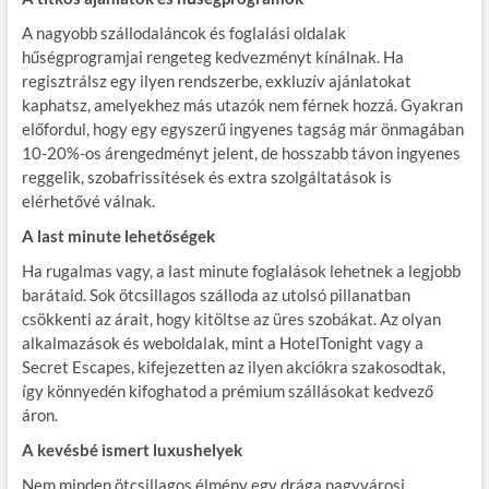
A nagyobb szállodaláncok és foglalási oldalak
hűségprogramjai rengeteg kedvezményt kínálnak. Ha
regisztrálsz egy ilyen rendszerbe, exkluzív ajánlatokat
kaphatsz, amelyekhez más utazók nem férnek hozzá. Gyakran
előfordul, hogy egy egyszerű ingyenes tagság már önmagában
10-20%-os árengedményt jelent, de hosszabb távon ingyenes
reggelik, szobafrissítések és extra szolgáltatások is
elérhetővé válnak.
A last minute lehetőségek
Ha rugalmas vagy, a last minute foglalások lehetnek a legjobb
barátaid. Sok ötcsillagos szálloda az utolsó pillanatban
csökkenti az árait, hogy kitöltse az üres szobákat. Az olyan
alkalmazások és weboldalak, mint a HotelTonight vagy a
Secret Escapes, kifejezetten az ilyen akciókra szakosodtak,
így könnyedén kifoghatod a prémium szállásokat kedvező
áron.
A kevésbé ismert luxushelyek
Nem minden ötcsillagos élmény egy drága nagyvárosi