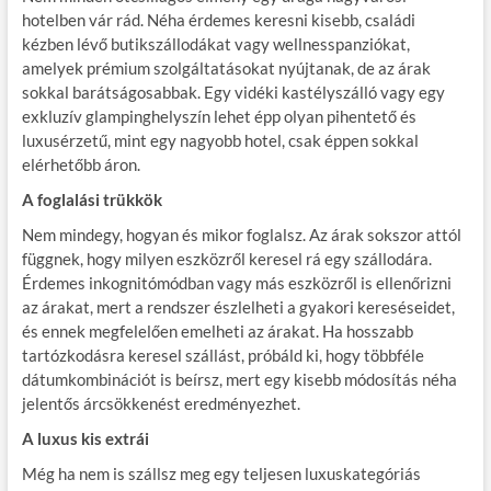
hotelben vár rád. Néha érdemes keresni kisebb, családi
kézben lévő butikszállodákat vagy wellnesspanziókat,
amelyek prémium szolgáltatásokat nyújtanak, de az árak
sokkal barátságosabbak. Egy vidéki kastélyszálló vagy egy
exkluzív glampinghelyszín lehet épp olyan pihentető és
luxusérzetű, mint egy nagyobb hotel, csak éppen sokkal
elérhetőbb áron.
A foglalási trükkök
Nem mindegy, hogyan és mikor foglalsz. Az árak sokszor attól
függnek, hogy milyen eszközről keresel rá egy szállodára.
Érdemes inkognitómódban vagy más eszközről is ellenőrizni
az árakat, mert a rendszer észlelheti a gyakori kereséseidet,
és ennek megfelelően emelheti az árakat. Ha hosszabb
tartózkodásra keresel szállást, próbáld ki, hogy többféle
dátumkombinációt is beírsz, mert egy kisebb módosítás néha
jelentős árcsökkenést eredményezhet.
A luxus kis extrái
Még ha nem is szállsz meg egy teljesen luxuskategóriás