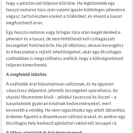
hogy a pénztárcád teljesen kiürülne. Ha legközelebb egy
hosszú motoros túra után valami igazán különleges pihenésre
vágysz, tartsd észben ezeket a trükköket, és élvezd a luxust
megfizethető áron.
Egy hosszú motoros vagy bringás túra után megérdemled a
pihenést és a luxust, de nem feltétlenül kell csillagászati
összegeket fizetned érte. Ha jól időzítesz, okosan keresgélsz
és kihasználod a rejtett lehetőségeket, akár egy ötcsillagos
szállodában is megszállhatsz anélkül, hogy a költségvetésed
teljesen kimerítenéd.
A megfelelő időzítés
A szállodák árai folyamatosan változnak, és ha ügyesen
választasz időpontot, jelentős összegeket spórolhatsz. Az
utazási főszezonon kívül – például tavasszal és ősszel – a
luxushotelek gyakran kínálnak kedvezményeket, mert
kevesebb a vendég. Ha nem ragaszkodsz egy adott dátumhoz,
érdemes figyelni a dinamikusan változó árakat, és amikor egy
ötcsillagos hely kedvező ajánlattal rukkol elő, lecsapni rá.
A titkos ajánlatok és hűségprogramok