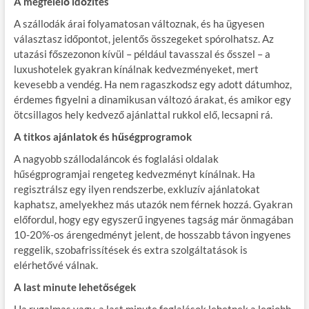
A megfelelő időzítés
A szállodák árai folyamatosan változnak, és ha ügyesen
választasz időpontot, jelentős összegeket spórolhatsz. Az
utazási főszezonon kívül – például tavasszal és ősszel – a
luxushotelek gyakran kínálnak kedvezményeket, mert
kevesebb a vendég. Ha nem ragaszkodsz egy adott dátumhoz,
érdemes figyelni a dinamikusan változó árakat, és amikor egy
ötcsillagos hely kedvező ajánlattal rukkol elő, lecsapni rá.
A titkos ajánlatok és hűségprogramok
A nagyobb szállodaláncok és foglalási oldalak
hűségprogramjai rengeteg kedvezményt kínálnak. Ha
regisztrálsz egy ilyen rendszerbe, exkluzív ajánlatokat
kaphatsz, amelyekhez más utazók nem férnek hozzá. Gyakran
előfordul, hogy egy egyszerű ingyenes tagság már önmagában
10-20%-os árengedményt jelent, de hosszabb távon ingyenes
reggelik, szobafrissítések és extra szolgáltatások is
elérhetővé válnak.
A last minute lehetőségek
Ha rugalmas vagy, a last minute foglalások lehetnek a legjobb