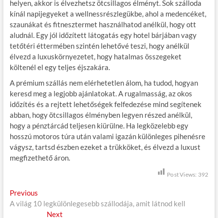
helyen, akkor is élvezhetsz ötcsillagos élményt. Sok szálloda
kínál napijegyeket a wellnessrészlegükbe, ahol a medencéket,
szaunákat és fitnesztermet használhatod anélkül, hogy ott
aludnál. Egy jól időzített látogatás egy hotel bárjában vagy
tetőtéri éttermében szintén lehetővé teszi, hogy anélkül
élvezd a luxuskörnyezetet, hogy hatalmas összegeket
költenél el egy teljes éjszakára.
A prémium szállás nem elérhetetlen álom, ha tudod, hogyan
keresd meg a legjobb ajánlatokat. A rugalmasság, az okos
időzítés és a rejtett lehetőségek felfedezése mind segítenek
abban, hogy ötcsillagos élményben legyen részed anélkül,
hogy a pénztárcád teljesen kiürülne. Ha legközelebb egy
hosszú motoros túra után valami igazán különleges pihenésre
vágysz, tartsd észben ezeket a trükköket, és élvezd a luxust
megfizethető áron.
Post Views:
392
B
Previous
P
A világ 10 legkülönlegesebb szállodája, amit látnod kell
r
e
e
Next
N