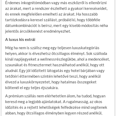
Érdemes inkognitómódban vagy más eszközről is ellenőrizni
az árakat, mert a rendszer észlelheti a gyakori kereséseidet,
és ennek megfelelően emelheti az árakat. Ha hosszabb
tartózkodásra keresel szállást, próbáld ki, hogy többféle
dátumkombinációt is beírsz, mert egy kisebb módosítás néha
jelentős árcsökkenést eredményezhet.
A luxus kis extrái
Még ha nem is szállsz meg egy teljesen luxuskategóriás
helyen, akkor is élvezhetsz ötcsillagos élményt. Sok szálloda
kínál napijegyeket a wellnessrészlegükbe, ahol a medencéket,
szaunákat és fitnesztermet használhatod anélkül, hogy ott
aludnál. Egy jól időzített látogatás egy hotel bárjában vagy
tetőtéri éttermében szintén lehetővé teszi, hogy anélkül
élvezd a luxuskörnyezetet, hogy hatalmas összegeket
költenél el egy teljes éjszakára.
A prémium szállás nem elérhetetlen álom, ha tudod, hogyan
keresd meg a legjobb ajánlatokat. A rugalmasság, az okos
időzítés és a rejtett lehetőségek felfedezése mind segítenek
abban, hogy ötcsillagos élményben legyen részed anélkül,