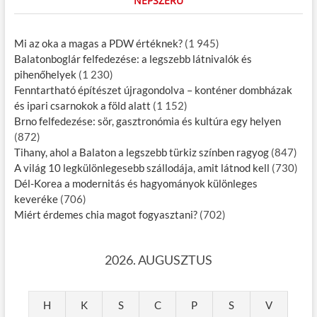
NÉPSZERŰ
Mi az oka a magas a PDW értéknek?
(1 945)
Balatonboglár felfedezése: a legszebb látnivalók és
pihenőhelyek
(1 230)
Fenntartható építészet újragondolva – konténer dombházak
és ipari csarnokok a föld alatt
(1 152)
Brno felfedezése: sör, gasztronómia és kultúra egy helyen
(872)
Tihany, ahol a Balaton a legszebb türkiz színben ragyog
(847)
A világ 10 legkülönlegesebb szállodája, amit látnod kell
(730)
Dél-Korea a modernitás és hagyományok különleges
keveréke
(706)
Miért érdemes chia magot fogyasztani?
(702)
2026. AUGUSZTUS
H
K
S
C
P
S
V