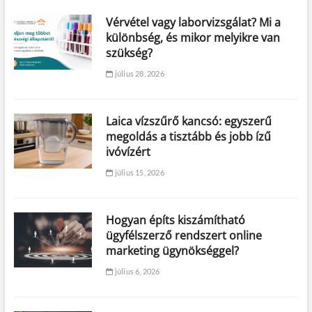
Vérvétel vagy laborvizsgálat? Mi a
különbség, és mikor melyikre van
szükség?
július 28, 2026
Laica vízszűrő kancsó: egyszerű
megoldás a tisztább és jobb ízű
ivóvízért
július 15, 2026
Hogyan építs kiszámítható
ügyfélszerző rendszert online
marketing ügynökséggel?
július 6, 2026