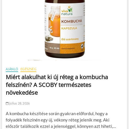
AJÁNLÓ
EGÉSZSÉG
Miért alakulhat ki új réteg a kombucha
felszínén? A SCOBY természetes
növekedése
július 28, 2026
A kombucha készítése során gyakran előfordul, hogy a
folyadék felszínén egy új, vékony réteg jelenik meg. Aki
először találkozik ezzel a jelenséggel, könnyen azt hiheti,…