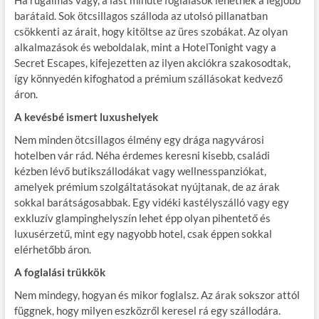
barátaid. Sok ötcsillagos szálloda az utolsó pillanatban
csökkenti az árait, hogy kitöltse az üres szobákat. Az olyan
alkalmazások és weboldalak, mint a HotelTonight vagy a
Secret Escapes, kifejezetten az ilyen akciókra szakosodtak,
így könnyedén kifoghatod a prémium szállásokat kedvező
áron.
A kevésbé ismert luxushelyek
Nem minden ötcsillagos élmény egy drága nagyvárosi
hotelben vár rád. Néha érdemes keresni kisebb, családi
kézben lévő butikszállodákat vagy wellnesspanziókat,
amelyek prémium szolgáltatásokat nyújtanak, de az árak
sokkal barátságosabbak. Egy vidéki kastélyszálló vagy egy
exkluzív glampinghelyszín lehet épp olyan pihentető és
luxusérzetű, mint egy nagyobb hotel, csak éppen sokkal
elérhetőbb áron.
A foglalási trükkök
Nem mindegy, hogyan és mikor foglalsz. Az árak sokszor attól
függnek, hogy milyen eszközről keresel rá egy szállodára.