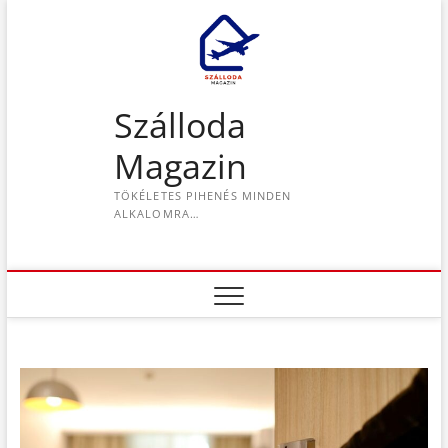
S
k
i
p
t
Szálloda
o
c
Magazin
o
n
TÖKÉLETES PIHENÉS MINDEN
t
ALKALOMRA…
e
n
t