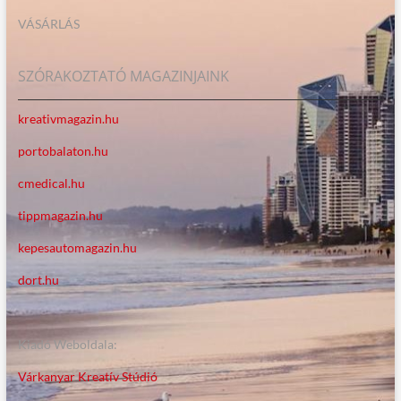
VÁSÁRLÁS
SZÓRAKOZTATÓ MAGAZINJAINK
kreativmagazin.hu
portobalaton.hu
cmedical.hu
tippmagazin.hu
kepesautomagazin.hu
dort.hu
Kiadó Weboldala:
Várkanyar Kreatív Stúdió