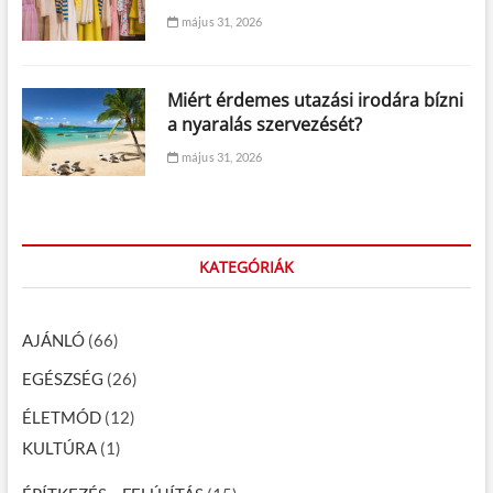
május 31, 2026
Miért érdemes utazási irodára bízni
a nyaralás szervezését?
május 31, 2026
KATEGÓRIÁK
AJÁNLÓ
(66)
EGÉSZSÉG
(26)
ÉLETMÓD
(12)
KULTÚRA
(1)