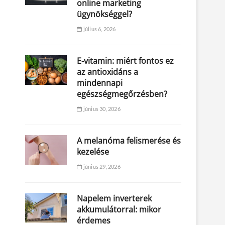
online marketing
ügynökséggel?
július 6, 2026
E-vitamin: miért fontos ez
az antioxidáns a
mindennapi
egészségmegőrzésben?
június 30, 2026
A melanóma felismerése és
kezelése
június 29, 2026
Napelem inverterek
akkumulátorral: mikor
érdemes