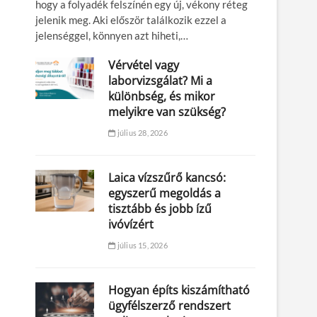
hogy a folyadék felszínén egy új, vékony réteg
jelenik meg. Aki először találkozik ezzel a
jelenséggel, könnyen azt hiheti,…
Vérvétel vagy
laborvizsgálat? Mi a
különbség, és mikor
melyikre van szükség?
július 28, 2026
Laica vízszűrő kancsó:
egyszerű megoldás a
tisztább és jobb ízű
ivóvízért
július 15, 2026
Hogyan építs kiszámítható
ügyfélszerző rendszert