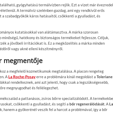
 található, gyógyhatású termálvízben rejlik. Ezt a vizet már évezrede
véletlenül. A termálvíz szelénben gazdag, ami egy rendkívül erős
t a szabadgyökök káros hatásaitól, csökkenti a gyulladást, és
dományos kutatásokkal van alátámasztva. A márka szorosan
b minőségű, hatékony és biztonságos termékeket fejlessze. Céljuk,
ék a jövőbeli irritációkat is. Ez a megközelítés a márka minden
édőről vagy akné elleni készítményről.
őr megmentője
okoz a megfelelő kozmetikumok megtalálása. A piacon rengeteg
en. A
La Roche-Posay
erre a problémára kínál megoldást a
Toleriane
ákkal rendelkeznek, ami azt jelenti, hogy csak a legszükségesebb,
bőre megnyugodhat és fellélegezhet.
mékcsalád a pattanásos, zsíros bőrre specializálódott. A termékekb
usokat, csökkenti a gyulladást, és segíti a
bőr regenerálódását
. A
L
, hanem a gyökerénél veszik fel a harcot a problémával, így a bőr