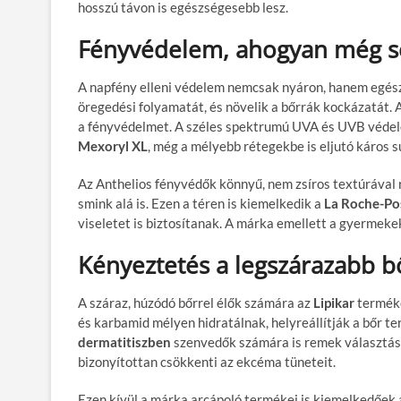
hosszú távon is egészségesebb lesz.
Fényvédelem, ahogyan még s
A napfény elleni védelem nemcsak nyáron, hanem egész 
öregedési folyamatát, és növelik a bőrrák kockázatát. 
a fényvédelmet. A széles spektrumú UVA és UVB védel
Mexoryl XL
, még a mélyebb rétegekbe is eljutó káros s
Az Anthelios fényvédők könnyű, nem zsíros textúrával r
smink alá is. Ezen a téren is kiemelkedik a
La Roche-Po
viseletet is biztosítanak. A márka emellett a gyermekek
Kényeztetés a legszárazabb b
A száraz, húzódó bőrrel élők számára az
Lipikar
termékc
és karbamid mélyen hidratálnak, helyreállítják a bőr t
dermatitiszben
szenvedők számára is remek választás
bizonyítottan csökkenti az ekcéma tüneteit.
Ezen kívül a márka arcápoló termékei is kiemelkedőek a