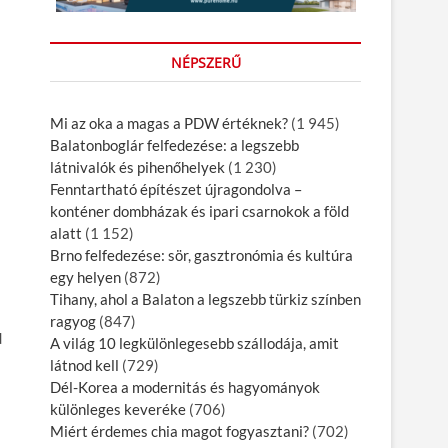
NÉPSZERŰ
Mi az oka a magas a PDW értéknek?
(1 945)
Balatonboglár felfedezése: a legszebb
látnivalók és pihenőhelyek
(1 230)
Fenntartható építészet újragondolva –
konténer dombházak és ipari csarnokok a föld
alatt
(1 152)
Brno felfedezése: sör, gasztronómia és kultúra
egy helyen
(872)
Tihany, ahol a Balaton a legszebb türkiz színben
ragyog
(847)
d
A világ 10 legkülönlegesebb szállodája, amit
látnod kell
(729)
Dél-Korea a modernitás és hagyományok
különleges keveréke
(706)
Miért érdemes chia magot fogyasztani?
(702)