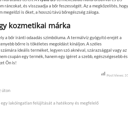
nom ráncokat, és visszaadja a bőr feszességét. Az a megközelítés, hog
 megelőzi is őket, a hosszú távú bőregészség záloga.
egy kozmetikai márka
y a bőr iránti odaadás szimbóluma. A termálvíz gyógyító erejét a
nyebb bőrre is tökéletes megoldást kínáljon. A széles
számára ideális terméket, legyen szó aknéval, szárazsággal vagy az
em csupán egy termék, hanem egy ígéret a szebb, egészségesebb és
et Ön is!
Post Views:
3
z úton
gy lakóingatlan felújítását a hatékony és megfelelő