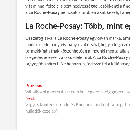
vitaminnal feltölti a bőrt nedvességgel, csökkenti a fi
a
La Roche-Posay
nemcsak a problémákat kezeli, hanem
La Roche-Posay: Több, mint 
Összefoglalva, a
La Roche-Posay
egy olyan márka, amel
modern tudomány vívmányaival ötvözi, hogy a legérzéke
termékkínálatnak köszönhetően mindenki megtalálja a 
öregedés jeleivel való küzdelemről. A
La Roche-Posay
n
ragyogóbb bőrért. Ne habozzon, fedezze fel a különbség
B
Previous
P
Vállalkozói mentorálás: nem kell egyedül végigmenni a
r
e
Next
N
e
j
Vegyes konténer rendelés Budapest: miként támogatja e
e
v
hulladékkezelés?
x
i
e
t
o
g
p
u