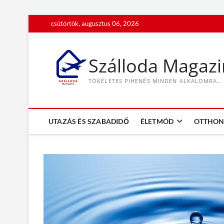
S
csütörtök, augusztus 06, 2026
k
i
p
Szálloda Magazi
t
o
TÖKÉLETES PIHENÉS MINDEN ALKALOMRA…
c
o
n
t
UTAZÁS ÉS SZABADIDŐ
ÉLETMÓD
OTTHON 
e
n
t