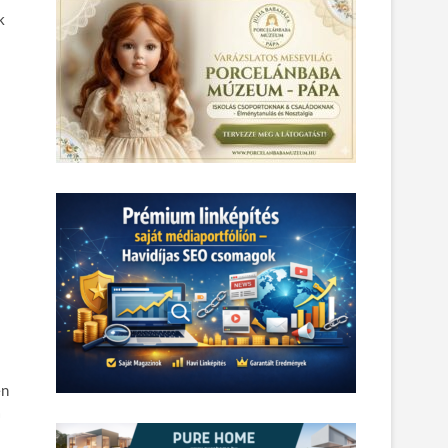
k
en
a