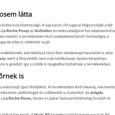
osem látta
évben kulcsfontosságú. A nap káros UV-sugarai felgyorsítják a bőr
A
La Roche-Posay
az
Anthelios
termékcsaládjával forradalmasította
em mellett a termékekben lévő szabadalmaztatott technológia, a
ugarak ellen is védelmet nyújt.
endelkeznek, ami ideálissá teszi őket mindennapi használatra, akár
say
, mert a fényvédőik nem csak hatékonyak, hanem kényelmes
re is gondolt, így a szülők is nyugodtan bízhatnak a termékeikben.
őrnek is
salád nyújt igazi felüdülést. A termékekben lévő sheavaj, niacinami
ermészetes védőrétegét és csökkentik a viszketést. Az
atópiás
 a
La Roche-Posay
, hiszen a Lipikar balzsam klinikailag tesztelt és
 hidratálás terén. A
Hyalu B5
termékcsalád hialuronsavval és B5