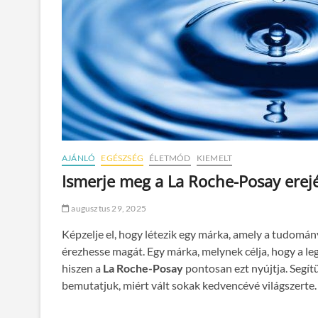
AJÁNLÓ
EGÉSZSÉG
ÉLETMÓD
KIEMELT
Ismerje meg a La Roche-Posay erej
augusztus 29, 2025
Képzelje el, hogy létezik egy márka, amely a tudomány
érezhesse magát. Egy márka, melynek célja, hogy a le
hiszen a
La Roche-Posay
pontosan ezt nyújtja. Segít
bemutatjuk, miért vált sokak kedvencévé világszerte.