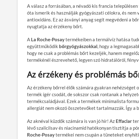
A válasz a forrásában, a névadó kis francia településen
óta ismerik és használják gyógyászati célokra, és nem 
antioxidáns. Ez az ásványi anyag segít megvédeni a bőr
nyugtatja az érzékeny bőrt.
A
La Roche-Posay
termékeiben a termálvíz hatása tu
együttműködik
bőrgyógyászokkal
, hogy a legmagasab
hogy ne csak a problémás bőrt kezeljék, hanem megelőzz
termékénél észrevehető, legyen szó hidratálóról, fényv
Az érzékeny és problémás b
Az érzékeny bőrrel élők számára gyakran nehézséget 
termék ígér csodát, de sokszor csak rontanak a helyzet
termékcsaládjával. Ezek a termékek minimalista formul
allergiát nem okozó összetevőket tartalmazzák. Így a 
Az aknéval küzdők számára is van jó hír! Az
Effaclar
ter
lévő szalicilsav és niacinamid hatékonyan tisztítja a pór
Roche-Posay
termékei nem csupán a tüneteket enyhítik