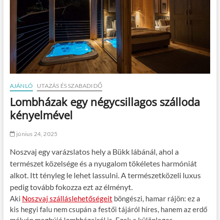
AJÁNLÓ
UTAZÁS ÉS SZABADIDŐ
Lombházak egy négycsillagos szálloda
kényelmével
június 24, 2025
Noszvaj egy varázslatos hely a Bükk lábánál, ahol a
természet közelsége és a nyugalom tökéletes harmóniát
alkot. Itt tényleg le lehet lassulni. A természetközeli luxus
pedig tovább fokozza ezt az élményt.
Aki
Noszvaj szálláslehetőségeit
böngészi, hamar rájön: ez a
kis hegyi falu nem csupán a festői tájáról híres, hanem az erdő
mélyén megbújó lombházairól is. Ezek a különleges