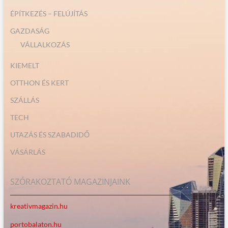
ÉPÍTKEZÉS – FELÚJÍTÁS
GAZDASÁG
VÁLLALKOZÁS
KIEMELT
OTTHON ÉS KERT
SZÁLLÁS
TECH
UTAZÁS ÉS SZABADIDŐ
VÁSÁRLÁS
SZÓRAKOZTATÓ MAGAZINJAINK
kreativmagazin.hu
portobalaton.hu