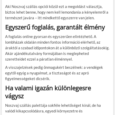
Aki Noszvaj szállás opciói közül ezt a megoldást választja,
biztos lehet benne, hogy nem kell lemondania a kényelemről a
természet javára – itt mindkettő egyszerre van jelen.
Egyszerű foglalás, garantált élmény
A foglalás online gyorsan és egyszerűen elintézhető. A
lombházak oldalán minden fontos információ elérhető, az
áraktól a szabad időpontokon át a különböző szolgáltatásokig.
Akár ajándékutalvány formájában is meglepheted
szeretteidet ezzel a páratlan élménnyel.
A visszajelzések pedig önmagukért beszélnek: a vendégek
egytől egyig a nyugalmat, a tisztaságot és az apró
figyelmességeket dicsérik.
Ha valami igazán különlegesre
vágysz
Noszvaj szállás palettája sokféle lehetőséget kínál, de ha
valódi kikapcsolódásra, egyedi környezetre és