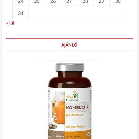
24
25
26
27
28
29
30
31
« júl
AJÁNLÓ