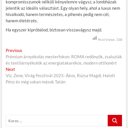
kompromisszumok nélküli kényelemre vágysz, a lombházak
jelentik az ideális választást. Egy olyan hely, ahol a luxus nem
hivalkodó, hanem természetes, a pihenés pedig nem cél,
hanem életérzés.
Ha egyszer kipróbálod, biztosan visszavágysz majd.
Post Views:
338
B
Previous
P
Prémium árnyékolás mesterfokon: ROMA redőnyök, zsaluziák
r
e
és textilárnyékolók az energiatakarékos, modern otthonért
e
j
Next
N
v
Víz, Zene, Virág Fesztivál 2025: Ákos, Rúzsa Magdi, Halott
e
i
e
Pénz és még sokan mások Tatán
x
o
g
t
u
p
s
y
o
p
z
s
o
é
t
s
K
:
t
s
e
: