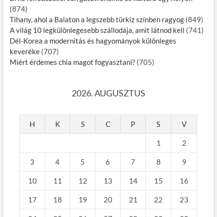
(874)
Tihany, ahol a Balaton a legszebb türkiz színben ragyog
(849)
A világ 10 legkülönlegesebb szállodája, amit látnod kell
(741)
Dél-Korea a modernitás és hagyományok különleges
keveréke
(707)
Miért érdemes chia magot fogyasztani?
(705)
2026. AUGUSZTUS
H
K
S
C
P
S
V
1
2
3
4
5
6
7
8
9
10
11
12
13
14
15
16
17
18
19
20
21
22
23