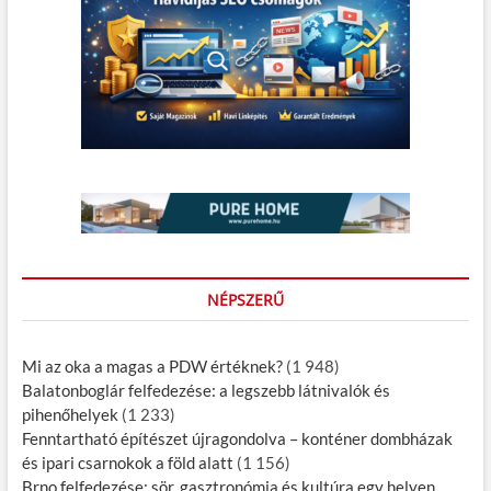
NÉPSZERŰ
Mi az oka a magas a PDW értéknek?
(1 948)
Balatonboglár felfedezése: a legszebb látnivalók és
pihenőhelyek
(1 233)
Fenntartható építészet újragondolva – konténer dombházak
és ipari csarnokok a föld alatt
(1 156)
Brno felfedezése: sör, gasztronómia és kultúra egy helyen