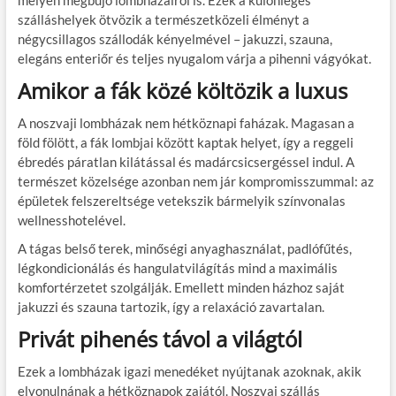
szálláshelyek ötvözik a természetközeli élményt a
négycsillagos szállodák kényelmével – jakuzzi, szauna,
elegáns enteriőr és teljes nyugalom várja a pihenni vágyókat.
Amikor a fák közé költözik a luxus
A noszvaji lombházak nem hétköznapi faházak. Magasan a
föld fölött, a fák lombjai között kaptak helyet, így a reggeli
ébredés páratlan kilátással és madárcsicsergéssel indul. A
természet közelsége azonban nem jár kompromisszummal: az
épületek felszereltsége vetekszik bármelyik színvonalas
wellnesshotelével.
A tágas belső terek, minőségi anyaghasználat, padlófűtés,
légkondicionálás és hangulatvilágítás mind a maximális
komfortérzetet szolgálják. Emellett minden házhoz saját
jakuzzi és szauna tartozik, így a relaxáció zavartalan.
Privát pihenés távol a világtól
Ezek a lombházak igazi menedéket nyújtanak azoknak, akik
elvonulnának a hétköznapok zajától. Noszvaj szállás