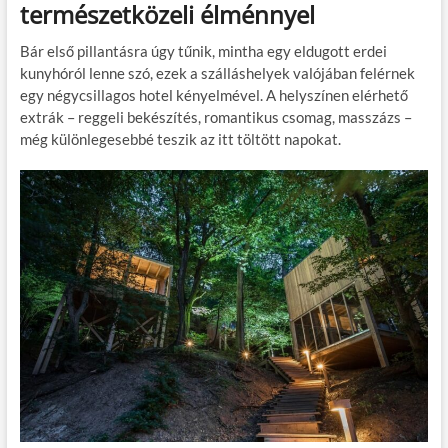
természetközeli élménnyel
Bár első pillantásra úgy tűnik, mintha egy eldugott erdei
kunyhóról lenne szó, ezek a szálláshelyek valójában felérnek
egy négycsillagos hotel kényelmével. A helyszínen elérhető
extrák – reggeli bekészítés, romantikus csomag, masszázs –
még különlegesebbé teszik az itt töltött napokat.