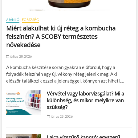
AJÁNLÓ
EGÉSZSÉG
Miért alakulhat ki új réteg a kombucha
felszínén? A SCOBY természetes
növekedése
július 28, 2026
A kombucha készítése során gyakran előfordul, hogy a
folyadék felszínén egy új, vékony réteg jelenik meg. Aki
először találkozik ezzel a jelenséggel, könnyen azt hiheti,…
Vérvétel vagy laborvizsgálat? Mi a
különbség, és mikor melyikre van
szükség?
július 28, 2026
Laica vízszűrő kancsó: egyszerű