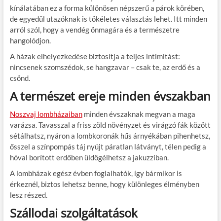
kínálatában ez a forma különösen népszerű a párok körében,
de egyedül utazóknak is tökéletes választás lehet. Itt minden
arról szól, hogy a vendég önmagára és a természetre
hangolódjon.
A házak elhelyezkedése biztosítja a teljes intimitást:
nincsenek szomszédok, se hangzavar – csak te, az erdő és a
csönd.
A természet ereje minden évszakban
Noszvaj lombházaiban
minden évszaknak megvan a maga
varázsa. Tavasszal a friss zöld növényzet és virágzó fák között
sétálhatsz, nyáron a lombkoronák hűs árnyékában pihenhetsz,
ősszel a színpompás táj nyújt páratlan látványt, télen pedig a
hóval borított erdőben üldögélhetsz a jakuzziban.
A lombházak egész évben foglalhatók, így bármikor is
érkeznél, biztos lehetsz benne, hogy különleges élményben
lesz részed.
Szállodai szolgáltatások