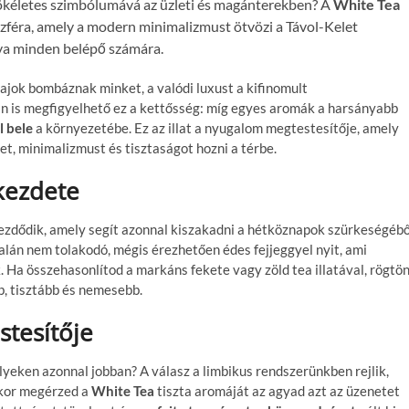
 tökéletes szimbólumává az üzleti és magánterekben? A
White Tea
féra, amely a modern minimalizmust ötvözi a Távol-Kelet
tva minden belépő számára.
jok bombáznak minket, a valódi luxust a kifinomult
ban is megfigyelhető ez a kettősség: míg egyes aromák a harsányabb
l bele
a környezetébe. Ez az illat a nyugalom megtestesítője, amely
et, minimalizmust és tisztaságot hozni a térbe.
kezdete
 kezdődik, amely segít azonnal kiszakadni a hétköznapok szürkeségébő
talán nem tolakodó, mégis érezhetően édes fejjeggyel nyit, ami
 Ha összehasonlítod a markáns fekete vagy zöld tea illatával, rögtö
b, tisztább és nemesebb.
stesítője
yeken azonnal jobban? A válasz a limbikus rendszerünkben rejlik,
ikor megérzed a
White Tea
tiszta aromáját az agyad azt az üzenetet