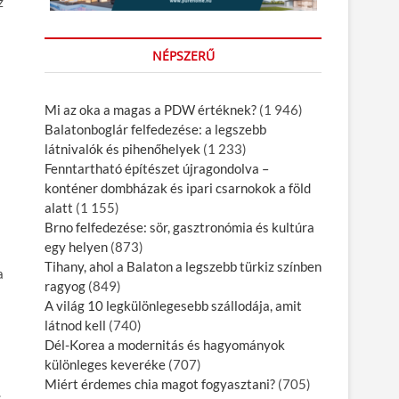
z
NÉPSZERŰ
Mi az oka a magas a PDW értéknek?
(1 946)
Balatonboglár felfedezése: a legszebb
látnivalók és pihenőhelyek
(1 233)
Fenntartható építészet újragondolva –
konténer dombházak és ipari csarnokok a föld
alatt
(1 155)
Brno felfedezése: sör, gasztronómia és kultúra
egy helyen
(873)
Tihany, ahol a Balaton a legszebb türkiz színben
a
ragyog
(849)
A világ 10 legkülönlegesebb szállodája, amit
látnod kell
(740)
Dél-Korea a modernitás és hagyományok
különleges keveréke
(707)
Miért érdemes chia magot fogyasztani?
(705)
.