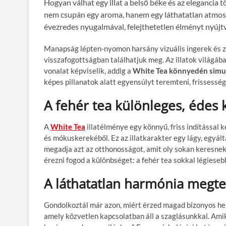
Hogyan válhat egy illat a belső béke és az elegancia
nem csupán egy aroma, hanem egy láthatatlan atmosz
évezredes nyugalmával, felejthetetlen élményt nyúj
Manapság lépten-nyomon harsány vizuális ingerek és za
visszafogottságban találhatjuk meg. Az illatok világá
vonalat képviselik, addig a
White Tea
könnyedén simu
képes pillanatok alatt egyensúlyt teremteni, frissesség
A fehér tea különleges, édes 
A
White Tea
illatélménye egy könnyű, friss indítással
és mókuskerekéből. Ez az illatkarakter egy lágy, egyál
megadja azt az otthonosságot, amit oly sokan keresnek.
érezni fogod a különbséget: a fehér tea sokkal légieseb
A láthatatlan harmónia megte
Gondolkoztál már azon, miért érzed magad bizonyos hel
amely közvetlen kapcsolatban áll a szaglásunkkal. Am