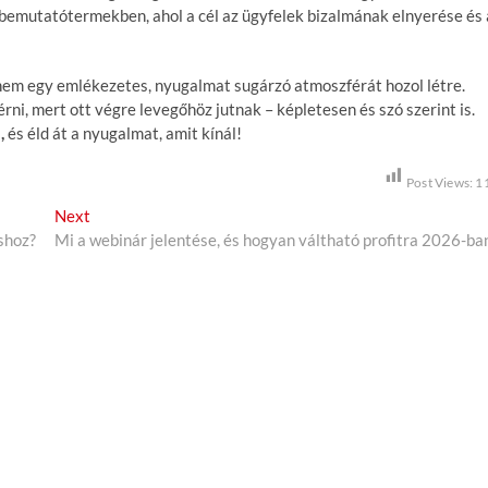
bemutatótermekben, ahol a cél az ügyfelek bizalmának elnyerése és 
nem egy emlékezetes, nyugalmat sugárzó atmoszférát hozol létre.
i, mert ott végre levegőhöz jutnak – képletesen és szó szerint is.
,
és éld át a nyugalmat, amit kínál!
Post Views:
1
Next
N
shoz?
Mi a webinár jelentése, és hogyan váltható profitra 2026-ba
e
x
t
p
o
s
t
: