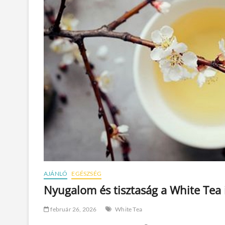
AJÁNLÓ
EGÉSZSÉG
Nyugalom és tisztaság a White Tea i
február 26, 2026
White Tea