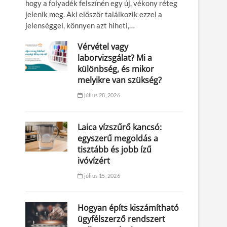
hogy a folyadék felszínén egy új, vékony réteg
jelenik meg. Aki először találkozik ezzel a
jelenséggel, könnyen azt hiheti,…
Vérvétel vagy
laborvizsgálat? Mi a
különbség, és mikor
melyikre van szükség?
július 28, 2026
Laica vízszűrő kancsó:
egyszerű megoldás a
tisztább és jobb ízű
ivóvízért
július 15, 2026
Hogyan építs kiszámítható
ügyfélszerző rendszert