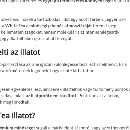
yitottságot, türelmet és
egyfajta természetes könnyedséget
vált ki a
 közvetlenül növeli a tartózkodási időt egy adott térben. Legyen szó
, a
White Tea
a
minőségi pihenés atmoszféráját
teremti meg.
 kellemetlen szagokat, hanem molekuláris szinten semlegesítik
egy illatfelhőbe rejtett állott levegőt.
ti az illatot
-porlasztása az, ami igazán különlegessé teszi ezt az élményt. Ez a
an apró méretűek legyenek, hogy szinte láthatatlan
jesen egyenletes lesz, nincsenek illatfelhők vagy túl tömény pontok 
maradása miatt
az illatprofil nem torzított.
Pontosan azt a finom,
tők megálmodtak.
a illatot?
rémium minőséget
sugall a márkaidentitásodról vagy az otthonodról