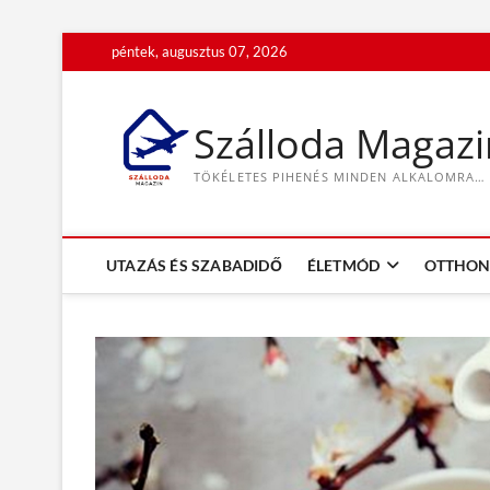
S
péntek, augusztus 07, 2026
k
i
p
Szálloda Magazi
t
o
TÖKÉLETES PIHENÉS MINDEN ALKALOMRA…
c
o
n
t
UTAZÁS ÉS SZABADIDŐ
ÉLETMÓD
OTTHON 
e
n
t