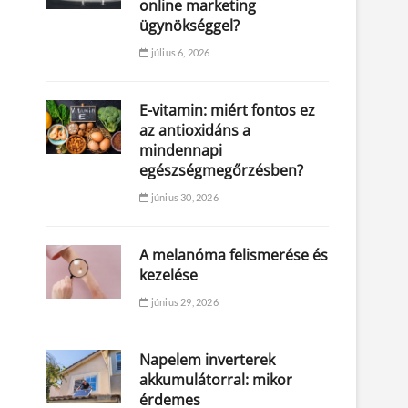
online marketing
ügynökséggel?
július 6, 2026
E-vitamin: miért fontos ez
az antioxidáns a
mindennapi
egészségmegőrzésben?
június 30, 2026
A melanóma felismerése és
kezelése
június 29, 2026
Napelem inverterek
akkumulátorral: mikor
érdemes