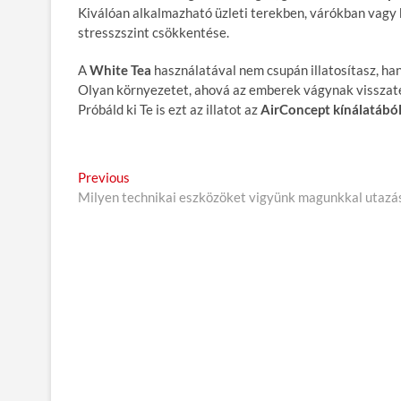
Kiválóan alkalmazható üzleti terekben, várókban vagy 
stresszszint csökkentése.
A
White Tea
használatával nem csupán illatosítasz, ha
Olyan környezetet, ahová az emberek vágynak visszatérn
Próbáld ki Te is ezt az illatot az
AirConcept kínálatából
B
Previous
P
Milyen technikai eszközöket vigyünk magunkkal utazá
r
e
e
j
v
i
e
o
g
u
s
y
p
z
o
é
s
t