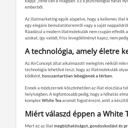
kapja: „rend van a világban”. Ez a pszichológiai hatás n
emberből.
Az illatmarketing egyik alapelve, hogy a kellemes illat
egy elegáns bemutatóteremről vagy a saját nappalidról
Ráadásul a modern illatmolekulák nem csupán elfedik a
azokat, így valódi, friss levegőélményt kapsz, nem pedig 
A technológia, amely életre kel
Az AirConcept által alkalmazott melegítés nélküli mikro
technológia lehetővé teszi, hogy az illatmolekulák oly
ködként,
hosszantartóan lebegjenek a térben.
Ennek a módszernek köszönhetően az illat eloszlása tel
helyiségben. A legfontosabb pedig, hogy a hőhatás el
komplex
White Tea
aromát fogod érezni, amit a készí
Miért válaszd éppen a White Te
Mert ez az illat
megbízhatóságot, gondoskodást és p