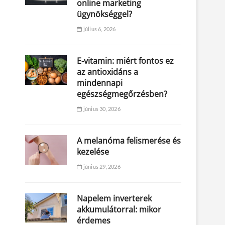
online marketing
ügynökséggel?
július 6, 2026
E-vitamin: miért fontos ez
az antioxidáns a
mindennapi
egészségmegőrzésben?
június 30, 2026
A melanóma felismerése és
kezelése
június 29, 2026
Napelem inverterek
akkumulátorral: mikor
érdemes