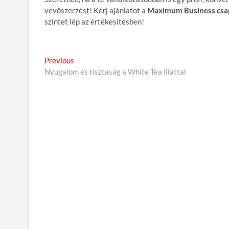
vevőszerzést! Kérj ajánlatot a
Maximum Business csap
szintet lép az értékesítésben!
B
Previous
P
Nyugalom és tisztaság a White Tea illattal
r
e
e
j
v
i
e
o
g
u
s
y
p
z
o
é
s
t
s
:
n
a