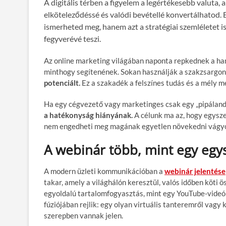
A digitális térben a figyelem a legértékesebb valuta, 
elköteleződéssé és valódi bevétellé konvertálhatod.
ismerheted meg, hanem azt a stratégiai szemléletet 
fegyverévé teszi.
Az online marketing világában naponta repkednek a ha
minthogy segítenének. Sokan használják a szakzsargont
potenciált.
Ez a szakadék a felszínes tudás és a mély m
Ha egy cégvezető vagy marketinges csak egy „pipálandó
a hatékonyság hiányának.
A célunk ma az, hogy egysze
nem engedheti meg magának egyetlen növekedni vágyó v
A webinár több, mint egy egy
A modern üzleti kommunikációban a
webinár jelentése
takar, amely a világhálón keresztül, valós időben köti
egyoldalú tartalomfogyasztás, mint egy YouTube-videó 
fúziójában rejlik: egy olyan virtuális tanteremről vagy
szerepben vannak jelen.