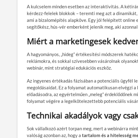
A kulcselem minden esetben az interaktivitás. A kétir
kérdezz-felelek blokkok – teremti meg azt a dinamikát, 
ami a bizalomépítés alapköve. Egy jól felépített onlin
segítőkész, hús-vér emberként jelenik meg, aki azonnal
Miért a marketingesek kedve
A hagyományos, „hideg” értékesítési módszerek haték
reklámokra, és sokkal szívesebben vásárolnak olyanokt
webinár, mint stratégiai edukációs eszköz.
Az ingyenes értékadás fázisában a potenciális ügyfél l
megoldásaidat. Ez a folyamat automatikusan elvégzi a l
előadásodra, az egyértelműen „meleg” érdeklődőnek min
folyamat végére a legelkötelezettebb potenciális vásárl
Technikai akadályok vagy csak
Sok vállalkozó azért torpan meg, mert a webinárra min
valóság azonban az, hogy a
tartalom és a hitelesség m