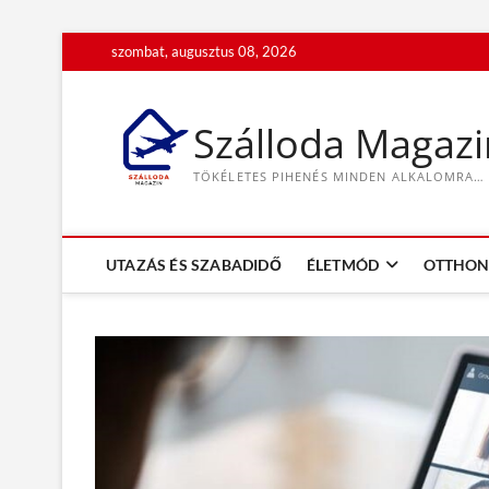
S
szombat, augusztus 08, 2026
k
i
p
Szálloda Magazi
t
o
TÖKÉLETES PIHENÉS MINDEN ALKALOMRA…
c
o
n
t
UTAZÁS ÉS SZABADIDŐ
ÉLETMÓD
OTTHON 
e
n
t