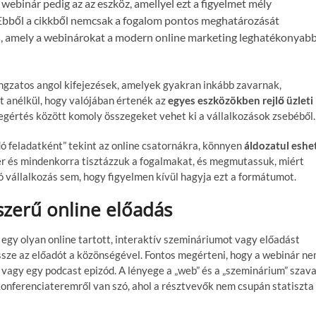
a webinár pedig az az eszköz, amellyel ezt a figyelmet mély
 Ebből a cikkből nemcsak a fogalom pontos meghatározását
is, amely a webinárokat a modern online marketing leghatékonyab
ngzatos angol kifejezések, amelyek gyakran inkább zavarnak,
 anélkül, hogy valójában értenék az
egyes eszközökben rejlő üzleti
egértés között komoly összegeket vehet ki a vállalkozások zsebéből.
 feladatként” tekint az online csatornákra, könnyen
áldozatul eshe
r és mindenkorra tisztázzuk a fogalmakat, és megmutassuk, miért
állalkozás sem, hogy figyelmen kívül hagyja ezt a formátumot.
szerű online előadás
egy olyan online tartott, interaktív szemináriumot vagy előadást
 össze az előadót a közönségével. Fontos megérteni, hogy a webinár n
vagy egy podcast epizód. A lényege a „web” és a „szeminárium” szav
 konferenciateremről van szó, ahol a résztvevők nem csupán statiszta