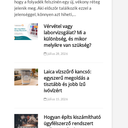
hogy a folyadék felszínén egy új, vékony réteg
jelenik meg. Aki először találkozik ezzel a
jelenséggel, könnyen azt hiheti,…
Vérvétel vagy
laborvizsgálat? Mi a
különbség, és mikor
melyikre van szükség?
július 28, 2026
Laica vízszűrő kancsó:
egyszerű megoldás a
tisztább és jobb ízű
ivóvízért
július 15, 2026
Hogyan építs kiszámítható
ügyfélszerző rendszert