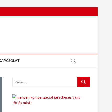
KAPCSOLAT
K
e
r
e
s
…