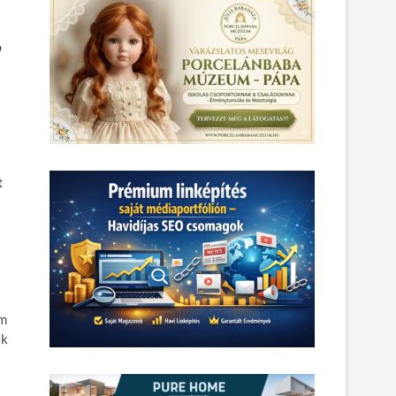
b
t
em
ak