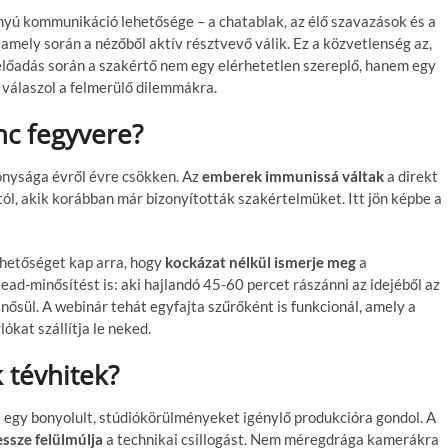
ányú kommunikáció lehetősége – a chatablak, az élő szavazások és a
amely során a nézőből aktív résztvevő válik. Ez a közvetlenség az,
e előadás során a szakértő nem egy elérhetetlen szereplő, hanem egy
 válaszol a felmerülő dilemmákra.
nc fegyvere?
onysága évről évre csökken. Az
emberek immunissá váltak
a direkt
ól, akik korábban már bizonyították szakértelmüket. Itt jön képbe a
ehetőséget kap arra, hogy
kockázat nélkül ismerje meg
a
ead-minősítést is: aki hajlandó 45-60 percet rászánni az idejéből az
ősül. A webinár tehát egyfajta szűrőként is funkcionál, amely a
ókat szállítja le neked.
 tévhitek?
t egy bonyolult, stúdiókörülményeket igénylő produkcióra gondol. A
essze felülmúlja
a technikai csillogást. Nem méregdrága kamerákra