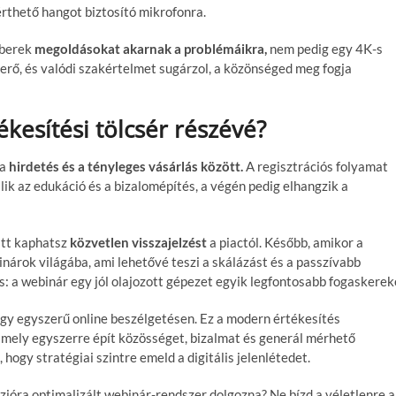
rthető hangot biztosító mikrofonra.
mberek
megoldásokat akarnak a problémáikra,
nem pedig egy 4K-s
yerő, és valódi szakértelmet sugárzol, a közönséged meg fogja
ékesítési tölcsér részévé?
 a
hirdetés és a tényleges vásárlás között.
A regisztrációs folyamat
ajlik az edukáció és a bizalomépítés, a végén pedig elhangzik a
itt kaphatsz
közvetlen visszajelzést
a piactól. Később, amikor a
inárok világába, ami lehetővé teszi a skálázást és a passzívabb
: a webinár egy jól olajozott gépezet egyik legfontosabb fogaskerek
y egyszerű online beszélgetésen. Ez a modern értékesítés
mely egyszerre épít közösséget, bizalmat és generál mérhető
, hogy stratégiai szintre emeld a digitális jelenlétedet.
rzióra optimalizált webinár-rendszer dolgozna? Ne bízd a véletlenre a