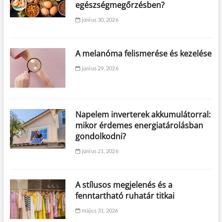
egészségmegőrzésben?
június 30, 2026
A melanóma felismerése és kezelése
június 29, 2026
Napelem inverterek akkumulátorral:
mikor érdemes energiatárolásban
gondolkodni?
június 21, 2026
A stílusos megjelenés és a
fenntartható ruhatár titkai
május 31, 2026