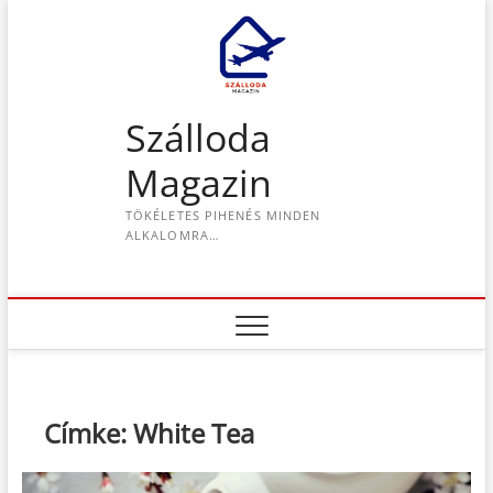
S
k
i
p
t
Szálloda
o
c
Magazin
o
n
TÖKÉLETES PIHENÉS MINDEN
t
ALKALOMRA…
e
n
t
Címke:
White Tea