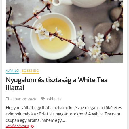
AJÁNLÓ
EGÉSZSÉG
Nyugalom és tisztaság a White Tea
illattal
február 26, 2026
White Tea
Hogyan válhat egy illat a belső béke és az elegancia tökéletes
szimbólumává az üzleti és magánterekben? A White Tea nem
csupán egy aroma, hanem egy…
Tovább olvasom
N