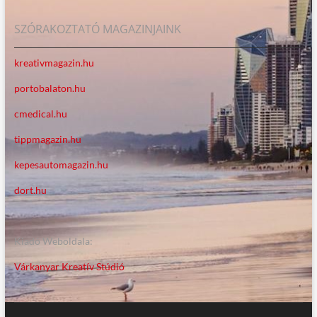
SZÓRAKOZTATÓ MAGAZINJAINK
kreativmagazin.hu
portobalaton.hu
cmedical.hu
tippmagazin.hu
kepesautomagazin.hu
dort.hu
Kiadó Weboldala:
Várkanyar Kreatív Stúdió