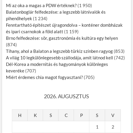
Mi az oka a magas a PDW értéknek?
(1 950)
Balatonboglár felfedezése: a legszebb látnivalók és
pihenőhelyek
(1 234)
Fenntartható építészet újragondolva – konténer dombházak
és ipari csarnokok a föld alatt
(1 159)
Brno felfedezése: sör, gasztronómia és kultúra egy helyen
(874)
Tihany, ahol a Balaton a legszebb türkiz színben ragyog
(853)
A világ 10 legkülönlegesebb szállodája, amit látnod kell
(742)
Dél-Korea a modernitás és hagyományok különleges
keveréke
(707)
Miért érdemes chia magot fogyasztani?
(705)
2026. AUGUSZTUS
H
K
S
C
P
S
V
1
2