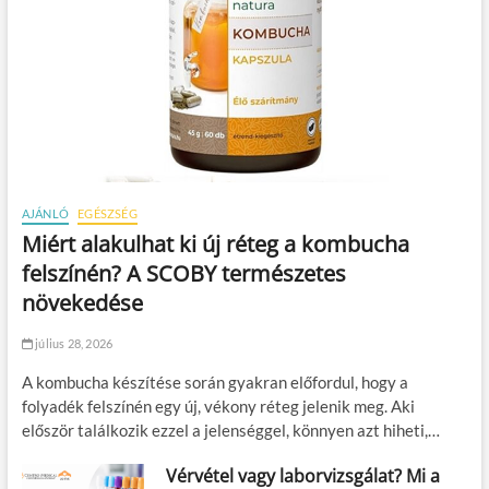
AJÁNLÓ
EGÉSZSÉG
Miért alakulhat ki új réteg a kombucha
felszínén? A SCOBY természetes
növekedése
július 28, 2026
A kombucha készítése során gyakran előfordul, hogy a
folyadék felszínén egy új, vékony réteg jelenik meg. Aki
először találkozik ezzel a jelenséggel, könnyen azt hiheti,…
Vérvétel vagy laborvizsgálat? Mi a