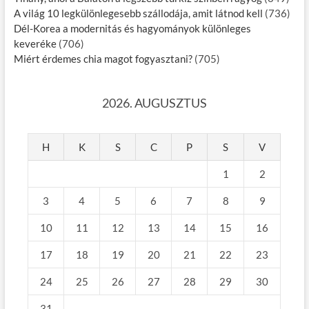
A világ 10 legkülönlegesebb szállodája, amit látnod kell
(736)
Dél-Korea a modernitás és hagyományok különleges
keveréke
(706)
Miért érdemes chia magot fogyasztani?
(705)
2026. AUGUSZTUS
H
K
S
C
P
S
V
1
2
3
4
5
6
7
8
9
10
11
12
13
14
15
16
17
18
19
20
21
22
23
24
25
26
27
28
29
30
31