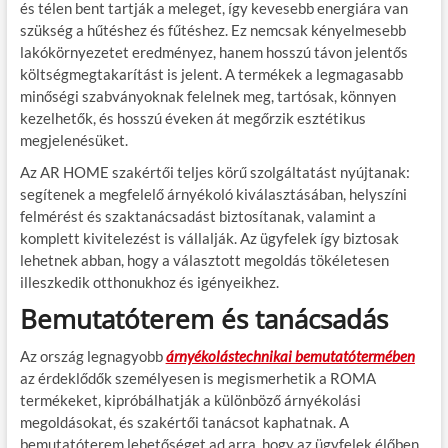
és télen bent tartják a meleget, így kevesebb energiára van
szükség a hűtéshez és fűtéshez. Ez nemcsak kényelmesebb
lakókörnyezetet eredményez, hanem hosszú távon jelentős
költségmegtakarítást is jelent. A termékek a legmagasabb
minőségi szabványoknak felelnek meg, tartósak, könnyen
kezelhetők, és hosszú éveken át megőrzik esztétikus
megjelenésüket.
Az AR HOME szakértői teljes körű szolgáltatást nyújtanak:
segítenek a megfelelő árnyékoló kiválasztásában, helyszíni
felmérést és szaktanácsadást biztosítanak, valamint a
komplett kivitelezést is vállalják. Az ügyfelek így biztosak
lehetnek abban, hogy a választott megoldás tökéletesen
illeszkedik otthonukhoz és igényeikhez.
Bemutatóterem és tanácsadás
Az ország legnagyobb
árnyékolástechnikai bemutatótermében
az érdeklődők személyesen is megismerhetik a ROMA
termékeket, kipróbálhatják a különböző árnyékolási
megoldásokat, és szakértői tanácsot kaphatnak. A
bemutatóterem lehetőséget ad arra, hogy az ügyfelek élőben