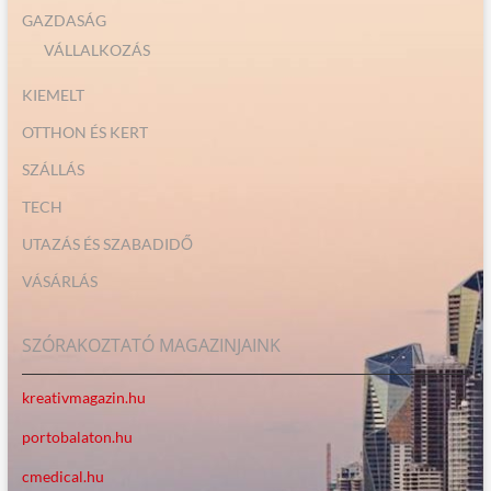
GAZDASÁG
VÁLLALKOZÁS
KIEMELT
OTTHON ÉS KERT
SZÁLLÁS
TECH
UTAZÁS ÉS SZABADIDŐ
VÁSÁRLÁS
SZÓRAKOZTATÓ MAGAZINJAINK
kreativmagazin.hu
portobalaton.hu
cmedical.hu