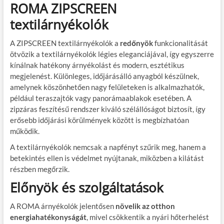
ROMA ZIPSCREEN
textilárnyékolók
A ZIPSCREEN textilárnyékolók a
redőnyök
funkcionalitását
ötvözik a textilárnyékolók légies eleganciájával, így egyszerre
kínálnak hatékony árnyékolást és modern, esztétikus
megjelenést. Különleges, időjárásálló anyagból készülnek,
amelynek köszönhetően nagy felületeken is alkalmazhatók,
például teraszajtók vagy panorámaablakok esetében. A
zipzáras feszítésű rendszer kiváló szélállóságot biztosít, így
erősebb időjárási körülmények között is megbízhatóan
működik.
A textilárnyékolók nemcsak a napfényt szűrik meg, hanem a
betekintés ellen is védelmet nyújtanak, miközben a kilátást
részben megőrzik.
Előnyök és szolgáltatások
A ROMA árnyékolók jelentősen
növelik az otthon
energiahatékonyságát
, mivel csökkentik a nyári hőterhelést