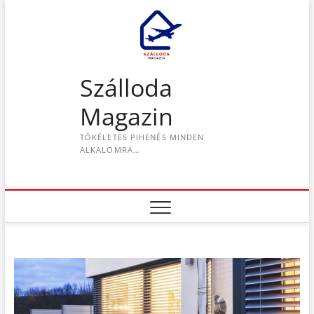
S
k
i
p
t
Szálloda
o
c
Magazin
o
n
TÖKÉLETES PIHENÉS MINDEN
t
ALKALOMRA…
e
n
t