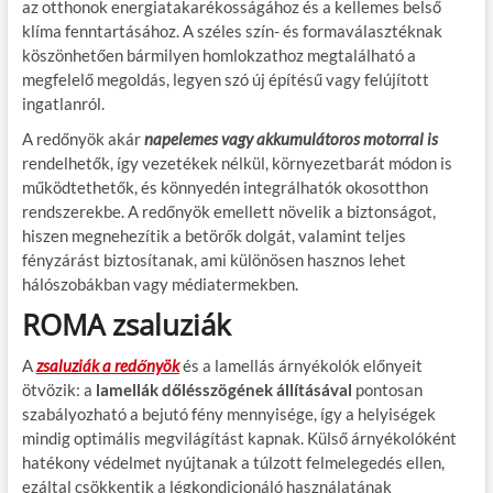
az otthonok energiatakarékosságához és a kellemes belső
klíma fenntartásához. A széles szín- és formaválasztéknak
köszönhetően bármilyen homlokzathoz megtalálható a
megfelelő megoldás, legyen szó új építésű vagy felújított
ingatlanról.
A redőnyök akár
napelemes vagy akkumulátoros motorral is
rendelhetők, így vezetékek nélkül, környezetbarát módon is
működtethetők, és könnyedén integrálhatók okosotthon
rendszerekbe. A redőnyök emellett növelik a biztonságot,
hiszen megnehezítik a betörők dolgát, valamint teljes
fényzárást biztosítanak, ami különösen hasznos lehet
hálószobákban vagy médiatermekben.
ROMA zsaluziák
A
zsaluziák a redőnyök
és a lamellás árnyékolók előnyeit
ötvözik: a
lamellák dőlésszögének állításával
pontosan
szabályozható a bejutó fény mennyisége, így a helyiségek
mindig optimális megvilágítást kapnak. Külső árnyékolóként
hatékony védelmet nyújtanak a túlzott felmelegedés ellen,
ezáltal csökkentik a légkondicionáló használatának