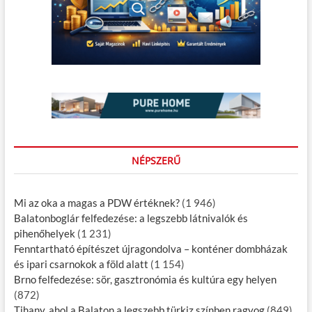
NÉPSZERŰ
Mi az oka a magas a PDW értéknek?
(1 946)
Balatonboglár felfedezése: a legszebb látnivalók és
pihenőhelyek
(1 231)
Fenntartható építészet újragondolva – konténer dombházak
és ipari csarnokok a föld alatt
(1 154)
Brno felfedezése: sör, gasztronómia és kultúra egy helyen
(872)
Tihany, ahol a Balaton a legszebb türkiz színben ragyog
(849)