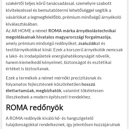
szakértői teljes körű tanácsadással, személyre szabott
kivitelezéssel és bemutatótermi lehetőséggel segítik a
vásárlókat a legmegfelelőbb, prémium minőségű árnyékoló
kiválasztásában.
Az AR HOME a német
ROMA márka árnyékolástechnikai
megoldásainak hivatalos magyarországi forgalmazója
,
amely prémium minőségű redőnyöket,
zsaluziák
at és
textilárnyékolókat kínál. Ezek a korszerű árnyékolók nemcsak
a lakó- és irodaépületek energiahatékonyságát növelik,
hanem kiemelkedő kényelmet, biztonságot és esztétikai
értéket is biztosítanak.
Ezek a termékek a német mérnöki precizitásnak és
folyamatos fejlesztésnek köszönhetően
hosszú
élettartamúak, megbízhatók
, valamint tökéletesen
illeszkednek a modern építészeti trendekhez.
ROMA redőnyök
A ROMA redőnyök kiváló hő- és hangszigetelő
tulajdonságokkal rendelkeznek, így jelentősen hozzájárulnak