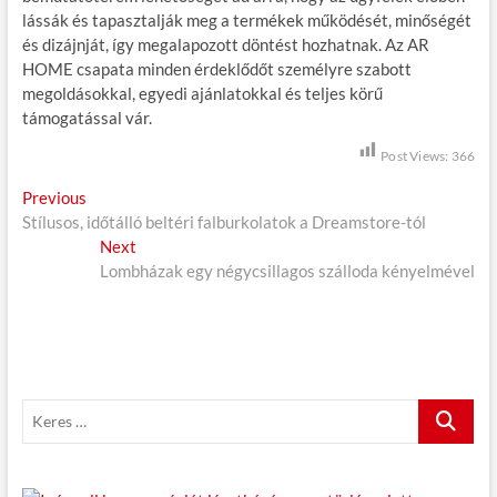
lássák és tapasztalják meg a termékek működését, minőségét
és dizájnját, így megalapozott döntést hozhatnak. Az AR
HOME csapata minden érdeklődőt személyre szabott
megoldásokkal, egyedi ajánlatokkal és teljes körű
támogatással vár.
Post Views:
366
B
Previous
P
Stílusos, időtálló beltéri falburkolatok a Dreamstore-tól
r
e
e
Next
N
j
v
Lombházak egy négycsillagos szálloda kényelmével
e
i
x
e
o
t
g
u
p
s
o
y
p
s
z
K
o
t
e
é
s
:
r
t
s
e
: