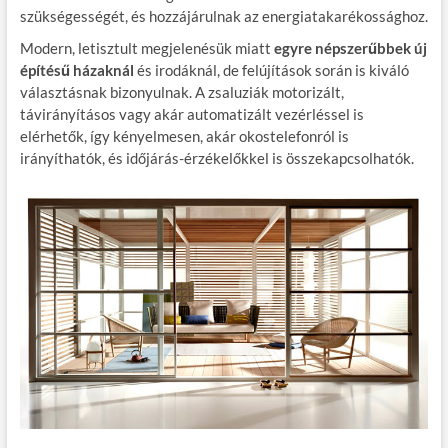
szükségességét, és hozzájárulnak az energiatakarékossághoz.
Modern, letisztult megjelenésük miatt
egyre népszerűbbek új
építésű házaknál
és irodáknál, de felújítások során is kiváló
választásnak bizonyulnak. A zsaluziák motorizált,
távirányításos vagy akár automatizált vezérléssel is
elérhetők, így kényelmesen, akár okostelefonról is
irányíthatók, és időjárás-érzékelőkkel is összekapcsolhatók.