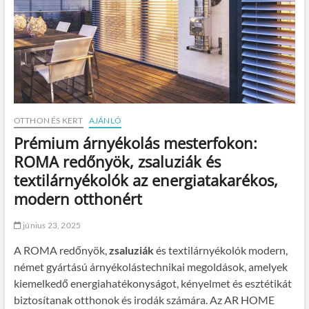
OTTHON ÉS KERT
AJÁNLÓ
Prémium árnyékolás mesterfokon:
ROMA redőnyök, zsaluziák és
textilárnyékolók az energiatakarékos,
modern otthonért
június 23, 2025
A ROMA redőnyök,
zsaluziák
és textilárnyékolók modern,
német gyártású árnyékolástechnikai megoldások, amelyek
kiemelkedő energiahatékonyságot, kényelmet és esztétikát
biztosítanak otthonok és irodák számára. Az AR HOME