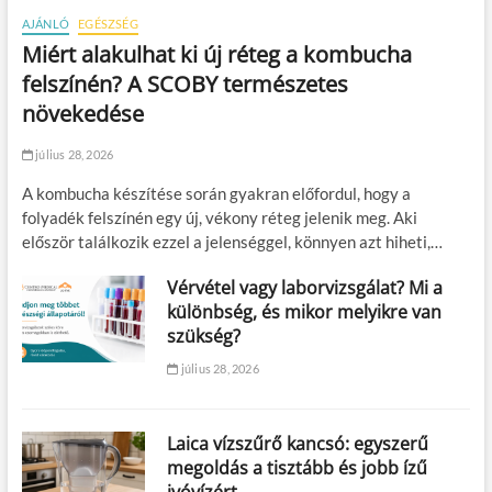
AJÁNLÓ
EGÉSZSÉG
Miért alakulhat ki új réteg a kombucha
felszínén? A SCOBY természetes
növekedése
július 28, 2026
A kombucha készítése során gyakran előfordul, hogy a
folyadék felszínén egy új, vékony réteg jelenik meg. Aki
először találkozik ezzel a jelenséggel, könnyen azt hiheti,…
Vérvétel vagy laborvizsgálat? Mi a
különbség, és mikor melyikre van
szükség?
július 28, 2026
Laica vízszűrő kancsó: egyszerű
megoldás a tisztább és jobb ízű
ivóvízért