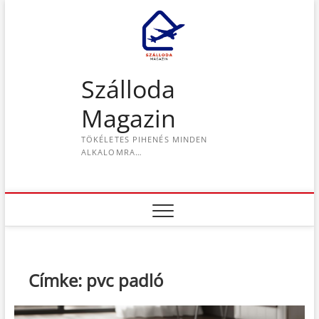
S
k
i
p
t
Szálloda
o
c
Magazin
o
n
TÖKÉLETES PIHENÉS MINDEN
t
ALKALOMRA…
e
n
t
Címke:
pvc padló