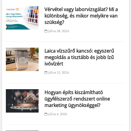
Vérvétel vagy laborvizsgálat? Mi a
különbség, és mikor melyikre van
szükség?
július 28, 2026
Laica vízszűrő kancsó: egyszerű
megoldás a tisztább és jobb ízű
ivóvízért
július 15, 2026
Hogyan építs kiszámítható
ügyfélszerző rendszert online
marketing ügynökséggel?
július 6, 2026