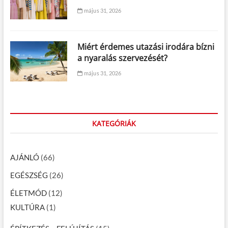
május 31, 2026
Miért érdemes utazási irodára bízni
a nyaralás szervezését?
május 31, 2026
KATEGÓRIÁK
AJÁNLÓ
(66)
EGÉSZSÉG
(26)
ÉLETMÓD
(12)
KULTÚRA
(1)