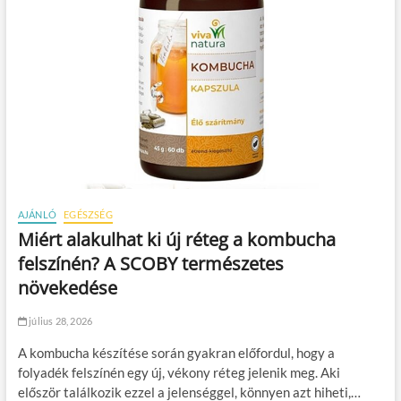
AJÁNLÓ
EGÉSZSÉG
Miért alakulhat ki új réteg a kombucha
felszínén? A SCOBY természetes
növekedése
július 28, 2026
A kombucha készítése során gyakran előfordul, hogy a
folyadék felszínén egy új, vékony réteg jelenik meg. Aki
először találkozik ezzel a jelenséggel, könnyen azt hiheti,…