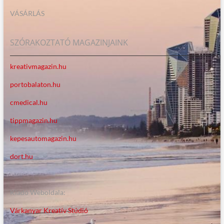
VÁSÁRLÁS
SZÓRAKOZTATÓ MAGAZINJAINK
kreativmagazin.hu
portobalaton.hu
cmedical.hu
tippmagazin.hu
kepesautomagazin.hu
dort.hu
Kiadó Weboldala:
Várkanyar Kreatív Stúdió