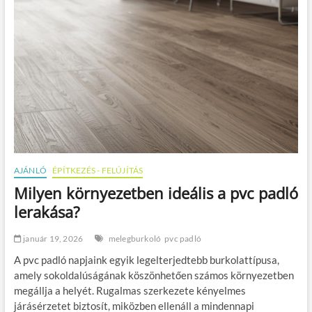
AJÁNLÓ
ÉPÍTKEZÉS - FELÚJÍTÁS
Milyen környezetben ideális a pvc padló
lerakása?
január 19, 2026
melegburkoló
pvc padló
A pvc padló napjaink egyik legelterjedtebb burkolattípusa,
amely sokoldalúságának köszönhetően számos környezetben
megállja a helyét. Rugalmas szerkezete kényelmes
járásérzetet biztosít, miközben ellenáll a mindennapi