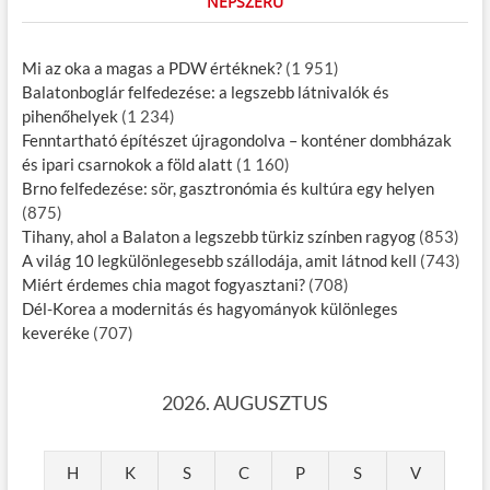
NÉPSZERŰ
Mi az oka a magas a PDW értéknek?
(1 951)
Balatonboglár felfedezése: a legszebb látnivalók és
pihenőhelyek
(1 234)
Fenntartható építészet újragondolva – konténer dombházak
és ipari csarnokok a föld alatt
(1 160)
Brno felfedezése: sör, gasztronómia és kultúra egy helyen
(875)
Tihany, ahol a Balaton a legszebb türkiz színben ragyog
(853)
A világ 10 legkülönlegesebb szállodája, amit látnod kell
(743)
Miért érdemes chia magot fogyasztani?
(708)
Dél-Korea a modernitás és hagyományok különleges
keveréke
(707)
2026. AUGUSZTUS
H
K
S
C
P
S
V