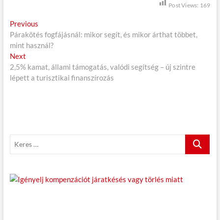
Post Views:
169
B
Previous
P
Párakötés fogfájásnál: mikor segít, és mikor árthat többet,
r
e
mint használ?
e
j
Next
N
v
2,5% kamat, állami támogatás, valódi segítség – új szintre
e
i
e
lépett a turisztikai finanszírozás
x
o
g
t
u
p
s
y
o
p
z
s
o
é
t
s
K
:
t
s
e
:
r
n
e
a
s
…
v
i