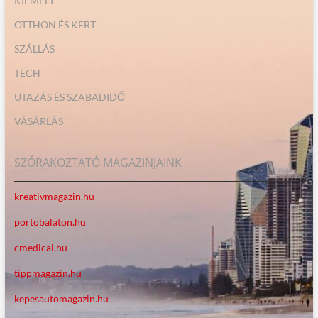
KIEMELT
OTTHON ÉS KERT
SZÁLLÁS
TECH
UTAZÁS ÉS SZABADIDŐ
VÁSÁRLÁS
SZÓRAKOZTATÓ MAGAZINJAINK
kreativmagazin.hu
portobalaton.hu
cmedical.hu
tippmagazin.hu
kepesautomagazin.hu