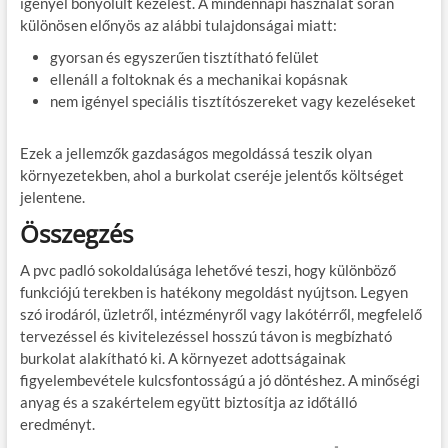
igényel bonyolult kezelést. A mindennapi használat során
különösen előnyös az alábbi tulajdonságai miatt:
gyorsan és egyszerűen tisztítható felület
ellenáll a foltoknak és a mechanikai kopásnak
nem igényel speciális tisztítószereket vagy kezeléseket
Ezek a jellemzők gazdaságos megoldássá teszik olyan
környezetekben, ahol a burkolat cseréje jelentős költséget
jelentene.
Összegzés
A pvc padló sokoldalúsága lehetővé teszi, hogy különböző
funkciójú terekben is hatékony megoldást nyújtson. Legyen
szó irodáról, üzletről, intézményről vagy lakótérről, megfelelő
tervezéssel és kivitelezéssel hosszú távon is megbízható
burkolat alakítható ki. A környezet adottságainak
figyelembevétele kulcsfontosságú a jó döntéshez. A minőségi
anyag és a szakértelem együtt biztosítja az időtálló
eredményt.