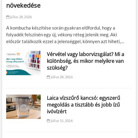
növekedése
július 28, 2026
A kombucha készítése során gyakran előfordul, hogy a
folyadék felszínén egy új, vékony réteg jelenik meg. Aki
először találkozik ezzel a jelenséggel, könnyen azt hiheti,…
Vérvétel vagy laborvizsgálat? Mi a
különbség, és mikor melyikre van
szükség?
július 28, 2026
Laica vízszűrő kancsó: egyszerű
megoldás a tisztább és jobb ízű
ivóvízért
július 15, 2026