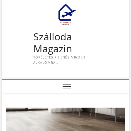
S
k
i
p
t
Szálloda
o
c
Magazin
o
n
TÖKÉLETES PIHENÉS MINDEN
t
ALKALOMRA…
e
n
t