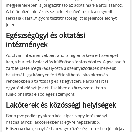
megjelenésében is jól igazítható az adott márka arculatához.
A különböző minták és színek lehetővé teszik az egyedi
térkialakítást. A gyors tisztíthatóság itt is jelentős előnyt
jelent.
Egészségügyi és oktatási
intézmények
Az olyan intézményekben, ahol a higiénia kiemelt szerepet
kap, a burkolatválasztás különösen fontos döntés. A pvc padló
zárt felülete megakadályozza a szennyeződések mélyebb
bejutását, így könnyen fertőtleníthető. Iskolákban és
rendelőkben a tartósság és az egyszerű karbantartás
egyaránt előnyt jelent. Ezekben a környezetekben a
funkcionalitás elsődleges szempont.
Lakóterek és közösségi helyiségek
Bár a pvc padlót gyakran kötik ipari vagy intézményi
használathoz, lakóterekben is egyre népszerűbb.
Előszobákban, konyhákban vagy közösségi terekben jól bírja a