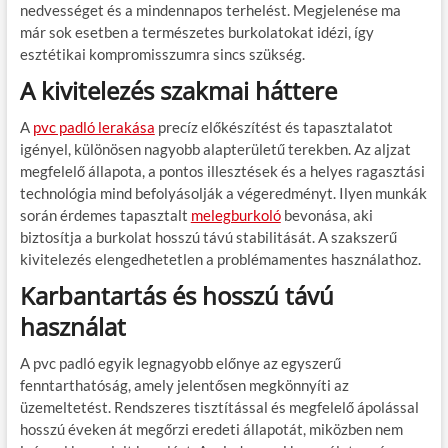
nedvességet és a mindennapos terhelést. Megjelenése ma
már sok esetben a természetes burkolatokat idézi, így
esztétikai kompromisszumra sincs szükség.
A kivitelezés szakmai háttere
A
pvc padló lerakása
precíz előkészítést és tapasztalatot
igényel, különösen nagyobb alapterületű terekben. Az aljzat
megfelelő állapota, a pontos illesztések és a helyes ragasztási
technológia mind befolyásolják a végeredményt. Ilyen munkák
során érdemes tapasztalt
melegburkoló
bevonása, aki
biztosítja a burkolat hosszú távú stabilitását. A szakszerű
kivitelezés elengedhetetlen a problémamentes használathoz.
Karbantartás és hosszú távú
használat
A pvc padló egyik legnagyobb előnye az egyszerű
fenntarthatóság, amely jelentősen megkönnyíti az
üzemeltetést. Rendszeres tisztítással és megfelelő ápolással
hosszú éveken át megőrzi eredeti állapotát, miközben nem