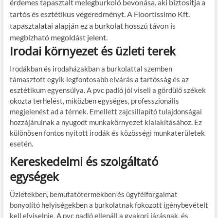
érdemes tapasztalt melegburkoló bevonása, aki biztosítja a
tartós és esztétikus végeredményt. A Floortissimo Kft.
tapasztalatai alapján ez a burkolat hosszú távon is
megbízható megoldást jelent.
Irodai környezet és üzleti terek
Irodákban és irodaházakban a burkolattal szemben
támasztott egyik legfontosabb elvárás a tartósság és az
esztétikum egyensúlya. A pvc padló jól viseli a gördülő székek
okozta terhelést, miközben egységes, professzionális
megjelenést ad a térnek. Emellett zajcsillapító tulajdonságai
hozzájárulnak a nyugodt munkakörnyezet kialakításához. Ez
különösen fontos nyitott irodák és közösségi munkaterületek
esetén.
Kereskedelmi és szolgáltató
egységek
Üzletekben, bemutatótermekben és ügyfélforgalmat
bonyolító helyiségekben a burkolatnak fokozott igénybevételt
kell elviselnie. A pvc padló ellenáll a gyakori járásnak, és