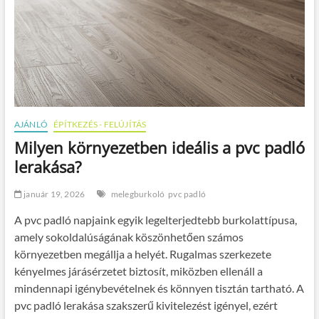
AJÁNLÓ
ÉPÍTKEZÉS - FELÚJÍTÁS
Milyen környezetben ideális a pvc padló
lerakása?
január 19, 2026
melegburkoló
pvc padló
A pvc padló napjaink egyik legelterjedtebb burkolattípusa,
amely sokoldalúságának köszönhetően számos
környezetben megállja a helyét. Rugalmas szerkezete
kényelmes járásérzetet biztosít, miközben ellenáll a
mindennapi igénybevételnek és könnyen tisztán tartható. A
pvc padló lerakása szakszerű kivitelezést igényel, ezért