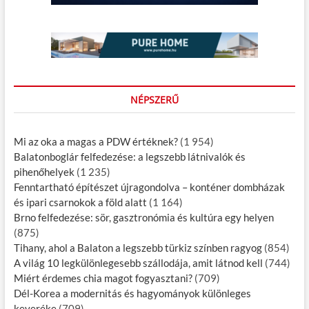
NÉPSZERŰ
Mi az oka a magas a PDW értéknek?
(1 954)
Balatonboglár felfedezése: a legszebb látnivalók és
pihenőhelyek
(1 235)
Fenntartható építészet újragondolva – konténer dombházak
és ipari csarnokok a föld alatt
(1 164)
Brno felfedezése: sör, gasztronómia és kultúra egy helyen
(875)
Tihany, ahol a Balaton a legszebb türkiz színben ragyog
(854)
A világ 10 legkülönlegesebb szállodája, amit látnod kell
(744)
Miért érdemes chia magot fogyasztani?
(709)
Dél-Korea a modernitás és hagyományok különleges
keveréke
(709)