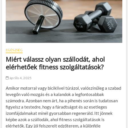
EGÉSZSÉG
Miért válassz olyan szállodát, ahol
elérhetőek fitness szolgáltatások?
április 4, 2025
Amikor motorral vagy biciklivel túrázol, valószínűleg a szabad
levegőn való mozgás és a kalandok a legfontosabbak
számodra. Azonban nem árt, ha a pihenés során is tudatosan
figyelsz a testedre, hogy a fáradtságot és az esetleges
izomfájdalmakat minél gyorsabban regeneráld. Itt jönnek
képbe azok a szállodák, ahol fitness szolgáltatások is
elérhetők. Egy jól felszerelt edzőterem, a különféle