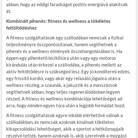
abban, hogy az eddigi fáradságot pozitív energiává alakítsák
át.
Kombinált pihenés: fitness és wellness a tökéletes
feltöltődéshez
A fitness szolgáltatások egy szállodában nemcsak a fizikai
teljesítményre összpontosítanak, hanem segíthetnek a
pihenés és a wellness élmények összehangolásában is. Ha
éppen egy pihentető biciklitúra után vagy egy motoros
kirándulás után érkezel a szállodába, a pihenés mellett az
aktív feltöltődésre is szükséged lesz. Egy jó konditermi edzés,
egy frissítő kardió, vagy akár egy relaxáló jógaóra után a
wellness részleg, a szaunák, a jakuzzik és a masszázsok
segíthetnek abban, hogy teljes regenerálódásban legyen
részed. A fitness és wellness kombinációja lehetőséget ad
arra, hogy minden egyes túra után a legjobb formádat hozd.
A fitness szolgáltatások egyre inkább elérhetővé válnak a
szállodákban, és nemcsak azoknak kínálnak tökéletes
kikapcsolódási lehetőséget, akik a sportot a hétköznapjaik
részévé tették, hanem azoknak is, akik szeretnék a mozgást