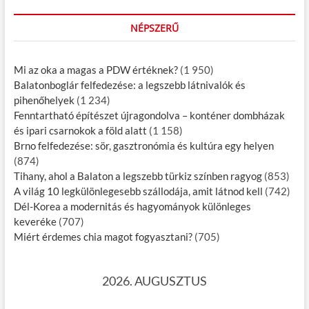
NÉPSZERŰ
Mi az oka a magas a PDW értéknek?
(1 950)
Balatonboglár felfedezése: a legszebb látnivalók és
pihenőhelyek
(1 234)
Fenntartható építészet újragondolva – konténer dombházak
és ipari csarnokok a föld alatt
(1 158)
Brno felfedezése: sör, gasztronómia és kultúra egy helyen
(874)
Tihany, ahol a Balaton a legszebb türkiz színben ragyog
(853)
A világ 10 legkülönlegesebb szállodája, amit látnod kell
(742)
Dél-Korea a modernitás és hagyományok különleges
keveréke
(707)
Miért érdemes chia magot fogyasztani?
(705)
2026. AUGUSZTUS