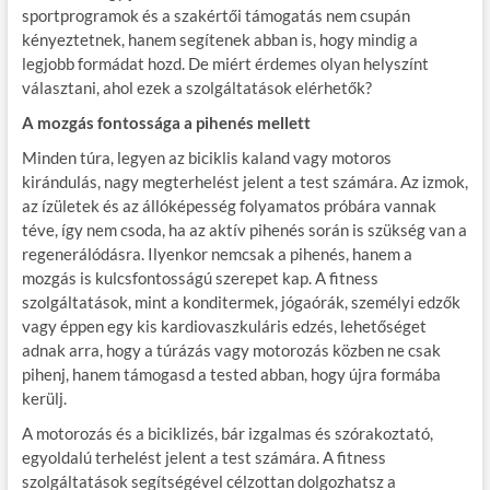
sportprogramok és a szakértői támogatás nem csupán
kényeztetnek, hanem segítenek abban is, hogy mindig a
legjobb formádat hozd. De miért érdemes olyan helyszínt
választani, ahol ezek a szolgáltatások elérhetők?
A mozgás fontossága a pihenés mellett
Minden túra, legyen az biciklis kaland vagy motoros
kirándulás, nagy megterhelést jelent a test számára. Az izmok,
az ízületek és az állóképesség folyamatos próbára vannak
téve, így nem csoda, ha az aktív pihenés során is szükség van a
regenerálódásra. Ilyenkor nemcsak a pihenés, hanem a
mozgás is kulcsfontosságú szerepet kap. A fitness
szolgáltatások, mint a konditermek, jógaórák, személyi edzők
vagy éppen egy kis kardiovaszkuláris edzés, lehetőséget
adnak arra, hogy a túrázás vagy motorozás közben ne csak
pihenj, hanem támogasd a tested abban, hogy újra formába
kerülj.
A motorozás és a biciklizés, bár izgalmas és szórakoztató,
egyoldalú terhelést jelent a test számára. A fitness
szolgáltatások segítségével célzottan dolgozhatsz a