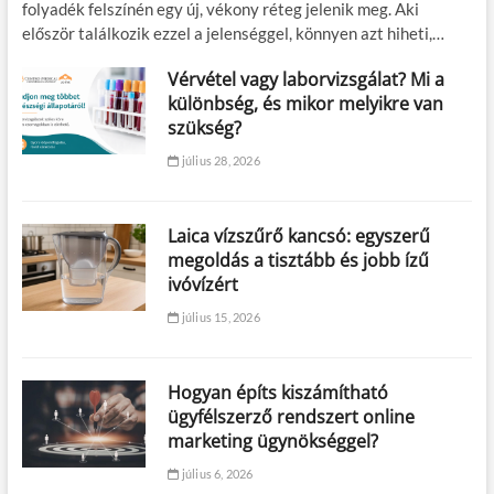
folyadék felszínén egy új, vékony réteg jelenik meg. Aki
először találkozik ezzel a jelenséggel, könnyen azt hiheti,…
Vérvétel vagy laborvizsgálat? Mi a
különbség, és mikor melyikre van
szükség?
július 28, 2026
Laica vízszűrő kancsó: egyszerű
megoldás a tisztább és jobb ízű
ivóvízért
július 15, 2026
Hogyan építs kiszámítható
ügyfélszerző rendszert online
marketing ügynökséggel?
július 6, 2026