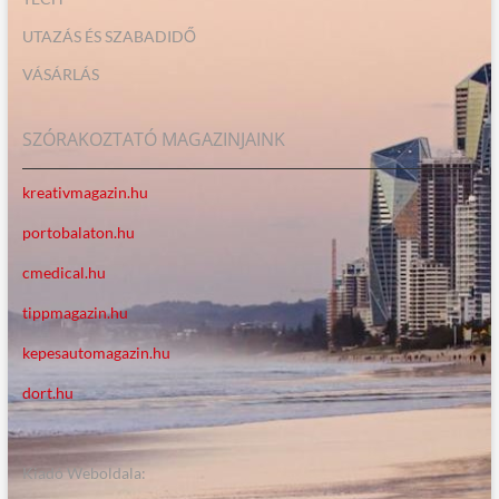
UTAZÁS ÉS SZABADIDŐ
VÁSÁRLÁS
SZÓRAKOZTATÓ MAGAZINJAINK
kreativmagazin.hu
portobalaton.hu
cmedical.hu
tippmagazin.hu
kepesautomagazin.hu
dort.hu
Kiadó Weboldala: