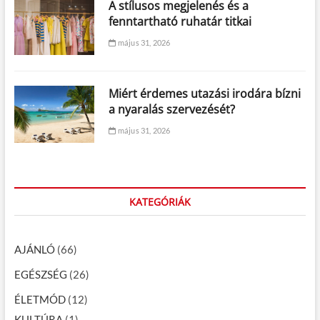
A stílusos megjelenés és a
fenntartható ruhatár titkai
május 31, 2026
Miért érdemes utazási irodára bízni
a nyaralás szervezését?
május 31, 2026
KATEGÓRIÁK
AJÁNLÓ
(66)
EGÉSZSÉG
(26)
ÉLETMÓD
(12)
KULTÚRA
(1)