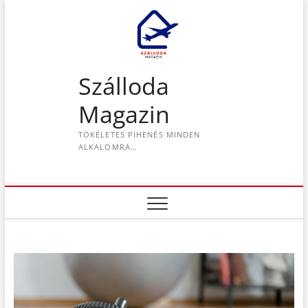
S
k
i
p
t
Szálloda
o
c
Magazin
o
n
TÖKÉLETES PIHENÉS MINDEN
t
ALKALOMRA…
e
n
t