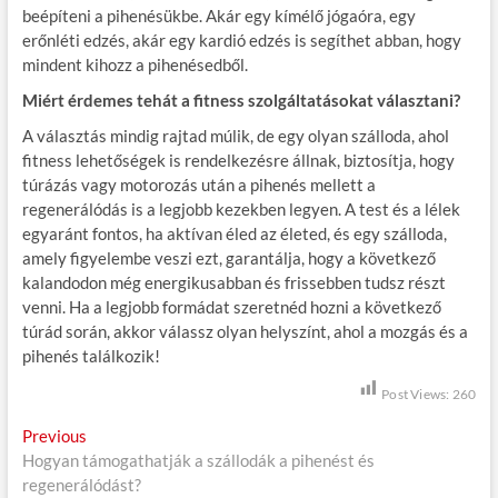
beépíteni a pihenésükbe. Akár egy kímélő jógaóra, egy
erőnléti edzés, akár egy kardió edzés is segíthet abban, hogy
mindent kihozz a pihenésedből.
Miért érdemes tehát a fitness szolgáltatásokat választani?
A választás mindig rajtad múlik, de egy olyan szálloda, ahol
fitness lehetőségek is rendelkezésre állnak, biztosítja, hogy
túrázás vagy motorozás után a pihenés mellett a
regenerálódás is a legjobb kezekben legyen. A test és a lélek
egyaránt fontos, ha aktívan éled az életed, és egy szálloda,
amely figyelembe veszi ezt, garantálja, hogy a következő
kalandodon még energikusabban és frissebben tudsz részt
venni. Ha a legjobb formádat szeretnéd hozni a következő
túrád során, akkor válassz olyan helyszínt, ahol a mozgás és a
pihenés találkozik!
Post Views:
260
B
Previous
P
Hogyan támogathatják a szállodák a pihenést és
r
e
regenerálódást?
e