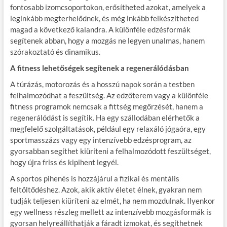
fontosabb izomcsoportokon, erősítheted azokat, amelyek a
leginkább megterhelődnek, és még inkább felkészítheted
magad a következő kalandra. A különféle edzésformák
segítenek abban, hogy a mozgás ne legyen unalmas, hanem
szórakoztató és dinamikus.
A fitness lehetőségek segítenek a regenerálódásban
A túrázás, motorozás és a hosszú napok során a testben
felhalmozódhat a feszültség. Az edzőterem vagy a különféle
fitness programok nemcsak a fittség megőrzését, hanem a
regenerálódást is segítik. Ha egy szállodában elérhetők a
megfelelő szolgáltatások, például egy relaxáló jógaóra, egy
sportmasszázs vagy egy intenzívebb edzésprogram, az
gyorsabban segíthet kiüríteni a felhalmozódott feszültséget,
hogy újra friss és kipihent legyél.
A sportos pihenés is hozzájárul a fizikai és mentális
feltöltődéshez. Azok, akik aktív életet élnek, gyakran nem
tudják teljesen kiüríteni az elmét, ha nem mozdulnak. Ilyenkor
egy wellness részleg mellett az intenzívebb mozgásformák is
gyorsan helyreállíthatják a fáradt izmokat, és segíthetnek