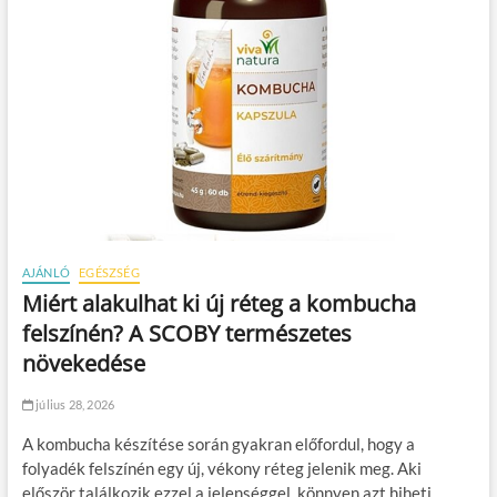
AJÁNLÓ
EGÉSZSÉG
Miért alakulhat ki új réteg a kombucha
felszínén? A SCOBY természetes
növekedése
július 28, 2026
A kombucha készítése során gyakran előfordul, hogy a
folyadék felszínén egy új, vékony réteg jelenik meg. Aki
először találkozik ezzel a jelenséggel, könnyen azt hiheti,…