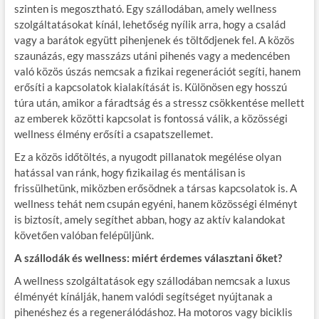
szinten is megosztható. Egy szállodában, amely wellness
szolgáltatásokat kínál, lehetőség nyílik arra, hogy a család
vagy a barátok együtt pihenjenek és töltődjenek fel. A közös
szaunázás, egy masszázs utáni pihenés vagy a medencében
való közös úszás nemcsak a fizikai regenerációt segíti, hanem
erősíti a kapcsolatok kialakítását is. Különösen egy hosszú
túra után, amikor a fáradtság és a stressz csökkentése mellett
az emberek közötti kapcsolat is fontossá válik, a közösségi
wellness élmény erősíti a csapatszellemet.
Ez a közös időtöltés, a nyugodt pillanatok megélése olyan
hatással van ránk, hogy fizikailag és mentálisan is
frissülhetünk, miközben erősödnek a társas kapcsolatok is. A
wellness tehát nem csupán egyéni, hanem közösségi élményt
is biztosít, amely segíthet abban, hogy az aktív kalandokat
követően valóban felépüljünk.
A szállodák és wellness: miért érdemes választani őket?
A wellness szolgáltatások egy szállodában nemcsak a luxus
élményét kínálják, hanem valódi segítséget nyújtanak a
pihenéshez és a regenerálódáshoz. Ha motoros vagy biciklis