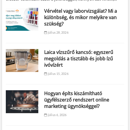
Vérvétel vagy laborvizsgálat? Mi a
különbség, és mikor melyikre van
szükség?
július 28, 2026
Laica vízszűrő kancsó: egyszerű
megoldás a tisztább és jobb ízű
ivóvízért
július 15, 2026
Hogyan építs kiszámítható
ügyfélszerző rendszert online
marketing ügynökséggel?
július 6, 2026