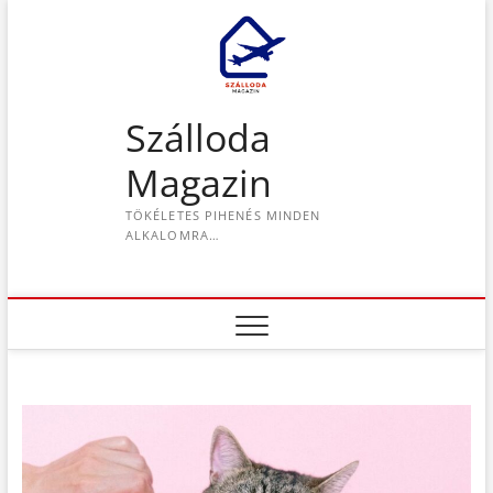
S
k
i
p
t
Szálloda
o
c
Magazin
o
n
TÖKÉLETES PIHENÉS MINDEN
t
ALKALOMRA…
e
n
t