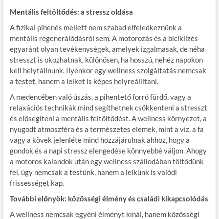
Mentális feltöltődés: a stressz oldása
A fizikai pihenés mellett nem szabad elfeledkeznünk a
mentális regenerálódásról sem. A motorozás és a biciklizés
egyaránt olyan tevékenységek, amelyek izgalmasak, de néha
stresszt is okozhatnak, különösen, ha hosszú, nehéz napokon
kell helytállnunk. Ilyenkor egy wellness szolgáltatás nemcsak
a testet, hanem a lelket is képes helyreállítani.
A medencében való úszás, a pihentető forró fürdő, vagy a
relaxációs technikák mind segíthetnek csökkenteni a stresszt
és elősegíteni a mentális feltöltődést. A wellness környezet, a
nyugodt atmoszféra és a természetes elemek, mint a víz, a fa
vagy a kövek jelenléte mind hozzájárulnak ahhoz, hogy a
gondok és a napi stressz elengedése könnyebbé váljon. Ahogy
a motoros kalandok után egy wellness szállodában töltődünk
fel, úgy nemcsak a testünk, hanem a lelkünk is valódi
frissességet kap.
További előnyök: közösségi élmény és családi kikapcsolódás
A wellness nemcsak egyéni élményt kínál, hanem közösségi