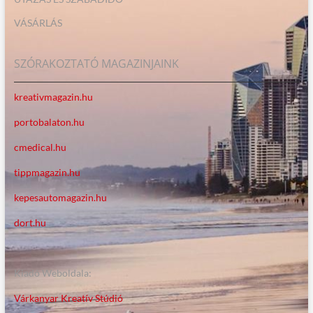
VÁSÁRLÁS
SZÓRAKOZTATÓ MAGAZINJAINK
kreativmagazin.hu
portobalaton.hu
cmedical.hu
tippmagazin.hu
kepesautomagazin.hu
dort.hu
Kiadó Weboldala:
Várkanyar Kreatív Stúdió