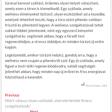
túrával keresel szállást, érdemes olyan helyet választani,
amely ezen a téren is kiemelkedő. Egy szálloda, amely
wellness élményeket biztosít, olyan eszközöket ad a kezedbe,
amelyek lehetővé teszik, hogy a túra utáni pihenés valóban
frissítő és pihentető legyen. A wellness szolgáltatások tehát
sokkal többet jelentenek, mint egy egyszerű kényelmi
szolgáltatás: segítenek abban, hogy a fáradt test
regenerálódjon, a stressz oldódjon, és minden túrázó új erőre
kapjon.
Legközelebb, amikor túrázni indulsz, gondolj arra, hogy a
wellness nem csupán a pihenésről szól. Egy jó szálloda, amely
figyel a testi-lelki regenerálódásodra, valódi segítséget
jelenthet abban, hogy minden nap új erővel és friss energiával
folytathasd a kalandot.
Post Views:
289
B
Previous
P
Miért válassz olyan szállodát, ahol elérhetőek fitness
r
e
szolgáltatások?
e
v
Next
N