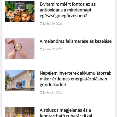
E-vitamin: miért fontos ez az
antioxidáns a mindennapi
egészségmegőrzésben?
június 30, 2026
A melanóma felismerése és kezelése
június 29, 2026
Napelem inverterek akkumulátorral:
mikor érdemes energiatárolásban
gondolkodni?
június 21, 2026
A stílusos megjelenés és a
fenntartható ruhatár titkai