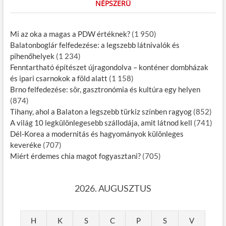
NÉPSZERŰ
Mi az oka a magas a PDW értéknek?
(1 950)
Balatonboglár felfedezése: a legszebb látnivalók és
pihenőhelyek
(1 234)
Fenntartható építészet újragondolva – konténer dombházak
és ipari csarnokok a föld alatt
(1 158)
Brno felfedezése: sör, gasztronómia és kultúra egy helyen
(874)
Tihany, ahol a Balaton a legszebb türkiz színben ragyog
(852)
A világ 10 legkülönlegesebb szállodája, amit látnod kell
(741)
Dél-Korea a modernitás és hagyományok különleges
keveréke
(707)
Miért érdemes chia magot fogyasztani?
(705)
2026. AUGUSZTUS
H
K
S
C
P
S
V