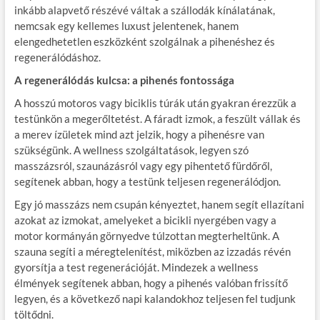
inkább alapvető részévé váltak a szállodák kínálatának,
nemcsak egy kellemes luxust jelentenek, hanem
elengedhetetlen eszközként szolgálnak a pihenéshez és
regenerálódáshoz.
A regenerálódás kulcsa: a pihenés fontossága
A hosszú motoros vagy biciklis túrák után gyakran érezzük a
testünkön a megerőltetést. A fáradt izmok, a feszült vállak és
a merev ízületek mind azt jelzik, hogy a pihenésre van
szükségünk. A wellness szolgáltatások, legyen szó
masszázsról, szaunázásról vagy egy pihentető fürdőről,
segítenek abban, hogy a testünk teljesen regenerálódjon.
Egy jó masszázs nem csupán kényeztet, hanem segít ellazítani
azokat az izmokat, amelyeket a bicikli nyergében vagy a
motor kormányán görnyedve túlzottan megterheltünk. A
szauna segíti a méregtelenítést, miközben az izzadás révén
gyorsítja a test regenerációját. Mindezek a wellness
élmények segítenek abban, hogy a pihenés valóban frissítő
legyen, és a következő napi kalandokhoz teljesen fel tudjunk
töltődni.