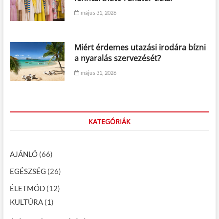
május 31, 2026
Miért érdemes utazási irodára bízni
a nyaralás szervezését?
május 31, 2026
KATEGÓRIÁK
AJÁNLÓ
(66)
EGÉSZSÉG
(26)
ÉLETMÓD
(12)
KULTÚRA
(1)