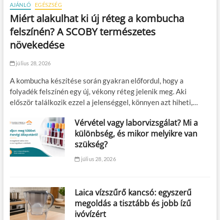
AJÁNLÓ
EGÉSZSÉG
Miért alakulhat ki új réteg a kombucha
felszínén? A SCOBY természetes
növekedése
július 28, 2026
A kombucha készítése során gyakran előfordul, hogy a
folyadék felszínén egy új, vékony réteg jelenik meg. Aki
először találkozik ezzel a jelenséggel, könnyen azt hiheti,…
Vérvétel vagy laborvizsgálat? Mi a
különbség, és mikor melyikre van
szükség?
július 28, 2026
Laica vízszűrő kancsó: egyszerű
megoldás a tisztább és jobb ízű
ivóvízért