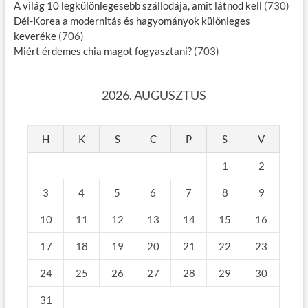
A világ 10 legkülönlegesebb szállodája, amit látnod kell
(730)
Dél-Korea a modernitás és hagyományok különleges
keveréke
(706)
Miért érdemes chia magot fogyasztani?
(703)
2026. AUGUSZTUS
H
K
S
C
P
S
V
1
2
3
4
5
6
7
8
9
10
11
12
13
14
15
16
17
18
19
20
21
22
23
24
25
26
27
28
29
30
31