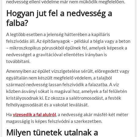
nedvesség elleni védelme már nem működik megfelelően.
Hogyan jut fel a nedvesség a
falba?
A legtöbb esetben a jelenség hátterében a kapilláris
felszívódás áll. Az építőanyagok – például a tégla vagy a beton
– mikroszkopikus pórusokból épülnek fel, amelyek képesek a
nedvességet a gravitációval ellentétes irányban is
továbbítani.
Amennyiben az épület vízszigetelése sérült, elöregedett vagy
egyáltalán nem készült megfelelő védelem, a talajból
származó nedvesség lassan felszívódik a falazatba. A víz
közben ásványi sókat is magával hoz, amelyek a fal felületén
kristályosodnak ki. Ez okozza a salétromosodást, a festék
felhólyagosodását és a vakolat leválását.
Ha
vizesedik a fal alulról
, a nedvesség akár másfél-két méter
magasságig is képes felszívódni a szerkezetben.
Milyen tünetek utalnak a