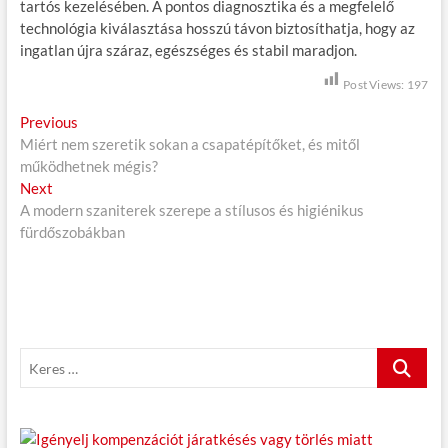
tartós kezelésében. A pontos diagnosztika és a megfelelő
technológia kiválasztása hosszú távon biztosíthatja, hogy az
ingatlan újra száraz, egészséges és stabil maradjon.
Post Views:
197
B
Previous
P
Miért nem szeretik sokan a csapatépítőket, és mitől
r
e
működhetnek mégis?
e
j
Next
N
v
A modern szaniterek szerepe a stílusos és higiénikus
e
i
e
fürdőszobákban
x
o
g
t
u
p
s
y
o
p
z
s
o
é
t
s
K
:
t
s
e
:
r
n
e
a
s