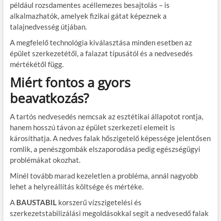
például rozsdamentes acéllemezes besajtolás – is
alkalmazhatók, amelyek fizikai gátat képeznek a
talajnedvesség útjában.
A megfelelő technológia kiválasztása minden esetben az
épület szerkezetétől, a falazat típusától és a nedvesedés
mértékétől függ.
Miért fontos a gyors
beavatkozás?
A tartós nedvesedés nemcsak az esztétikai állapotot rontja,
hanem hosszú távon az épület szerkezeti elemeit is
károsíthatja. A nedves falak hőszigetelő képessége jelentősen
romlik, a penészgombák elszaporodása pedig egészségügyi
problémákat okozhat.
Minél tovább marad kezeletlen a probléma, annál nagyobb
lehet a helyreállítás költsége és mértéke.
A
BAUSTABIL
korszerű vízszigetelési és
szerkezetstabilizálási megoldásokkal segít a nedvesedő falak