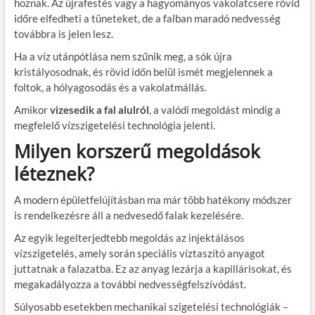
hoznak. Az újrafestés vagy a hagyományos vakolatcsere rövid
időre elfedheti a tüneteket, de a falban maradó nedvesség
továbbra is jelen lesz.
Ha a víz utánpótlása nem szűnik meg, a sók újra
kristályosodnak, és rövid időn belül ismét megjelennek a
foltok, a hólyagosodás és a vakolatmállás.
Amikor
vizesedik a fal alulról
, a valódi megoldást mindig a
megfelelő vízszigetelési technológia jelenti.
Milyen korszerű megoldások
léteznek?
A modern épületfelújításban ma már több hatékony módszer
is rendelkezésre áll a nedvesedő falak kezelésére.
Az egyik legelterjedtebb megoldás az injektálásos
vízszigetelés, amely során speciális víztaszító anyagot
juttatnak a falazatba. Ez az anyag lezárja a kapillárisokat, és
megakadályozza a további nedvességfelszívódást.
Súlyosabb esetekben mechanikai szigetelési technológiák –