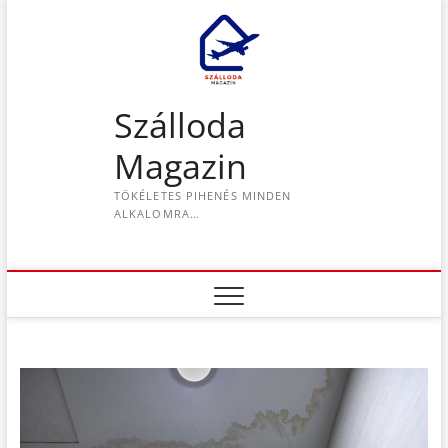
S
k
i
p
t
Szálloda
o
c
Magazin
o
n
TÖKÉLETES PIHENÉS MINDEN
t
ALKALOMRA…
e
n
t