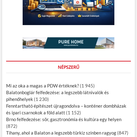
NÉPSZERŰ
Mi az oka a magas a PDW értéknek?
(1 945)
Balatonboglár felfedezése: a legszebb látnivalók és
pihenőhelyek
(1 230)
Fenntartható építészet újragondolva – konténer dombházak
és ipari csarnokok a föld alatt
(1 152)
Brno felfedezése: sör, gasztronómia és kultúra egy helyen
(872)
Tihany, ahol a Balaton a legszebb türkiz színben ragyog
(847)