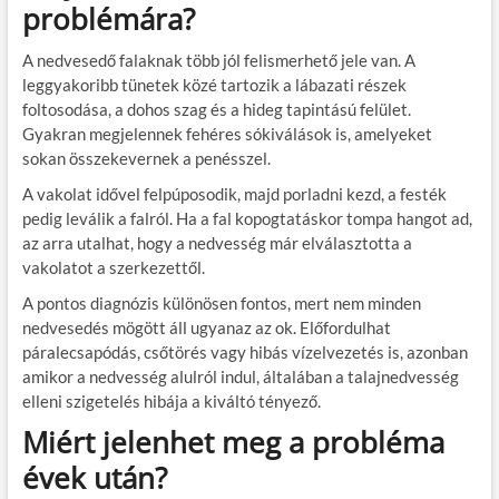
problémára?
A nedvesedő falaknak több jól felismerhető jele van. A
leggyakoribb tünetek közé tartozik a lábazati részek
foltosodása, a dohos szag és a hideg tapintású felület.
Gyakran megjelennek fehéres sókiválások is, amelyeket
sokan összekevernek a penésszel.
A vakolat idővel felpúposodik, majd porladni kezd, a festék
pedig leválik a falról. Ha a fal kopogtatáskor tompa hangot ad,
az arra utalhat, hogy a nedvesség már elválasztotta a
vakolatot a szerkezettől.
A pontos diagnózis különösen fontos, mert nem minden
nedvesedés mögött áll ugyanaz az ok. Előfordulhat
páralecsapódás, csőtörés vagy hibás vízelvezetés is, azonban
amikor a nedvesség alulról indul, általában a talajnedvesség
elleni szigetelés hibája a kiváltó tényező.
Miért jelenhet meg a probléma
évek után?