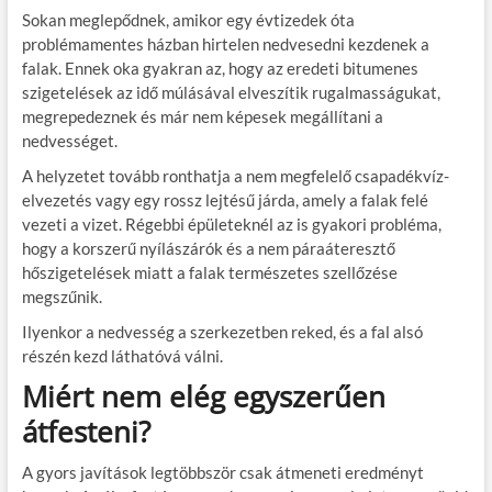
Sokan meglepődnek, amikor egy évtizedek óta
problémamentes házban hirtelen nedvesedni kezdenek a
falak. Ennek oka gyakran az, hogy az eredeti bitumenes
szigetelések az idő múlásával elveszítik rugalmasságukat,
megrepedeznek és már nem képesek megállítani a
nedvességet.
A helyzetet tovább ronthatja a nem megfelelő csapadékvíz-
elvezetés vagy egy rossz lejtésű járda, amely a falak felé
vezeti a vizet. Régebbi épületeknél az is gyakori probléma,
hogy a korszerű nyílászárók és a nem páraáteresztő
hőszigetelések miatt a falak természetes szellőzése
megszűnik.
Ilyenkor a nedvesség a szerkezetben reked, és a fal alsó
részén kezd láthatóvá válni.
Miért nem elég egyszerűen
átfesteni?
A gyors javítások legtöbbször csak átmeneti eredményt