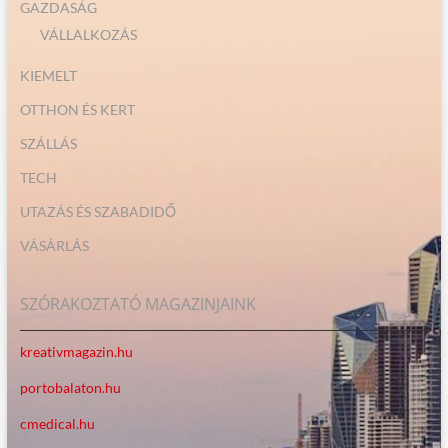
GAZDASÁG
VÁLLALKOZÁS
KIEMELT
OTTHON ÉS KERT
SZÁLLÁS
TECH
UTAZÁS ÉS SZABADIDŐ
VÁSÁRLÁS
SZÓRAKOZTATÓ MAGAZINJAINK
kreativmagazin.hu
portobalaton.hu
cmedical.hu