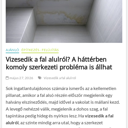
AJÁNLÓ
ÉPÍTKEZÉS - FELÚJÍTÁS
Vizesedik a fal alulról? A háttérben
komoly szerkezeti probléma is állhat
május 27, 2026
Vizesedik a fal alulról
Sok ingatlantulajdonos számára ismerős az a kellemetlen
pillanat, amikor a fal alsó részén először megjelenik egy
halvány elszíneződés, majd idővel a vakolat is mállani kezd.
A levegő nehézzé válik, megjelenik a dohos szag, a fal
tapintása pedig hideg és nyirkos lesz. Ha
vizesedik a fal
alulról
, az szinte mindig arra utal, hogy a szerkezet