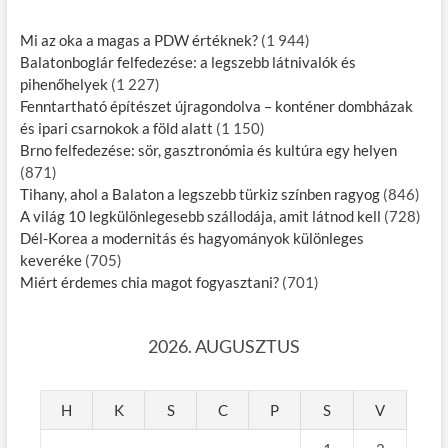
Mi az oka a magas a PDW értéknek?
(1 944)
Balatonboglár felfedezése: a legszebb látnivalók és
pihenőhelyek
(1 227)
Fenntartható építészet újragondolva – konténer dombházak
és ipari csarnokok a föld alatt
(1 150)
Brno felfedezése: sör, gasztronómia és kultúra egy helyen
(871)
Tihany, ahol a Balaton a legszebb türkiz színben ragyog
(846)
A világ 10 legkülönlegesebb szállodája, amit látnod kell
(728)
Dél-Korea a modernitás és hagyományok különleges
keveréke
(705)
Miért érdemes chia magot fogyasztani?
(701)
2026. AUGUSZTUS
H
K
S
C
P
S
V