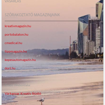
VÁSÁRLÁS
SZÓRAKOZTATÓ MAGAZINJAINK
kreativmagazin.hu
portobalaton.hu
cmedical.hu
tippmagazin.hu
kepesautomagazin.hu
dort.hu
Kiadó Weboldala:
Várkanyar Kreatív Stúdió