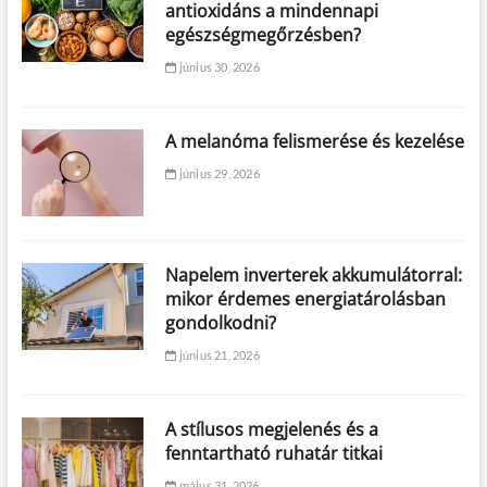
antioxidáns a mindennapi
egészségmegőrzésben?
június 30, 2026
A melanóma felismerése és kezelése
június 29, 2026
Napelem inverterek akkumulátorral:
mikor érdemes energiatárolásban
gondolkodni?
június 21, 2026
A stílusos megjelenés és a
fenntartható ruhatár titkai
május 31, 2026