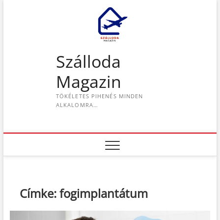
S
k
i
p
t
Szálloda
o
c
Magazin
o
n
TÖKÉLETES PIHENÉS MINDEN
t
ALKALOMRA…
e
n
t
Címke:
fogimplantátum