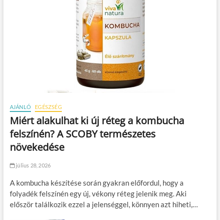
AJÁNLÓ
EGÉSZSÉG
Miért alakulhat ki új réteg a kombucha
felszínén? A SCOBY természetes
növekedése
július 28, 2026
A kombucha készítése során gyakran előfordul, hogy a
folyadék felszínén egy új, vékony réteg jelenik meg. Aki
először találkozik ezzel a jelenséggel, könnyen azt hiheti,…