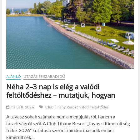
AJÁNLÓ
UTAZÁS ÉS SZABADIDŐ
Néha 2–3 nap is elég a valódi
feltöltődéshez – mutatjuk, hogyan
május 8, 2026
Club Tihany Resort
valódi feltöltődés
A tavasz sokak számára nem a megújulásról, hanem a
fáradtságról szól. A Club Tihany Resort „Tavaszi Kimerültség
Index 2026” kutatása szerint minden második ember
kimerültnek…