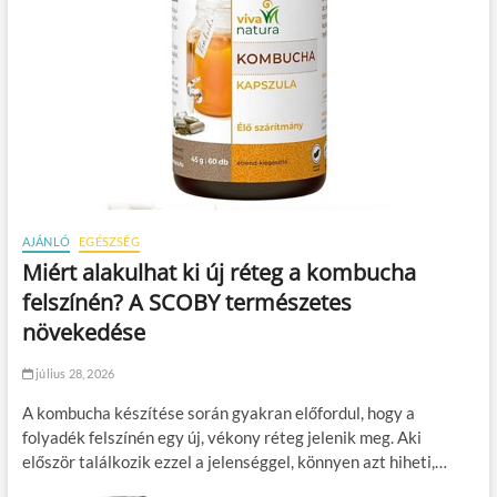
AJÁNLÓ
EGÉSZSÉG
Miért alakulhat ki új réteg a kombucha
felszínén? A SCOBY természetes
növekedése
július 28, 2026
A kombucha készítése során gyakran előfordul, hogy a
folyadék felszínén egy új, vékony réteg jelenik meg. Aki
először találkozik ezzel a jelenséggel, könnyen azt hiheti,…