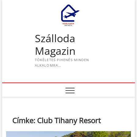
S
k
i
p
t
Szálloda
o
c
Magazin
o
n
TÖKÉLETES PIHENÉS MINDEN
t
ALKALOMRA…
e
n
t
Címke:
Club Tihany Resort