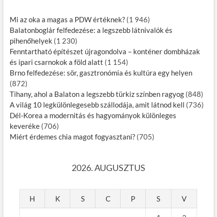
Mi az oka a magas a PDW értéknek?
(1 946)
Balatonboglár felfedezése: a legszebb látnivalók és
pihenőhelyek
(1 230)
Fenntartható építészet újragondolva – konténer dombházak
és ipari csarnokok a föld alatt
(1 154)
Brno felfedezése: sör, gasztronómia és kultúra egy helyen
(872)
Tihany, ahol a Balaton a legszebb türkiz színben ragyog
(848)
A világ 10 legkülönlegesebb szállodája, amit látnod kell
(736)
Dél-Korea a modernitás és hagyományok különleges
keveréke
(706)
Miért érdemes chia magot fogyasztani?
(705)
2026. AUGUSZTUS
H
K
S
C
P
S
V