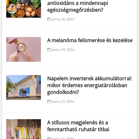
antioxidáns a mindennapi
egészségmegőrzésben?
június 30, 2026
A melanóma felismerése és kezelése
június 29, 2026
Napelem inverterek akkumulátorral:
mikor érdemes energiatárolásban
gondolkodni?
június 21, 2026
A stílusos megjelenés és a
fenntartható ruhatár titkai
május 31, 2026