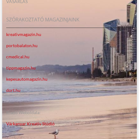
VÁSÁRLÁS
SZÓRAKOZTATÓ MAGAZINJAINK
kreativmagazin.hu
portobalaton.hu
cmedical.hu
tippmagazin.hu
kepesautomagazin.hu
dort.hu
Kiadó Weboldala:
Várkanyar Kreatív Stúdió