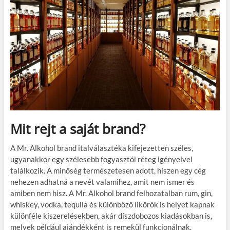
Mit rejt a saját brand?
A Mr. Alkohol brand italválasztéka kifejezetten széles,
ugyanakkor egy szélesebb fogyasztói réteg igényeivel
találkozik. A minőség természetesen adott, hiszen egy cég
nehezen adhatná a nevét valamihez, amit nem ismer és
amiben nem hisz. A Mr. Alkohol brand felhozatalban rum, gin,
whiskey, vodka, tequila és különböző likőrök is helyet kapnak
különféle kiszerelésekben, akár díszdobozos kiadásokban is,
melyek például ajándékként is remekül funkcionálnak.