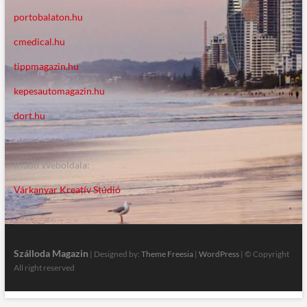
portobalaton.hu
cmedical.hu
tippmagazin.hu
kepesautomagazin.hu
dort.hu
Kiadó Weboldala:
Várkanyar Kreatív Stúdió
Szálloda Magazin
| Designed by:
Theme Freesia
|
WordPress
| © Copyright
All right reserved