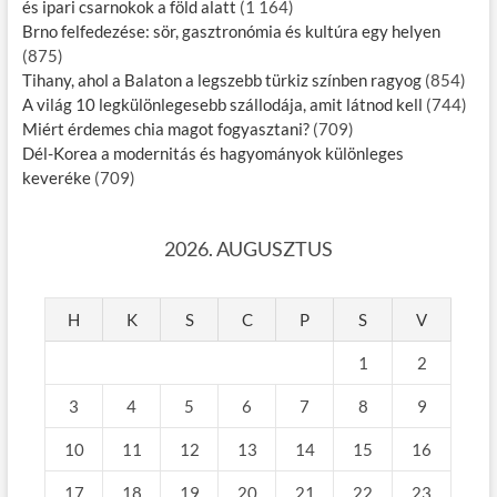
és ipari csarnokok a föld alatt
(1 164)
Brno felfedezése: sör, gasztronómia és kultúra egy helyen
(875)
Tihany, ahol a Balaton a legszebb türkiz színben ragyog
(854)
A világ 10 legkülönlegesebb szállodája, amit látnod kell
(744)
Miért érdemes chia magot fogyasztani?
(709)
Dél-Korea a modernitás és hagyományok különleges
keveréke
(709)
2026. AUGUSZTUS
H
K
S
C
P
S
V
1
2
3
4
5
6
7
8
9
10
11
12
13
14
15
16
17
18
19
20
21
22
23