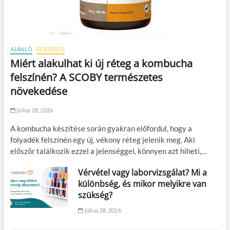
AJÁNLÓ
EGÉSZSÉG
Miért alakulhat ki új réteg a kombucha
felszínén? A SCOBY természetes
növekedése
július 28, 2026
A kombucha készítése során gyakran előfordul, hogy a
folyadék felszínén egy új, vékony réteg jelenik meg. Aki
először találkozik ezzel a jelenséggel, könnyen azt hiheti,…
Vérvétel vagy laborvizsgálat? Mi a
különbség, és mikor melyikre van
szükség?
július 28, 2026