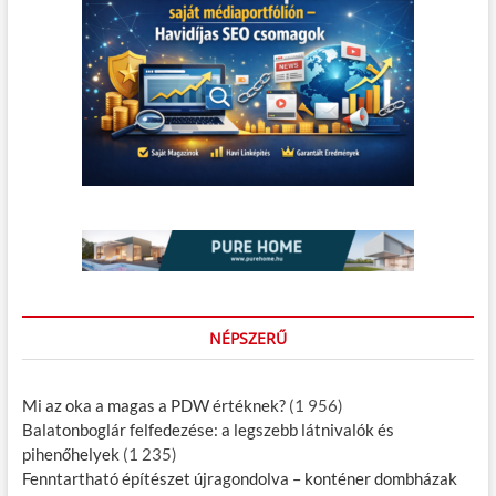
NÉPSZERŰ
Mi az oka a magas a PDW értéknek?
(1 956)
Balatonboglár felfedezése: a legszebb látnivalók és
pihenőhelyek
(1 235)
Fenntartható építészet újragondolva – konténer dombházak