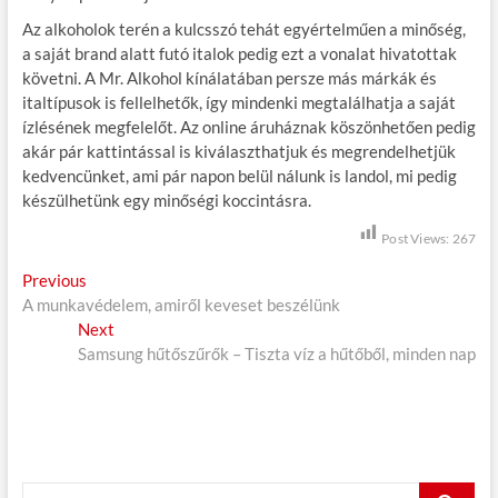
Az alkoholok terén a kulcsszó tehát egyértelműen a minőség,
a saját brand alatt futó italok pedig ezt a vonalat hivatottak
követni. A Mr. Alkohol kínálatában persze más márkák és
italtípusok is fellelhetők, így mindenki megtalálhatja a saját
ízlésének megfelelőt. Az online áruháznak köszönhetően pedig
akár pár kattintással is kiválaszthatjuk és megrendelhetjük
kedvencünket, ami pár napon belül nálunk is landol, mi pedig
készülhetünk egy minőségi koccintásra.
Post Views:
267
B
Previous
P
A munkavédelem, amiről keveset beszélünk
r
e
Next
e
N
j
Samsung hűtőszűrők – Tiszta víz a hűtőből, minden nap
v
e
i
x
e
o
t
g
u
p
s
o
y
p
s
K