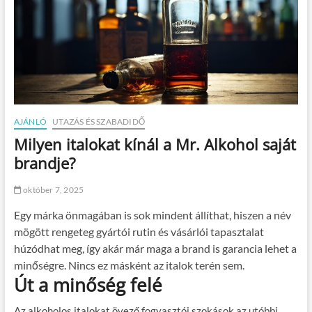
AJÁNLÓ
UTAZÁS ÉS SZABADIDŐ
Milyen italokat kínál a Mr. Alkohol saját
brandje?
október 7, 2025
Egy márka önmagában is sok mindent állíthat, hiszen a név
mögött rengeteg gyártói rutin és vásárlói tapasztalat
húzódhat meg, így akár már maga a brand is garancia lehet a
minőségre. Nincs ez másként az italok terén sem.
Út a minőség felé
Az alkoholos italokat övező fogyasztói szokások az utóbbi