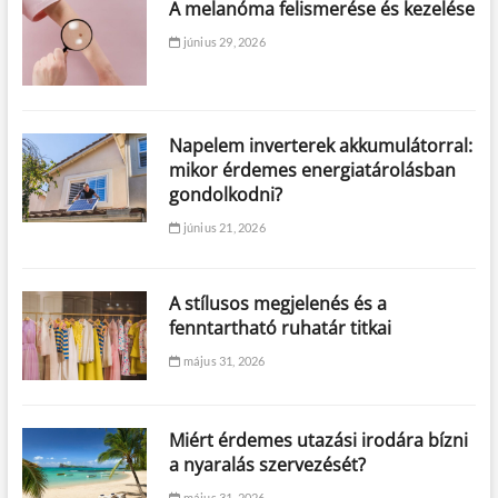
A melanóma felismerése és kezelése
június 29, 2026
Napelem inverterek akkumulátorral:
mikor érdemes energiatárolásban
gondolkodni?
június 21, 2026
A stílusos megjelenés és a
fenntartható ruhatár titkai
május 31, 2026
Miért érdemes utazási irodára bízni
a nyaralás szervezését?
május 31, 2026