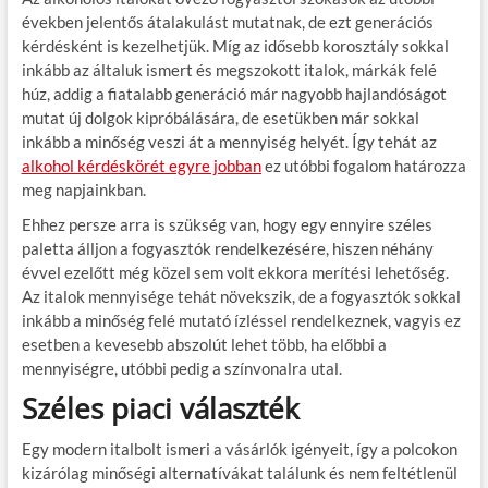
években jelentős átalakulást mutatnak, de ezt generációs
kérdésként is kezelhetjük. Míg az idősebb korosztály sokkal
inkább az általuk ismert és megszokott italok, márkák felé
húz, addig a fiatalabb generáció már nagyobb hajlandóságot
mutat új dolgok kipróbálására, de esetükben már sokkal
inkább a minőség veszi át a mennyiség helyét. Így tehát az
alkohol kérdéskörét egyre jobban
ez utóbbi fogalom határozza
meg napjainkban.
Ehhez persze arra is szükség van, hogy egy ennyire széles
paletta álljon a fogyasztók rendelkezésére, hiszen néhány
évvel ezelőtt még közel sem volt ekkora merítési lehetőség.
Az italok mennyisége tehát növekszik, de a fogyasztók sokkal
inkább a minőség felé mutató ízléssel rendelkeznek, vagyis ez
esetben a kevesebb abszolút lehet több, ha előbbi a
mennyiségre, utóbbi pedig a színvonalra utal.
Széles piaci választék
Egy modern italbolt ismeri a vásárlók igényeit, így a polcokon
kizárólag minőségi alternatívákat találunk és nem feltétlenül