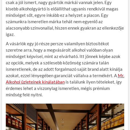
csak a jól ismert, nagy gyártók márkái vannak jelen. Egy
kisebb alkoholgyártó is előállíthat ugyanis rendkívül magas
minőséget sőt, egyre inkább ez a helyzet a piacon. Egy
számunkra ismeretlen márka tehát nem egyenlő az
alacsonyabb színvonallal, hiszen ennek gyakran az ellenkezője
igaz.
A vásárlók egy jó része persze valamilyen biztosítékot
szeretne arra, hogy a megvásárolt alkohol valóban olyan
minőséget képvisel, mint az elvárható. Itt jönnek képbe azok
az opciók, melyek a szélesebb közönség számára talán
ismeretlenek, de az adott forgalmazó saját brand alatt kínálja
azokat, ezzel lényegében garanciát vállalva a termékért. A
Mr.
Alkohol üzleteinek kínálatában
is találunk ilyen tételeket, így
érdemes lehet a viszonylag ismeretlen, mégis prémium
minőség felé nyitni.