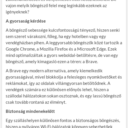
vajon melyik böngésző felel meg leginkább ezeknek az
igényeknek?
A gyorsaság kérdése
A böngésző sebessége kulcsfontosságú tényező, hiszen senki
sem szeret várakozni, főleg, ha egy hotelben vagy egy
vendégházban pihen. A leggyorsabb böngészők közé tartozik a
Google Chrome, a Mozilla Firefox és a Microsoft Edge. Ezek
mind optimalizáltak a gyors weboldal-betöltésre, de van egy
böngésző, amely kimagasló ezen a téren: a Brave.
A Brave egy modern alternatíva, amely kiemelkedik
gyorsaságával, mivel blokkolja a felesleges nyomkövetőket és
reklámokat, így az oldalak villámgyorsan betöltődnek. A
vendégek számára ez különösen előnyös lehet, hiszen a
szállodai hálózatokon sokan osztoznak, és egy lassú böngésző
csak tovább rontaná az élményt.
Biztonság mindenekelőtt
Egy szálláshelyen különösen fontos a biztonságos böngészés,
hiszen a nyilvános Wi-Fi-hálózatok könnyen sebezhetőek