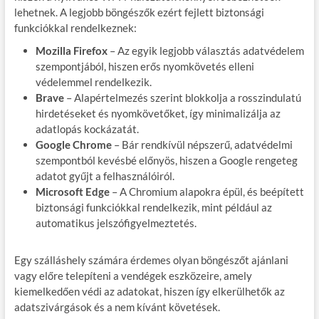
lehetnek. A legjobb böngészők ezért fejlett biztonsági
funkciókkal rendelkeznek:
Mozilla Firefox
– Az egyik legjobb választás adatvédelem
szempontjából, hiszen erős nyomkövetés elleni
védelemmel rendelkezik.
Brave
– Alapértelmezés szerint blokkolja a rosszindulatú
hirdetéseket és nyomkövetőket, így minimalizálja az
adatlopás kockázatát.
Google Chrome
– Bár rendkívül népszerű, adatvédelmi
szempontból kevésbé előnyös, hiszen a Google rengeteg
adatot gyűjt a felhasználóiról.
Microsoft Edge
– A Chromium alapokra épül, és beépített
biztonsági funkciókkal rendelkezik, mint például az
automatikus jelszófigyelmeztetés.
Egy szálláshely számára érdemes olyan böngészőt ajánlani
vagy előre telepíteni a vendégek eszközeire, amely
kiemelkedően védi az adatokat, hiszen így elkerülhetők az
adatszivárgások és a nem kívánt követések.