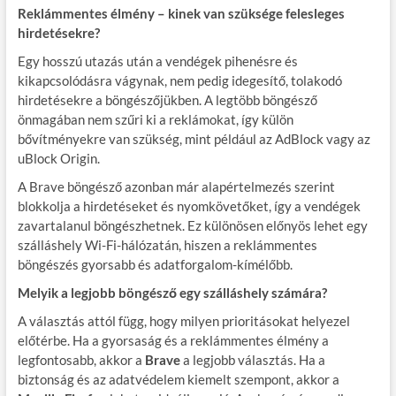
Reklámmentes élmény – kinek van szüksége felesleges
hirdetésekre?
Egy hosszú utazás után a vendégek pihenésre és
kikapcsolódásra vágynak, nem pedig idegesítő, tolakodó
hirdetésekre a böngészőjükben. A legtöbb böngésző
önmagában nem szűri ki a reklámokat, így külön
bővítményekre van szükség, mint például az AdBlock vagy az
uBlock Origin.
A Brave böngésző azonban már alapértelmezés szerint
blokkolja a hirdetéseket és nyomkövetőket, így a vendégek
zavartalanul böngészhetnek. Ez különösen előnyös lehet egy
szálláshely Wi-Fi-hálózatán, hiszen a reklámmentes
böngészés gyorsabb és adatforgalom-kímélőbb.
Melyik a legjobb böngésző egy szálláshely számára?
A választás attól függ, hogy milyen prioritásokat helyezel
előtérbe. Ha a gyorsaság és a reklámmentes élmény a
legfontosabb, akkor a
Brave
a legjobb választás. Ha a
biztonság és az adatvédelem kiemelt szempont, akkor a