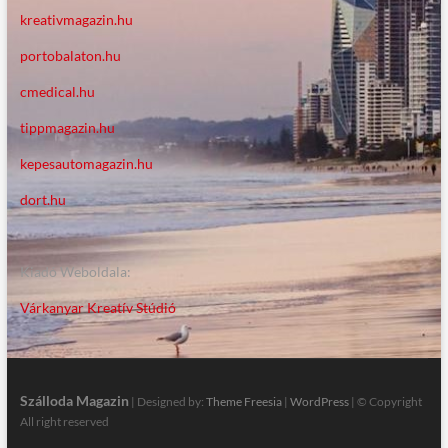
kreativmagazin.hu
portobalaton.hu
cmedical.hu
tippmagazin.hu
kepesautomagazin.hu
dort.hu
Kiadó Weboldala:
Várkanyar Kreatív Stúdió
Szálloda Magazin
| Designed by:
Theme Freesia
|
WordPress
| © Copyright
All right reserved