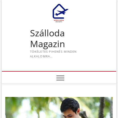
S
k
i
p
t
Szálloda
o
c
Magazin
o
n
TÖKÉLETES PIHENÉS MINDEN
t
ALKALOMRA…
e
n
t