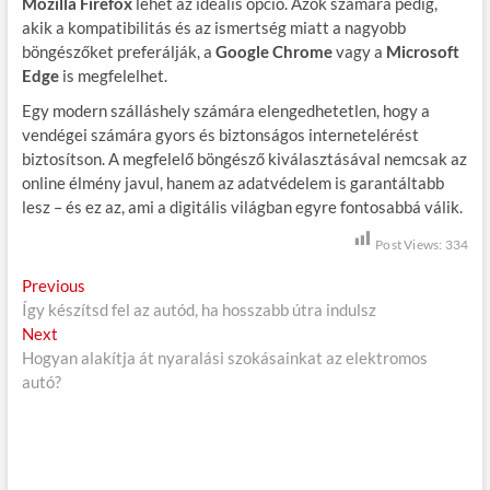
Mozilla Firefox
lehet az ideális opció. Azok számára pedig,
akik a kompatibilitás és az ismertség miatt a nagyobb
böngészőket preferálják, a
Google Chrome
vagy a
Microsoft
Edge
is megfelelhet.
Egy modern szálláshely számára elengedhetetlen, hogy a
vendégei számára gyors és biztonságos internetelérést
biztosítson. A megfelelő böngésző kiválasztásával nemcsak az
online élmény javul, hanem az adatvédelem is garantáltabb
lesz – és ez az, ami a digitális világban egyre fontosabbá válik.
Post Views:
334
B
Previous
P
Így készítsd fel az autód, ha hosszabb útra indulsz
r
e
Next
N
e
j
Hogyan alakítja át nyaralási szokásainkat az elektromos
e
v
autó?
x
i
e
t
o
g
p
u
o
s
y
s
p