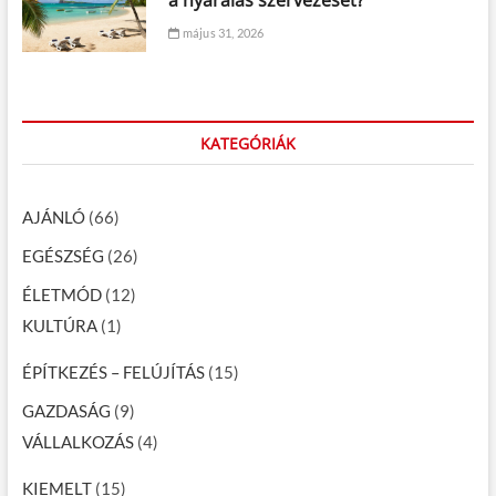
a nyaralás szervezését?
május 31, 2026
KATEGÓRIÁK
AJÁNLÓ
(66)
EGÉSZSÉG
(26)
ÉLETMÓD
(12)
KULTÚRA
(1)
ÉPÍTKEZÉS – FELÚJÍTÁS
(15)
GAZDASÁG
(9)
VÁLLALKOZÁS
(4)
KIEMELT
(15)