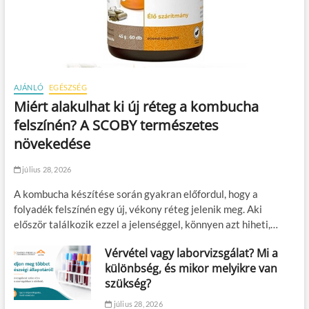
AJÁNLÓ
EGÉSZSÉG
Miért alakulhat ki új réteg a kombucha
felszínén? A SCOBY természetes
növekedése
július 28, 2026
A kombucha készítése során gyakran előfordul, hogy a
folyadék felszínén egy új, vékony réteg jelenik meg. Aki
először találkozik ezzel a jelenséggel, könnyen azt hiheti,…
Vérvétel vagy laborvizsgálat? Mi a
különbség, és mikor melyikre van
szükség?
július 28, 2026