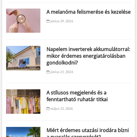
A melanóma felismerése és kezelése
június 29, 2026
Napelem inverterek akkumulátorral:
mikor érdemes energiatárolásban
gondolkodni?
június 21, 2026
A stílusos megjelenés és a
fenntartható ruhatár titkai
május 31, 2026
Miért érdemes utazási irodára bízni