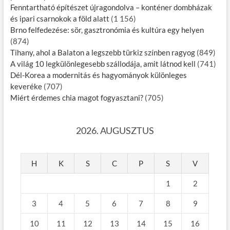
Fenntartható építészet újragondolva – konténer dombházak
és ipari csarnokok a föld alatt
(1 156)
Brno felfedezése: sör, gasztronómia és kultúra egy helyen
(874)
Tihany, ahol a Balaton a legszebb türkiz színben ragyog
(849)
A világ 10 legkülönlegesebb szállodája, amit látnod kell
(741)
Dél-Korea a modernitás és hagyományok különleges
keveréke
(707)
Miért érdemes chia magot fogyasztani?
(705)
2026. AUGUSZTUS
H
K
S
C
P
S
V
1
2
3
4
5
6
7
8
9
10
11
12
13
14
15
16