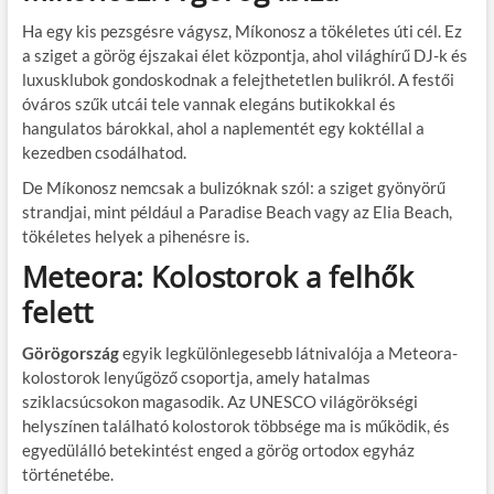
Ha egy kis pezsgésre vágysz, Míkonosz a tökéletes úti cél. Ez
a sziget a görög éjszakai élet központja, ahol világhírű DJ-k és
luxusklubok gondoskodnak a felejthetetlen bulikról. A festői
óváros szűk utcái tele vannak elegáns butikokkal és
hangulatos bárokkal, ahol a naplementét egy koktéllal a
kezedben csodálhatod.
De Míkonosz nemcsak a bulizóknak szól: a sziget gyönyörű
strandjai, mint például a Paradise Beach vagy az Elia Beach,
tökéletes helyek a pihenésre is.
Meteora: Kolostorok a felhők
felett
Görögország
egyik legkülönlegesebb látnivalója a Meteora-
kolostorok lenyűgöző csoportja, amely hatalmas
sziklacsúcsokon magasodik. Az UNESCO világörökségi
helyszínen található kolostorok többsége ma is működik, és
egyedülálló betekintést enged a görög ortodox egyház
történetébe.