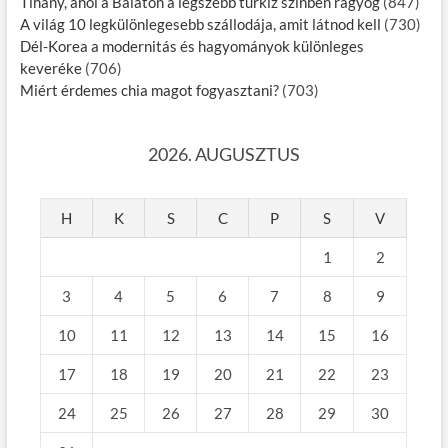
Tihany, ahol a Balaton a legszebb türkiz színben ragyog
(847)
A világ 10 legkülönlegesebb szállodája, amit látnod kell
(730)
Dél-Korea a modernitás és hagyományok különleges
keveréke
(706)
Miért érdemes chia magot fogyasztani?
(703)
2026. AUGUSZTUS
H
K
S
C
P
S
V
1
2
3
4
5
6
7
8
9
10
11
12
13
14
15
16
17
18
19
20
21
22
23
24
25
26
27
28
29
30