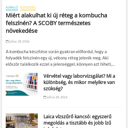
AJÁNLÓ
EGÉSZSÉG
Miért alakulhat ki új réteg a kombucha
felszínén? A SCOBY természetes
növekedése
július 28, 2026
A kombucha készítése során gyakran előfordul, hogy a
folyadék felszínén egy új, vékony réteg jelenik meg. Aki
először találkozik ezzel a jelenséggel, könnyen azt hiheti,…
Vérvétel vagy laborvizsgálat? Mi a
különbség, és mikor melyikre van
szükség?
július 28, 2026
Laica vízszűrő kancsó: egyszerű
megoldás a tisztább és jobb ízű