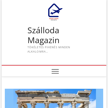
S
k
i
p
t
Szálloda
o
c
Magazin
o
n
TÖKÉLETES PIHENÉS MINDEN
t
ALKALOMRA…
e
n
t