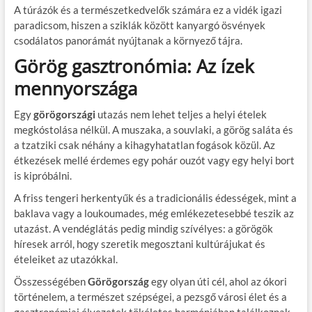
A túrázók és a természetkedvelők számára ez a vidék igazi
paradicsom, hiszen a sziklák között kanyargó ösvények
csodálatos panorámát nyújtanak a környező tájra.
Görög gasztronómia: Az ízek
mennyországa
Egy
görögországi
utazás nem lehet teljes a helyi ételek
megkóstolása nélkül. A muszaka, a souvlaki, a görög saláta és
a tzatziki csak néhány a kihagyhatatlan fogások közül. Az
étkezések mellé érdemes egy pohár ouzót vagy egy helyi bort
is kipróbálni.
A friss tengeri herkentyűk és a tradicionális édességek, mint a
baklava vagy a loukoumades, még emlékezetesebbé teszik az
utazást. A vendéglátás pedig mindig szívélyes: a görögök
híresek arról, hogy szeretik megosztani kultúrájukat és
ételeiket az utazókkal.
Összességében
Görögország
egy olyan úti cél, ahol az ókori
történelem, a természet szépségei, a pezsgő városi élet és a