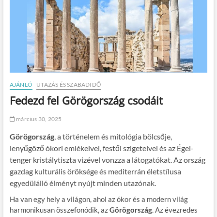
AJÁNLÓ
UTAZÁS ÉS SZABADIDŐ
Fedezd fel Görögország csodáit
március 30, 2025
Görögország
, a történelem és mitológia bölcsője,
lenyűgöző ókori emlékeivel, festői szigeteivel és az Égei-
tenger kristálytiszta vizével vonzza a látogatókat. Az ország
gazdag kulturális öröksége és mediterrán életstílusa
egyedülálló élményt nyújt minden utazónak.
Ha van egy hely a világon, ahol az ókor és a modern világ
harmonikusan összefonódik, az
Görögország
. Az évezredes