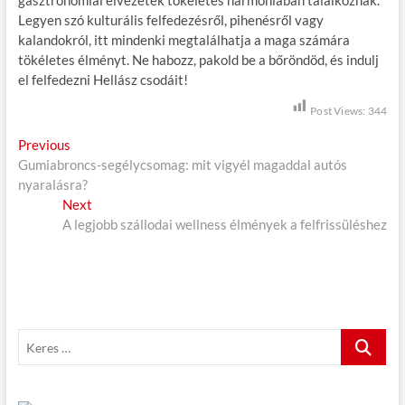
gasztronómiai élvezetek tökéletes harmóniában találkoznak.
Legyen szó kulturális felfedezésről, pihenésről vagy
kalandokról, itt mindenki megtalálhatja a maga számára
tökéletes élményt. Ne habozz, pakold be a bőröndöd, és indulj
el felfedezni Hellász csodáit!
Post Views:
344
B
Previous
P
Gumiabroncs-segélycsomag: mit vigyél magaddal autós
r
e
nyaralásra?
e
j
Next
v
N
A legjobb szállodai wellness élmények a felfrissüléshez
i
e
e
o
x
g
u
t
s
p
y
p
o
z
o
s
K
é
s
t
e
t
:
s
r
:
e