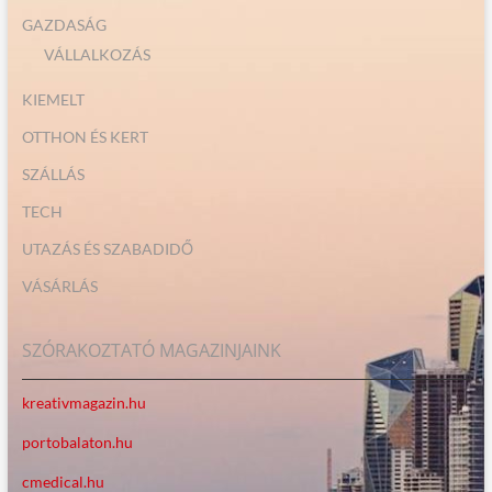
GAZDASÁG
VÁLLALKOZÁS
KIEMELT
OTTHON ÉS KERT
SZÁLLÁS
TECH
UTAZÁS ÉS SZABADIDŐ
VÁSÁRLÁS
SZÓRAKOZTATÓ MAGAZINJAINK
kreativmagazin.hu
portobalaton.hu
cmedical.hu