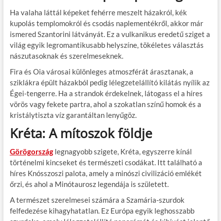
Ha valaha láttál képeket fehérre meszelt házakról, kék
kupolás templomokról és csodás naplementékről, akkor már
ismered Szantorini látványát. Ez a vulkanikus eredetű sziget a
világ egyik legromantikusabb helyszíne, tökéletes választás
nászutasoknak és szerelmeseknek.
Fira és Oia városai különleges atmoszférát árasztanak, a
sziklákra épült házakból pedig lélegzetelállító kilátás nyílik az
Égei-tengerre. Ha a strandok érdekelnek, látogass el a híres
vörös vagy fekete partra, ahol a szokatlan színű homok és a
kristálytiszta víz garantáltan lenyűgöz.
Kréta: A mítoszok földje
Görögország
legnagyobb szigete, Kréta, egyszerre kínál
történelmi kincseket és természeti csodákat. Itt található a
híres Knósszoszi palota, amely a minószi civilizáció emlékét
őrzi, és ahol a Minótaurosz legendája is született.
A természet szerelmesei számára a Szamária-szurdok
felfedezése kihagyhatatlan. Ez Európa egyik leghosszabb