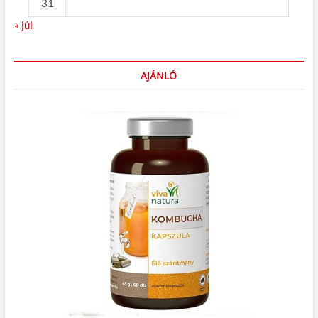
31
« júl
AJÁNLÓ