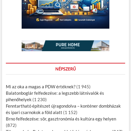
NÉPSZERŰ
Mi az oka a magas a PDW értéknek?
(1 945)
Balatonboglár felfedezése: a legszebb látnivalók és
pihenőhelyek
(1 230)
Fenntartható építészet újragondolva – konténer dombházak
és ipari csarnokok a föld alatt
(1 152)
Brno felfedezése: sör, gasztronómia és kultúra egy helyen
(872)