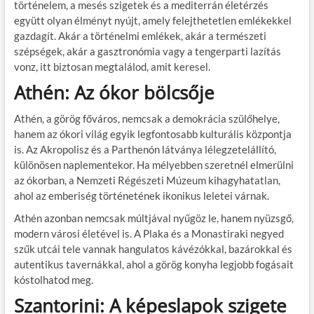
történelem, a mesés szigetek és a mediterrán életérzés
együtt olyan élményt nyújt, amely felejthetetlen emlékekkel
gazdagít. Akár a történelmi emlékek, akár a természeti
szépségek, akár a gasztronómia vagy a tengerparti lazítás
vonz, itt biztosan megtalálod, amit keresel.
Athén: Az ókor bölcsője
Athén, a görög főváros, nemcsak a demokrácia szülőhelye,
hanem az ókori világ egyik legfontosabb kulturális központja
is. Az Akropolisz és a Parthenón látványa lélegzetelállító,
különösen naplementekor. Ha mélyebben szeretnél elmerülni
az ókorban, a Nemzeti Régészeti Múzeum kihagyhatatlan,
ahol az emberiség történetének ikonikus leletei várnak.
Athén azonban nemcsak múltjával nyűgöz le, hanem nyüzsgő,
modern városi életével is. A Plaka és a Monastiraki negyed
szűk utcái tele vannak hangulatos kávézókkal, bazárokkal és
autentikus tavernákkal, ahol a görög konyha legjobb fogásait
kóstolhatod meg.
Szantorini: A képeslapok szigete