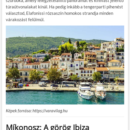
szurdoka, amely lélegzetelállító panorámát és kihívást jelentő
túraútvonalakat kínál. Ha pedig inkább a tengerparti pihenést
választod, Elafonissi rózsaszín homokos strandja minden
várakozást felülmúl.
Képek forrása: https://varavilag.hu
Míkonosz: A görög Ibiza