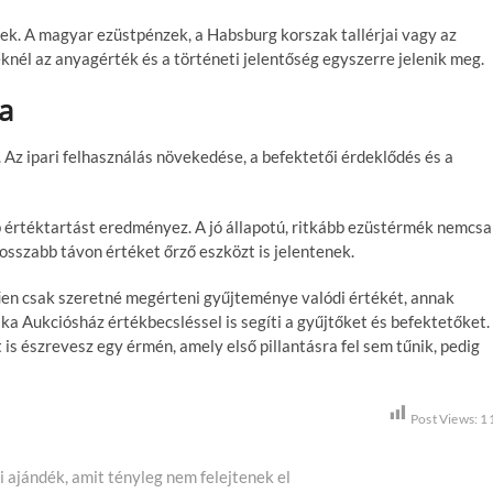
ek. A magyar ezüstpénzek, a Habsburg korszak tallérjai vagy az
knél az anyagérték és a történeti jelentőség egyszerre jelenik meg.
a
. Az ipari felhasználás növekedése, a befektetői érdeklődés és a
 értéktartást eredményez. A jó állapotú, ritkább ezüstérmék nemcs
sszabb távon értéket őrző eszközt is jelentenek.
űen csak szeretné megérteni gyűjteménye valódi értékét, annak
a Aukciósház értékbecsléssel is segíti a gyűjtőket és befektetőket.
is észrevesz egy érmén, amely első pillantásra fel sem tűnik, pedig
Post Views:
1
i ajándék, amit tényleg nem felejtenek el