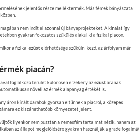
termelésének jelentős része melléktermék. Más fémek bányászata
 közben.
agában nem indít el azonnal új bányaprojekteket. A kínálat így
zetekben gyakran fokozatos szűkülés alakul ki a fizikai piacon.
mikor a fizikai
ezüst
elérhetősége szűkülni kezd, az árfolyam már
térmék piacán?
ával foglalkozó terület különösen érzékeny az
ezüst
árának
automatikusan növeli az érmék alapanyag értékét is.
ony áron kínált darabok gyorsan eltűnnek a piacról, a közepes
számára ez kiszámíthatóbb környezetet jelent.
 gyűjtők ilyenkor nem pusztán a nemesfém tartalmat nézik, hanem az
tikában az állapot megjelölésére gyakran használják a grade fogalmát