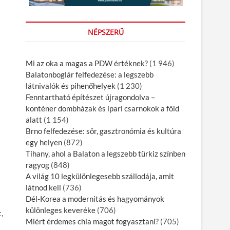
NÉPSZERŰ
Mi az oka a magas a PDW értéknek?
(1 946)
Balatonboglár felfedezése: a legszebb
látnivalók és pihenőhelyek
(1 230)
Fenntartható építészet újragondolva –
konténer dombházak és ipari csarnokok a föld
alatt
(1 154)
Brno felfedezése: sör, gasztronómia és kultúra
egy helyen
(872)
Tihany, ahol a Balaton a legszebb türkiz színben
ragyog
(848)
A világ 10 legkülönlegesebb szállodája, amit
látnod kell
(736)
Dél-Korea a modernitás és hagyományok
különleges keveréke
(706)
,
Miért érdemes chia magot fogyasztani?
(705)