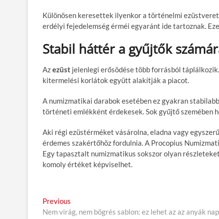
Különösen keresettek ilyenkor a történelmi ezüstveret
erdélyi fejedelemség érméi egyaránt ide tartoznak. Eze
Stabil háttér a gyűjtők számár
Az
ezüst
jelenlegi erősödése több forrásból táplálkozik
kitermelési korlátok együtt alakítják a piacot.
A numizmatikai darabok esetében ez gyakran stabilabb
történeti emlékként érdekesek. Sok gyűjtő szemében ho
Aki régi ezüstérméket vásárolna, eladna vagy egyszer
érdemes szakértőhöz fordulnia. A Procopius Numizmatik
Egy tapasztalt numizmatikus sokszor olyan részleteket 
komoly értéket képviselhet.
B
Previous
P
Nem virág, nem bögrés sablon: ez lehet az az anyák nap
r
e