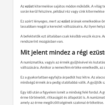
Az
ezüst
kitermelése sajátos módon működik. A világ 
során kerül felszínre, például réz vagy cink kitermelése
Ez azért lényeges, mert az
ezüst
árának emelkedése önm
lassabban reagál a kereslet változásaira. Az ilyen hely
A befektetők ezt általában csak később veszik észre. A
rendszerint mozgásban van.
Mit jelent mindez a régi ezüs
A numizmatika, vagyis az érmék gyűjtésével és kutatás
változására. Amikor a nemesfém értéke emelkedik, az 
Ez a gyakorlatban egyfajta árpadlót hoz létre. Az alacs
minőségű érmék ára pedig stabilabbá válik. A gyűjtők 
Egy idő után a figyelem ismét a minőség felé fordul. A
érme történetét, ritkaságát és állapotát is. A numizma
amely az érme megőrzöttségének szakmai értékelése.