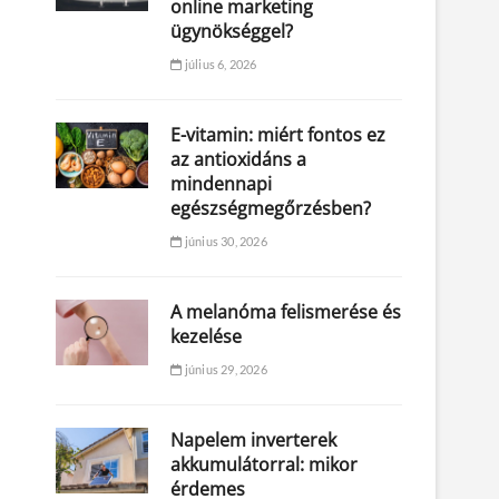
online marketing
ügynökséggel?
július 6, 2026
E-vitamin: miért fontos ez
az antioxidáns a
mindennapi
egészségmegőrzésben?
június 30, 2026
A melanóma felismerése és
kezelése
június 29, 2026
Napelem inverterek
akkumulátorral: mikor
érdemes