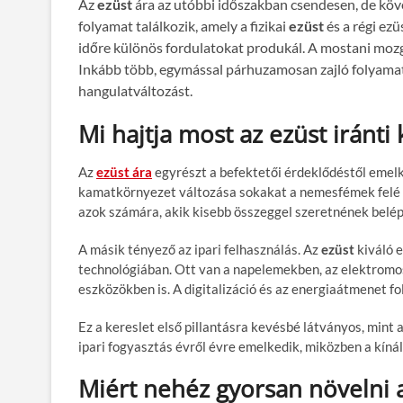
Az
ezüst
ára az utóbbi időszakban csendesen, de köv
folyamat találkozik, amely a fizikai
ezüst
és a régi ez
időre különös fordulatokat produkál. A mostani moz
Inkább több, egymással párhuzamosan zajló folyamat h
hangulatváltozást.
Mi hajtja most az ezüst iránti 
Az
ezüst ára
egyrészt a befektetői érdeklődéstől emelke
kamatkörnyezet változása sokakat a nemesfémek felé te
azok számára, akik kisebb összeggel szeretnének belépn
A másik tényező az ipari felhasználás. Az
ezüst
kiváló 
technológiában. Ott van a napelemekben, az elektromo
eszközökben is. A digitalizáció és az energiaátmenet fo
Ez a kereslet első pillantásra kevésbé látványos, mint 
ipari fogyasztás évről évre emelkedik, miközben a kíná
Miért nehéz gyorsan növelni a