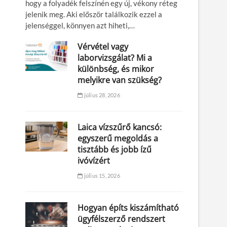
hogy a folyadék felszínén egy új, vékony réteg
jelenik meg. Aki először találkozik ezzel a
jelenséggel, könnyen azt hiheti,…
Vérvétel vagy
laborvizsgálat? Mi a
különbség, és mikor
melyikre van szükség?
július 28, 2026
Laica vízszűrő kancsó:
egyszerű megoldás a
tisztább és jobb ízű
ivóvízért
július 15, 2026
Hogyan építs kiszámítható
ügyfélszerző rendszert