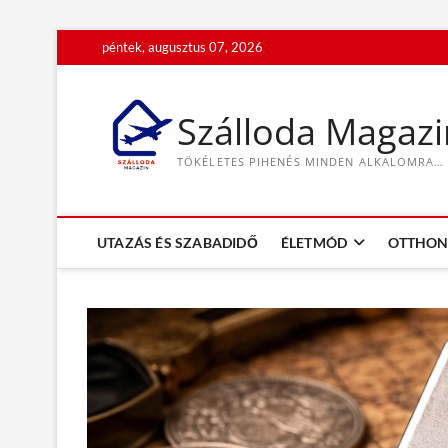
S
péntek, augusztus 07, 2026
k
i
p
Szálloda Magazi
t
o
TÖKÉLETES PIHENÉS MINDEN ALKALOMRA…
c
o
n
t
UTAZÁS ÉS SZABADIDŐ
ÉLETMÓD
OTTHON 
e
n
t