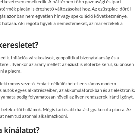
etkezetesen emelkedik. A háttérben több gazdasági és ipari
üstérmék piacán is érezhető változásokat hoz. Az ezüstpiac időről
gás azonban nem egyetlen hír vagy spekuláció következménye.
atása. Aki régóta figyeli a nemesfémeket, az már érzékeli a
keresletet?
dik. Inflációs várakozások, geopolitikai bizonytalanság és a
rel. Ilyenkor az arany mellett az
ezüst
is előtérbe kerül, különösen
i a piacra.
elektromos vezető. Emiatt nélkülözhetetlen számos modern
s autók egyes alkatrészeiben, az akkumulátorokban és az elektronik
lyamata pedig folyamatosan növeli az ilyen rendszerek iránti igényt.
a befektetői hullámok. Mégis tartósabb hatást gyakorol a piacra. Az
lat nem tud azonnal alkalmazkodni.
 kínálatot?