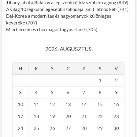
Tihany, ahol a Balaton a legszebb türkiz színben ragyog
(849)
A világ 10 legkülönlegesebb szállodája, amit látnod kell
(741)
Dél-Korea a modernitás és hagyományok különleges
keveréke
(707)
Miért érdemes chia magot fogyasztani?
(705)
2026. AUGUSZTUS
H
K
S
C
P
S
V
1
2
3
4
5
6
7
8
9
10
11
12
13
14
15
16
17
18
19
20
21
22
23
24
25
26
27
28
29
30