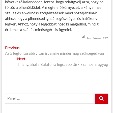
következő kalandodon, fontos, hogy odafigyelj arra, hogy hol
töltöd a pihenőidődet. A megfelelő környezet, a kényelmes
szállás és a wellness szolgáltatások mind hozzájárulnak
ahhoz, hogy a pihenésed igazán egészséges és hatékony
legyen. Ahhoz, hogy a legjobbat hozd ki magadból, mindig
érdemes a szállás minőségére is figyelni.
Post Views:
277
B
Previous
P
Az 5 legfontosabb vitamin, amire minden nap szükséged van
r
e
Next
e
N
j
Tihany, ahol a Balaton a legszebb türkiz színben ragyog
v
e
i
x
e
o
t
g
u
p
s
o
y
p
s
z
K
o
t
e
é
s
:
r
t
e