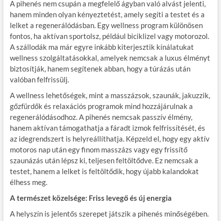
A pihenés nem csupán a megfelelő ágyban való alvást jelenti,
hanem minden olyan kényeztetést, amely segíti a testet és a
lelket a regenerálódásban. Egy wellness program különösen
fontos, ha aktívan sportolsz, például biciklizel vagy motorozol.
A szállodák ma már egyre inkább kiterjesztik kínálatukat
wellness szolgáltatásokkal, amelyek nemcsak a luxus élményt
biztosítják, hanem segítenek abban, hogy a túrázás után
valóban felfrissülj.
A wellness lehetőségek, mint a masszázsok, szaunák, jakuzzik,
gőzfürdők és relaxációs programok mind hozzájárulnak a
regenerálódásodhoz. A pihenés nemcsak passzív élmény,
hanem aktívan támogathatja a fáradt izmok felfrissítését, és
az idegrendszert is helyreállíthatja. Képzeld el, hogy egy aktív
motoros nap után egy finom masszázs vagy egy frissítő
szaunázás után lépsz ki, teljesen feltöltődve. Ez nemcsak a
testet, hanem a lelket is feltöltődik, hogy újabb kalandokat
élhess meg.
A természet közelsége: Friss levegő és új energia
A helyszín is jelentős szerepet játszik a pihenés minőségében.