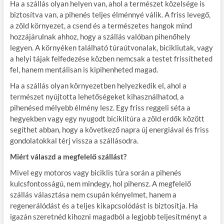
Ha a szállás olyan helyen van, ahol a természet közelsége is
biztosítva van, a pihenés teljes élménnyé válik. A friss levegő,
a zöld környezet, a csend és a természetes hangok mind
hozzájárulnak ahhoz, hogy a szállás valóban pihenőhely
legyen. A környéken található túraútvonalak, bicikliutak, vagy
a helyi tájak felfedezése közben nemcsak a testet frissítheted
fel, hanem mentálisan is kipihenheted magad.
Ha a szállás olyan környezetben helyezkedik el, ahol a
természet nyújtotta lehetőségeket kihasználhatod, a
pihenésed mélyebb élmény lesz. Egy friss reggeli séta a
hegyekben vagy egy nyugodt biciklitúra a zöld erdők között
segíthet abban, hogy a következő napra új energiával és friss
gondolatokkal térj vissza a szállásodra.
Miért válaszd a megfelelő szállást?
Mivel egy motoros vagy biciklis túra során a pihenés
kulcsfontosságú, nem mindegy, hol pihensz. A megfelelő
szállás választása nem csupán kényelmet, hanem a
regenerálódást és a teljes kikapcsolódást is biztosítja. Ha
igazán szeretnéd kihozni magadból a legjobb teljesítményt a