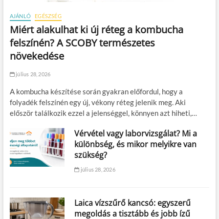
AJÁNLÓ
EGÉSZSÉG
Miért alakulhat ki új réteg a kombucha
felszínén? A SCOBY természetes
növekedése
július 28, 2026
A kombucha készítése során gyakran előfordul, hogy a
folyadék felszínén egy új, vékony réteg jelenik meg. Aki
először találkozik ezzel a jelenséggel, könnyen azt hiheti,…
Vérvétel vagy laborvizsgálat? Mi a
különbség, és mikor melyikre van
szükség?
július 28, 2026
Laica vízszűrő kancsó: egyszerű
megoldás a tisztább és jobb ízű