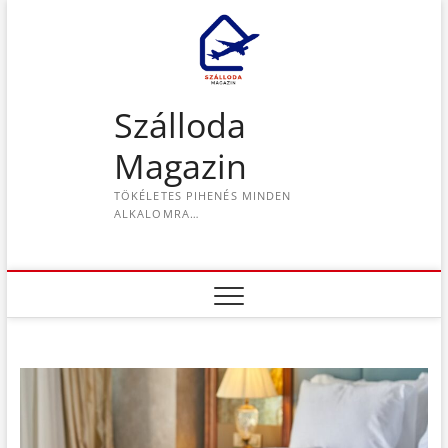
S
k
i
p
t
Szálloda
o
c
Magazin
o
n
TÖKÉLETES PIHENÉS MINDEN
t
ALKALOMRA…
e
n
t