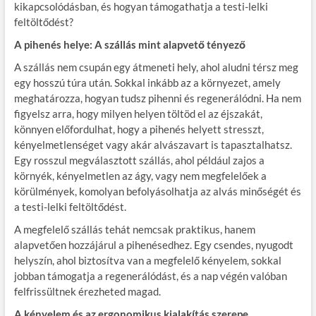
kikapcsolódásban, és hogyan támogathatja a testi-lelki
feltöltődést?
A pihenés helye: A szállás mint alapvető tényező
A szállás nem csupán egy átmeneti hely, ahol aludni térsz meg
egy hosszú túra után. Sokkal inkább az a környezet, amely
meghatározza, hogyan tudsz pihenni és regenerálódni. Ha nem
figyelsz arra, hogy milyen helyen töltöd el az éjszakát,
könnyen előfordulhat, hogy a pihenés helyett stresszt,
kényelmetlenséget vagy akár alvászavart is tapasztalhatsz.
Egy rosszul megválasztott szállás, ahol például zajos a
környék, kényelmetlen az ágy, vagy nem megfelelőek a
körülmények, komolyan befolyásolhatja az alvás minőségét és
a testi-lelki feltöltődést.
A megfelelő szállás tehát nemcsak praktikus, hanem
alapvetően hozzájárul a pihenésedhez. Egy csendes, nyugodt
helyszín, ahol biztosítva van a megfelelő kényelem, sokkal
jobban támogatja a regenerálódást, és a nap végén valóban
felfrissültnek érezheted magad.
A kényelem és az ergonomikus kialakítás szerepe