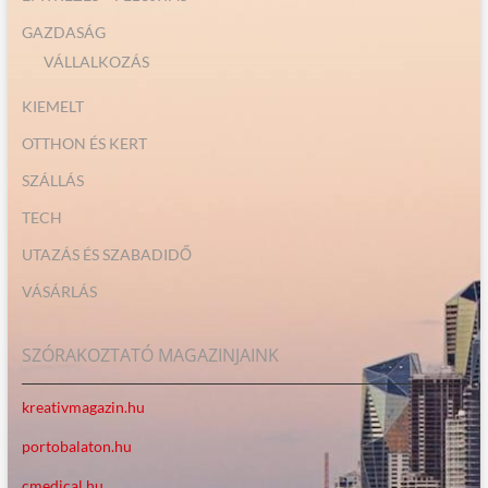
GAZDASÁG
VÁLLALKOZÁS
KIEMELT
OTTHON ÉS KERT
SZÁLLÁS
TECH
UTAZÁS ÉS SZABADIDŐ
VÁSÁRLÁS
SZÓRAKOZTATÓ MAGAZINJAINK
kreativmagazin.hu
portobalaton.hu
cmedical.hu