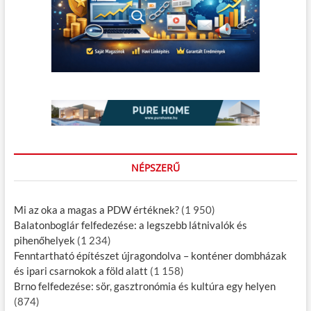
NÉPSZERŰ
Mi az oka a magas a PDW értéknek?
(1 950)
Balatonboglár felfedezése: a legszebb látnivalók és
pihenőhelyek
(1 234)
Fenntartható építészet újragondolva – konténer dombházak
és ipari csarnokok a föld alatt
(1 158)
Brno felfedezése: sör, gasztronómia és kultúra egy helyen
(874)