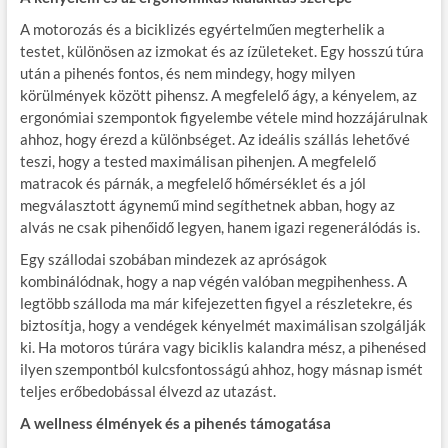
A motorozás és a biciklizés egyértelműen megterhelik a
testet, különösen az izmokat és az ízületeket. Egy hosszú túra
után a pihenés fontos, és nem mindegy, hogy milyen
körülmények között pihensz. A megfelelő ágy, a kényelem, az
ergonómiai szempontok figyelembe vétele mind hozzájárulnak
ahhoz, hogy érezd a különbséget. Az ideális szállás lehetővé
teszi, hogy a tested maximálisan pihenjen. A megfelelő
matracok és párnák, a megfelelő hőmérséklet és a jól
megválasztott ágynemű mind segíthetnek abban, hogy az
alvás ne csak pihenőidő legyen, hanem igazi regenerálódás is.
Egy szállodai szobában mindezek az apróságok
kombinálódnak, hogy a nap végén valóban megpihenhess. A
legtöbb szálloda ma már kifejezetten figyel a részletekre, és
biztosítja, hogy a vendégek kényelmét maximálisan szolgálják
ki. Ha motoros túrára vagy biciklis kalandra mész, a pihenésed
ilyen szempontból kulcsfontosságú ahhoz, hogy másnap ismét
teljes erőbedobással élvezd az utazást.
A wellness élmények és a pihenés támogatása