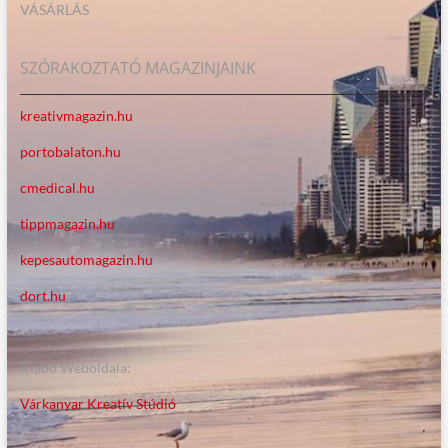
VÁSÁRLÁS
SZÓRAKOZTATÓ MAGAZINJAINK
kreativmagazin.hu
portobalaton.hu
cmedical.hu
tippmagazin.hu
kepesautomagazin.hu
dort.hu
Kiadó Weboldala:
Várkanyar Kreatív Stúdió