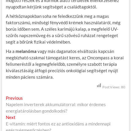
mögötti részek és a körmök alatti területek ellenőrzéséhez
nyugodtan kérjünk segítséget a családtagoktól.
A hétköznapokban soha ne feledkezzünk meg a magas
faktorszámú, minőségi fényvédő krémek használatáról, még
borús időben sem. A széles karimájú kalap, a megfelelő UV-
szűrős napszemüveg és a sűrű szövésű ruházat rengeteget
segít a bőrünk fizikai védelmében.
Ha a
melanóma
vagy más daganatos elváltozás kapcsán
megbízható szakmai támogatást keres, az Oncompass a korai
felismeréstől a legmegfelelőbb, személyre szabott terápia
kiválasztásáig átfogó precíziós onkológiai segítséget nyújt
minden páciens számára.
Post Views:
80
B
Previous
P
Napelem inverterek akkumulátorral: mikor érdemes
r
e
energiatárolásban gondolkodni?
e
j
Next
N
v
E-vitamin: miért fontos ez az antioxidáns a mindennapi
e
i
e
egészségmegőrzésben?
x
o