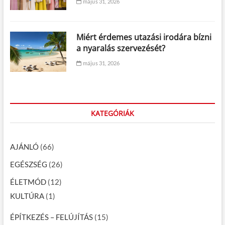
május 31, 2026
Miért érdemes utazási irodára bízni
a nyaralás szervezését?
május 31, 2026
KATEGÓRIÁK
AJÁNLÓ
(66)
EGÉSZSÉG
(26)
ÉLETMÓD
(12)
KULTÚRA
(1)
ÉPÍTKEZÉS – FELÚJÍTÁS
(15)