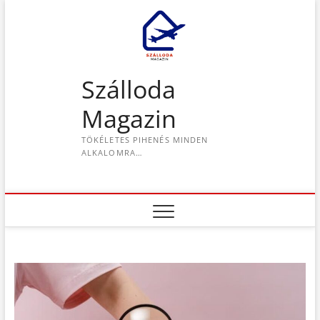
S
k
i
p
t
Szálloda
o
c
Magazin
o
n
TÖKÉLETES PIHENÉS MINDEN
t
ALKALOMRA…
e
n
t