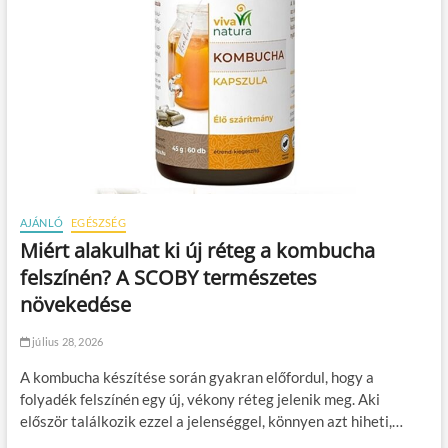
AJÁNLÓ
EGÉSZSÉG
Miért alakulhat ki új réteg a kombucha
felszínén? A SCOBY természetes
növekedése
július 28, 2026
A kombucha készítése során gyakran előfordul, hogy a
folyadék felszínén egy új, vékony réteg jelenik meg. Aki
először találkozik ezzel a jelenséggel, könnyen azt hiheti,…