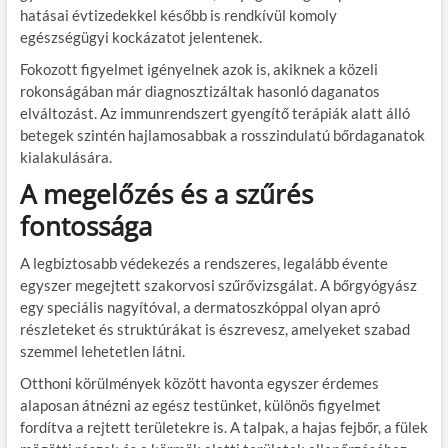
hatásai évtizedekkel később is rendkívül komoly
egészségügyi kockázatot jelentenek.
Fokozott figyelmet igényelnek azok is, akiknek a közeli
rokonságában már diagnosztizáltak hasonló daganatos
elváltozást. Az immunrendszert gyengítő terápiák alatt álló
betegek szintén hajlamosabbak a rosszindulatú bőrdaganatok
kialakulására.
A megelőzés és a szűrés
fontossága
A legbiztosabb védekezés a rendszeres, legalább évente
egyszer megejtett szakorvosi szűrővizsgálat. A bőrgyógyász
egy speciális nagyítóval, a dermatoszkóppal olyan apró
részleteket és struktúrákat is észrevesz, amelyeket szabad
szemmel lehetetlen látni.
Otthoni körülmények között havonta egyszer érdemes
alaposan átnézni az egész testünket, különös figyelmet
fordítva a rejtett területekre is. A talpak, a hajas fejbőr, a fülek