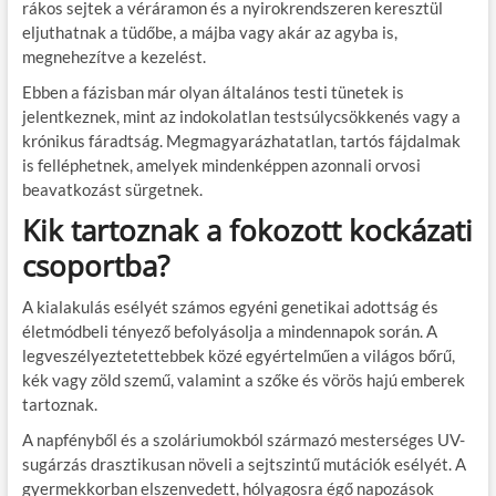
rákos sejtek a véráramon és a nyirokrendszeren keresztül
eljuthatnak a tüdőbe, a májba vagy akár az agyba is,
megnehezítve a kezelést.
Ebben a fázisban már olyan általános testi tünetek is
jelentkeznek, mint az indokolatlan testsúlycsökkenés vagy a
krónikus fáradtság. Megmagyarázhatatlan, tartós fájdalmak
is felléphetnek, amelyek mindenképpen azonnali orvosi
beavatkozást sürgetnek.
Kik tartoznak a fokozott kockázati
csoportba?
A kialakulás esélyét számos egyéni genetikai adottság és
életmódbeli tényező befolyásolja a mindennapok során. A
legveszélyeztetettebbek közé egyértelműen a világos bőrű,
kék vagy zöld szemű, valamint a szőke és vörös hajú emberek
tartoznak.
A napfényből és a szoláriumokból származó mesterséges UV-
sugárzás drasztikusan növeli a sejtszintű mutációk esélyét. A
gyermekkorban elszenvedett, hólyagosra égő napozások