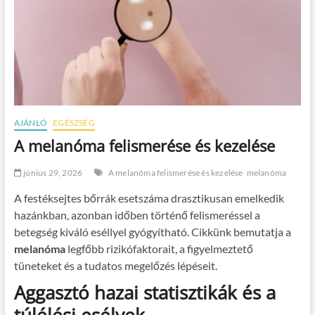
AJÁNLÓ
EGÉSZSÉG
A melanóma felismerése és kezelése
június 29, 2026
A melanóma felismerése és kezelése
melanóma
A festéksejtes bőrrák esetszáma drasztikusan emelkedik
hazánkban, azonban időben történő felismeréssel a
betegség kiváló eséllyel gyógyítható. Cikkünk bemutatja a
melanóma
legfőbb rizikófaktorait, a figyelmeztető
tüneteket és a tudatos megelőzés lépéseit.
Aggasztó hazai statisztikák és a
túlélési esélyek