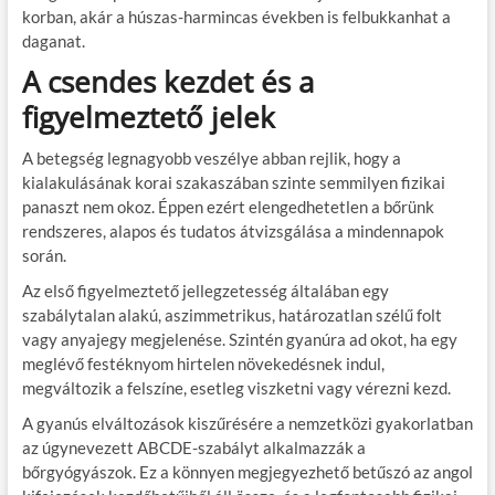
korban, akár a húszas-harmincas években is felbukkanhat a
daganat.
A csendes kezdet és a
figyelmeztető jelek
A betegség legnagyobb veszélye abban rejlik, hogy a
kialakulásának korai szakaszában szinte semmilyen fizikai
panaszt nem okoz. Éppen ezért elengedhetetlen a bőrünk
rendszeres, alapos és tudatos átvizsgálása a mindennapok
során.
Az első figyelmeztető jellegzetesség általában egy
szabálytalan alakú, aszimmetrikus, határozatlan szélű folt
vagy anyajegy megjelenése. Szintén gyanúra ad okot, ha egy
meglévő festéknyom hirtelen növekedésnek indul,
megváltozik a felszíne, esetleg viszketni vagy vérezni kezd.
A gyanús elváltozások kiszűrésére a nemzetközi gyakorlatban
az úgynevezett ABCDE-szabályt alkalmazzák a
bőrgyógyászok. Ez a könnyen megjegyezhető betűszó az angol