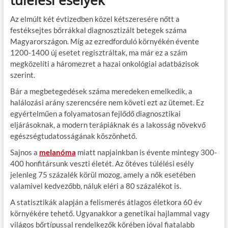
Az elmúlt két évtizedben közel kétszeresére nőtt a
festéksejtes bőrrákkal diagnosztizált betegek száma
Magyarországon. Míg az ezredforduló környékén évente
1200-1400 új esetet regisztráltak, ma már ez a szám
megközelíti a háromezret a hazai onkológiai adatbázisok
szerint.
Bár a megbetegedések száma meredeken emelkedik, a
halálozási arány szerencsére nem követi ezt az ütemet. Ez
egyértelműen a folyamatosan fejlődő diagnosztikai
eljárásoknak, a modern terápiáknak és a lakosság növekvő
egészségtudatosságának köszönhető.
Sajnos a
melanóma
miatt napjainkban is évente mintegy 300-
400 honfitársunk veszti életét. Az ötéves túlélési esély
jelenleg 75 százalék körül mozog, amely a nők esetében
valamivel kedvezőbb, náluk eléri a 80 százalékot is.
A statisztikák alapján a felismerés átlagos életkora 60 év
környékére tehető. Ugyanakkor a genetikai hajlammal vagy
világos bőrtípussal rendelkezők körében jóval fiatalabb