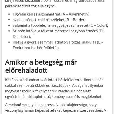
kifejezések kezdőbetűiből áll össze, és a legfontosabb fizikai
paramétereket foglalja egybe.
Figyelni kell az aszimmetriát (A – Asymmetry),
az elmosódott, cakkos széleket (B – Border),
valamint a többféle, nem egységes színezetet (C – Color).
Szintén intő jel a fél centiméternél nagyobb átmérő (D –
Diameter),
illetve a gyors, szemmel látható változás, alakulás (E –
Evolution) is a bőr felületén.
Amikor a betegség már
előrehaladott
Későbbi stádiumban az érintett bőrfelületen a tünetek már
sokkal szembetűnőbbek és riasztóbbak. A daganat ilyenkor
megvastagodik, kifekélyesedik, ráadásul a bőr alatt
egyértelműen kitapintható, kemény csomó is megjelenhet.
A
melanóma
egyik legagresszívebb tulajdonsága, hogy
viszonylag hamar képes áttéteket képezni a szervezetben. A