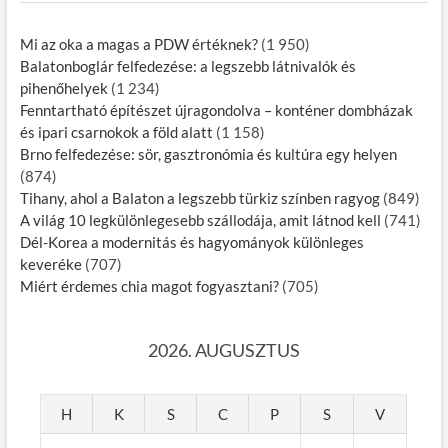
Mi az oka a magas a PDW értéknek?
(1 950)
Balatonboglár felfedezése: a legszebb látnivalók és
pihenőhelyek
(1 234)
Fenntartható építészet újragondolva – konténer dombházak
és ipari csarnokok a föld alatt
(1 158)
Brno felfedezése: sör, gasztronómia és kultúra egy helyen
(874)
Tihany, ahol a Balaton a legszebb türkiz színben ragyog
(849)
A világ 10 legkülönlegesebb szállodája, amit látnod kell
(741)
Dél-Korea a modernitás és hagyományok különleges
keveréke
(707)
Miért érdemes chia magot fogyasztani?
(705)
2026. AUGUSZTUS
H
K
S
C
P
S
V